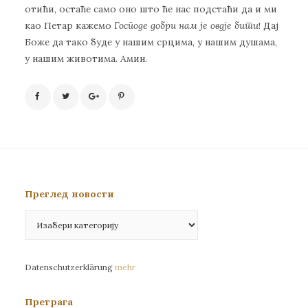
отићи, остаће само оно што ће нас подстаћи да и ми
као Петар кажемо
Господе добри нам је овдје бити
! Дај
Боже да тако буде у нашим срцима, у нашим душама,
у нашим животима. Амин.
Преглед новости
Преглед
новости
Datenschutzerklärung
mehr
Претрага