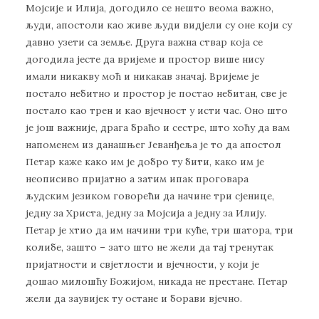
Мојсије и Илија, догодило се нешто веома важно,
људи, апостоли као живе људи видјели су оне који су
давно узети са земље. Друга важна ствар која се
догодила јесте да вријеме и простор више нису
имали никакву моћ и никакав значај. Вријеме је
постало небитно и простор је постао небитан, све је
постало као трен и као вјечност у исти час. Оно што
је још важније, драга браћо и сестре, што хоћу да вам
напоменем из данашњег Јеванђеља је то да апостол
Петар каже како им је добро ту бити, како им је
неописиво пријатно а затим ипак проговара
људским језиком говорећи да начине три сјенице,
једну за Христа, једну за Мојсија а једну за Илију.
Петар је хтио да им начини три куће, три шатора, три
колибе, зашто – зато што не жели да тај тренутак
пријатности и свјетлости и вјечности, у који је
дошао милошћу Божијом, никада не престане. Петар
жели да заувијек ту остане и борави вјечно.