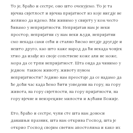
То је, браћо и сестре, оно што очекујемо. То је та
вјечна свјетлост и вјечна пријатност из које нигдје не
желимо да идемо. Ми живимо у свијету у ком често
бивамо у непријатности. Непријатан нам је неки
простор, непријатни су нам неки људи, непријатни
смо некада сами себи и стално бисмо негдје другдје и
нешто друго, као што каже народ да би некада човјек
хтио да изађе из своје сопствене коже али не може,
мора да се трпи непријатност. Шта онда да чинимо у
једном таквом животу, животу пуном
непријатности? Једино нам преостаје да се надамо да
ће доћи час када ћемо бити узведени на гору, на гору
живота, на гору свјетлости, на гору пријатности, на
гору вјечне и неизрециве милости и љубави Божије.
Ето, браћо и сестре, чули сте шта нам доноси
данашњи празник, шта нам открива Господ, шта је
открио Господ својим светим апостолима и како их