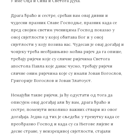
У име Оца и Сина и Светога Духа.
Драга браћо и сестре, срећан вам овај дивни и
чудесни празник Славе Господње, празник када се
пред својим светим ученицима Господ показао у
оној свјетлости у којој обитава Бог и у оној
свјетлости у коју позива нас. Чудесан је овај догађај и
човјеку треба необјашњиво моћна ријеч да га опише,
требају ријечи које су сличне ријечима Светога
апостола Павла које данас чусмо, требају ријечи
сличне оним ријечима које су имали Јован Богослов,
Григорије Богослов и Јован Златоуст.
Немајући такве ријечи, ја ћу одустати од тога да
описујем овај догађај али ћу вам, драга браћо и
сестре, поменути неколико важних ствари из овог
догађаја. Једна од тих је сљедећа: у тренутку када се
преобразио Господ и када су са Његове лијеве и
десне стране, у неизрецивој свјетлости, стајали