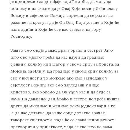
је припремио за догађаје који ће доћи, да могу да
поднесу и да схвате да је Онај Који носи у Себи славу
Божију и свјетлост Божију, спреман да се ради нас
разапне на крсту и да је Он Онај Који устаде и Који ће
нас подићи и Који ће све нас узвести на гору
Господњу.
Зашто смо овдје данас, драга браћо и сестре? Зато
што ово мјесто треба да нас научи да градимо
сјеницу, колибу или шатор у своме срцу за Христа, за
Мојсија, за Илију. Да градимо у своме срцу колибу за
своју вјечност а то можемо ако смо загледани у
свјетлост Божију, ако смо загледани у лице
Христово, ако хоћемо да Он уђе у нас и да буде са
нама. На данашњи дан, браћо и сестре, не треба ништа
друго да мислимо и желимо осим једне ствари а то
је да нас дотакне, да наше срце дотакне зрачак
таворске свјетлости. Тада ће се свака непријатност
претворити у пријатност, тада ће све што не ваља