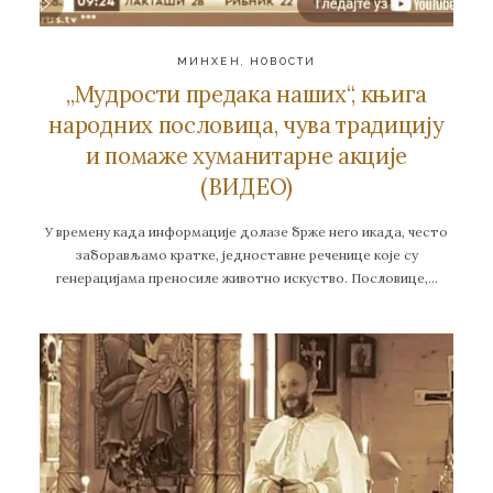
МИНХЕН
,
НОВОСТИ
„Мудрости предака наших“, књига
народних пословица, чува традицију
и помаже хуманитарне акције
(ВИДЕО)
У времену када информације долазе брже него икада, често
заборављамо кратке, једноставне реченице које су
генерацијама преносиле животно искуство. Пословице,…