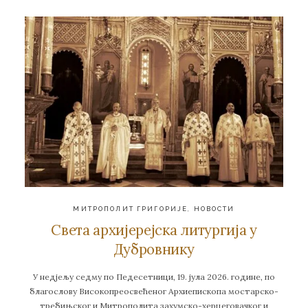
МИТРОПОЛИТ ГРИГОРИЈЕ
,
НОВОСТИ
Света архијерејска литургија у
Дубровнику
У недјељу седму по Педесетници, 19. јула 2026. године, по
благослову Високопреосвећеног Архиепископа мостарско-
требињског и Митрополита захумско-херцеговачког и