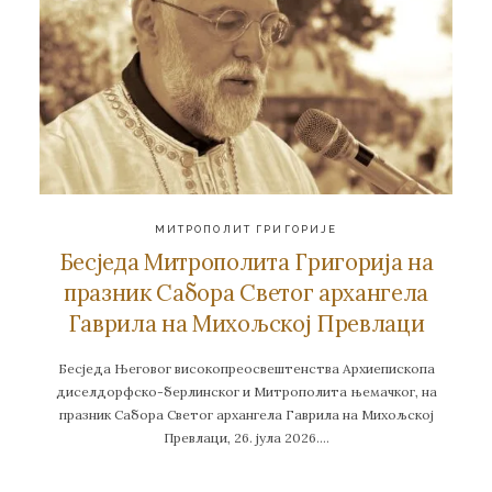
МИТРОПОЛИТ ГРИГОРИЈЕ
Бесједа Митрополита Григорија на
празник Сабора Светог архангела
Гаврила на Михољској Превлаци
Бесједа Његовог високопреосвештенства Архиепископа
диселдорфско-берлинског и Митрополита њемачког, на
празник Сабора Светог архангела Гаврила на Михољској
Превлаци, 26. јула 2026….