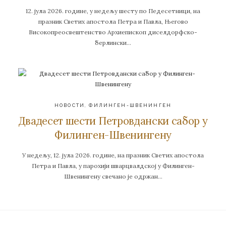
12. јула 2026. године, у недељу шесту по Педесетници, на
празник Светих апостола Петра и Павла, Његово
Високопреосвештенство Архиепископ диселдорфско-
берлински…
НОВОСТИ
,
ФИЛИНГЕН-ШВЕНИНГЕН
Двадесет шести Петровдански сабор у
Филинген-Швенингену
У недељу, 12. јула 2026. године, на празник Светих апостола
Петра и Павла, у парохији шварцвалдској у Филинген-
Швенингену свечано је одржан…