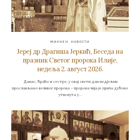
МИНХЕН
,
НОВОСТИ
Јереј др Драгиша Јеркић, Беседа на
празник Светог пророка Илије,
недеља 2. август 2026.
Данас, браћо и сестре, у овај свети дан недјељни
прослављамо великог пророка – пророка чија је прича дубоко
утиснута у…