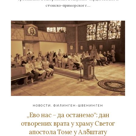
стонско-приморског г….
НОВОСТИ
,
ФИЛИНГЕН-ШВЕНИНГЕН
„Ево нас – да останемо“: дан
отворених врата у храму Светог
апостола Томе у Албштату