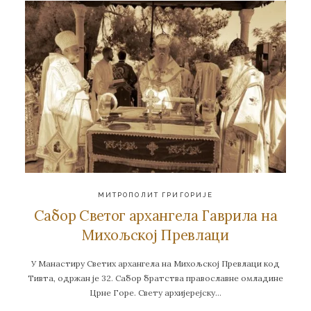
МИТРОПОЛИТ ГРИГОРИЈЕ
Сабор Светог архангела Гаврила на
Михољској Превлаци
У Манастиру Светих архангела на Михољској Превлаци код
Тивта, одржан је 32. Сабор братства православне омладине
Црне Горе. Свету архијерејску…