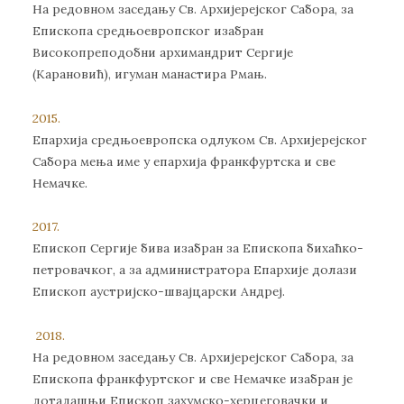
На редовном заседању Св. Архијерејског Сабора, за
Епископа средњоевропског изабран
Високопреподобни архимандрит Сергије
(Карановић), игуман манастира Рмањ.
2015.
Епархија средњоевропска одлуком Св. Архијерејског
Сабора мења име у епархија франкфуртска и све
Немачке.
2017.
Епископ Сергије бива изабран за Епископа бихаћко-
петровачког, а за администратора Епархије долази
Епископ аустријско-швајцарски Андреј.
2018.
На редовном заседању Св. Архијерејског Сабора, за
Епископа франкфуртског и све Немачке изабран је
дотадашњи Епископ захумско-херцеговачки и