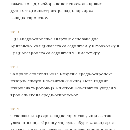
ваљевског. До избора новог епископа вршио
дужност администратора над Епархијом
западноевропском.
1990.
Од Западноевроспке епархије основане две.
Британско-скандинавска са седиштем у Штокхолму и
Средњоевропска са седиштен у Химелстиру.
1991.
За првог епископа нове Епархије средњоевропске
изабран синђел Консантин (Ђокић). Исте године
извршена хиротонија. Епископ Константин уведен у
трон епископа средњоевропског.
1994.
Основана Епархија западноевропска у чији састав
улазе Шпанија, Француска, Луксенбург, Холандија и
Белгија. Подручје Италије припојено Митрополији