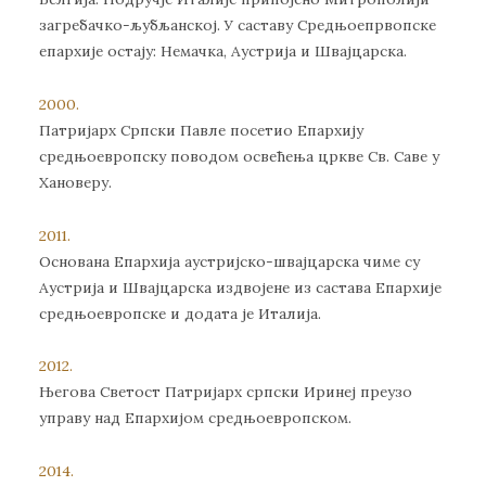
загребачко-љубљанској. У саставу Средњоепрвопске
епархије остају: Немачка, Аустрија и Швајцарска.
2000.
Патријарх Српски Павле посетио Епархију
средњоевропску поводом освећења цркве Св. Саве у
Хановеру.
2011.
Основана Епархија аустријско-швајцарска чиме су
Аустрија и Швајцарска издвојене из састава Епархије
средњоевропске и додата је Италија.
2012.
Његова Светост Патријарх српски Иринеј преузо
управу над Епархијом средњоевропском.
2014.