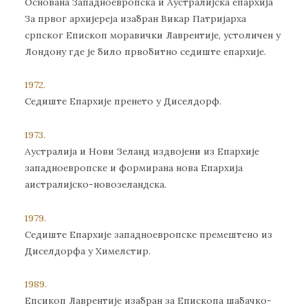
Основана Западноевропска и Аустралијска епархија
За првог архијереја изабран Викар Патријарха
српског Епископ моравички Лаврентије, устоличен у
Лондону где је било првобитно седиште епархије.
1972.
Седиште Епархије пренето у Диселдорф.
1973.
Аустралија и Нови Зеланд издвојени из Епархије
западноевропске и формирана нова Епархија
аистралијско-новозеландска.
1979.
Седиште Епархије западноевропске премештено из
Диселдорфа у Химелстир.
1989.
Епсикоп Лаврентије изабран за Епископа шабачко-