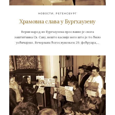
НОВОСТИ
,
РЕГЕНСБУРГ
Храмовна слава у Бургхаузену
Верни народ из Бургхаузена прославио је свога
заштитника Св. Саву, нешто касније него што је то било
уобичајено. Вечерњим богослужењем 29. фебруара,…