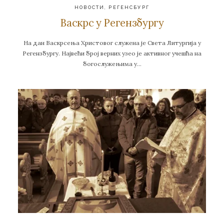
НОВОСТИ
,
РЕГЕНСБУРГ
Васкрс у Регензбургу
На дан Васкрсења Христовог служена је Света Литургија у
Регензбургу. Највећи број верних узео је активног учешћа на
богослужењима у…