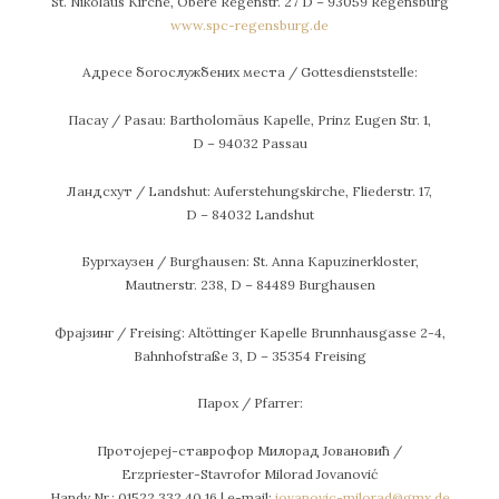
St. Nikolaus Kirche, Obere Regenstr. 27 D – 93059 Regensburg
www.spc-regensburg.de
Адресе богослужбених места / Gottesdienststelle:
Пасау / Pasau: Bartholomäus Kapelle, Prinz Eugen Str. 1,
D – 94032 Passau
Ландсхут / Landshut: Auferstehungskirche, Fliederstr. 17,
D – 84032 Landshut
Бургхаузен / Burghausen: St. Anna Kapuzinerkloster,
Mautnerstr. 238, D – 84489 Burghausen
Фрајзинг / Freising: Altöttinger Kapelle Brunnhausgasse 2-4,
Bahnhofstraße 3, D – 35354 Freising
Парох / Pfarrer:
Протојереј-ставрофор Милорад Јовановић /
Erzpriester-Stavrofor Milorad Jovanović
Handy Nr.: 01522 332 40 16 | e-mail:
jovanovic-milorad@gmx.de