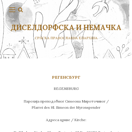
ДИСЕЛДОРФСКА И НЕМАЧКА
СРПСКА ПРАВОСЛАВНА ЕПАРХИЈА
РЕГЕНСБУРГ
REGENSBURG
Парохија преподобног Симеона Мироточивог /
Pfarrei des Hl. Simeon der Myronspender
Адреса цркве / Kirche: