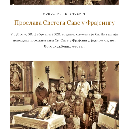
НОВОСТИ
,
РЕГЕНСБУРГ
Прослава Светога Саве у Фрајсингу
У суботу, 08. фебруара 2020. године, служена је Св. Литургија,
поводом прослављања Св. Саве у Фрајсингу, једном од пет
богослужбених места…