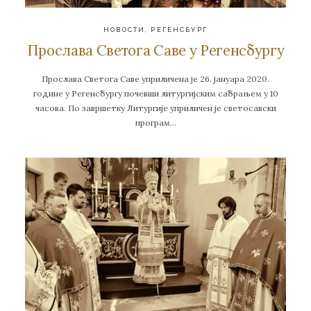
НОВОСТИ
,
РЕГЕНСБУРГ
Прослава Светога Саве у Регенсбургу
Прослава Светога Саве уприличена је 26. јануара 2020.
године у Регенсбургу почевши литургијским сабрањем у 10
часова. По завршетку Литургије уприличен је светосавски
програм…