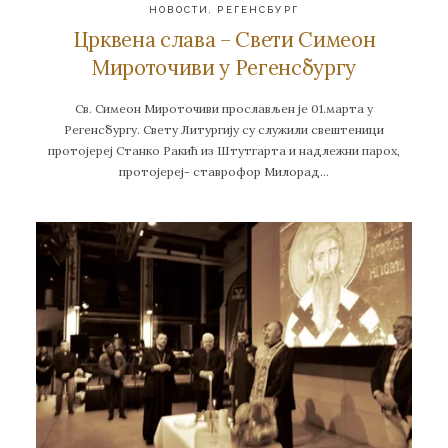
НОВОСТИ
,
РЕГЕНСБУРГ
Црквена слава – Свети Симеон
Мироточиви у Регенсбургу
Св. Симеон Мироточиви прослављен је 01.марта у
Регенсбургу. Свету Литургију су служили свештеници
протојереј Станко Ракић из Штутгарта и надлежни парох,
протојереј- ставрофор Милорад…