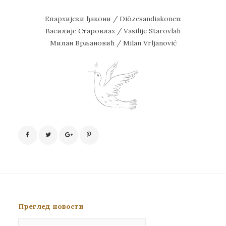
Епархијски ђакони / Diözesandiakonen:
Василије Старовлах / Vasilije Starovlah
Милан Врљановић / Milan Vrljanović
Преглед новости
Преглед