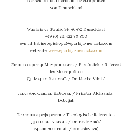
Düsseldorf und Berlin und Metropoliten
von Deutschland
Wanheimer Straße 54, 40472 Düsseldorf
+49 (0) 211 422 80 800
e-mail: kabinetepiskopa@eparhija-nemac
ka.com
web-site:
www.eparhija-nemacka.com
Лични секретар Митрополита / Persönlicher Referent
des Metropoliten:
Др Марко Вилотић / Dr. Marko Vilotić
Јереј Александар Дебељак / Priester Aleksandar
Debeljak
Теолошки референти / Theologische Referenten:
Др Павле Аничић / Dr. Pavle Aničić
Бранислав Ивић / Branislav Ivić