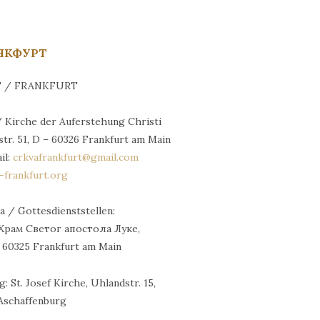
НКФУРТ
 / FRANKFURT
Kirche der Auferstehung Christi
tr. 51, D – 60326 Frankfurt аm Main
il:
crkvafrankfurt@gmail.com
-frankfurt.org
 / Gottesdienststellen:
Храм Светог апостола Луке,
– 60325 Frankfurt am Main
St. Josef Kirche, Uhlandstr. 15,
 Aschaffenburg