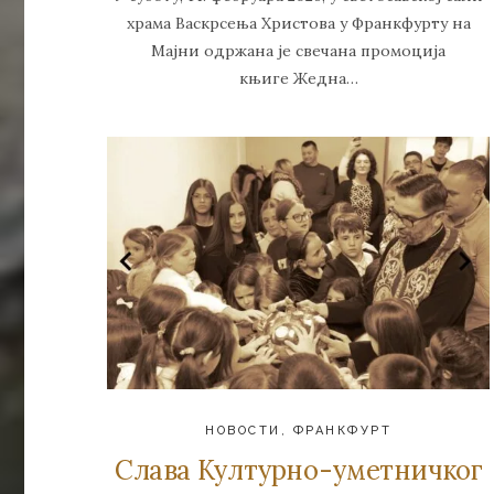
храма Васкрсења Христова у Франкфурту на
Мајни одржана је свечана промоција
књиге Жедна…
НОВОСТИ
,
ФРАНКФУРТ
Слава Културно-уметничког