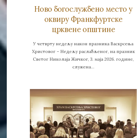
Ново богослужбено место у
оквиру Франкфуртске
црквене општине
У четврту недељу након празника Васкрсења
Христовог – Недељу раслабљеног, на празник
Светог Николаја Жичког, 3. маја 2026. године,
служена…