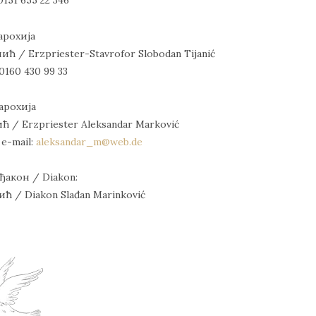
0151 655 22 346
Парохија
 / Erzpriester-Stavrofor Slobodan Tijanić
 0160 430 99 33
Парохија
 / Erzpriester Aleksandar Marković
 e-mail:
aleksandar_m@web.de
ђакон / Diakon:
 / Diakon Slađan Marinković