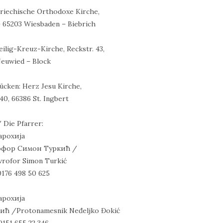
riechische Orthodoxe Kirche,
– 65203 Wiesbaden – Biebrich
ilig-Kreuz-Kirche, Reckstr. 43,
Neuwied – Block
cken: Herz Jesu Kirche,
40, 66386 St. Ingbert
 Die Pfarrer:
Парохија
офор Симон Туркић /
vrofor Simon Turkić
0176 498 50 625
Парохија
 /Protonamesnik Neđeljko Đokić