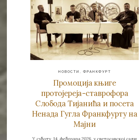
НОВОСТИ
,
ФРАНКФУРТ
Промоција књиге
протојереја-ставрофора
Слобода Тијанића и посета
Ненада Гугла Франкфурту на
Мајни
У суботу, 14. фебруара 2026, у светосавској сали