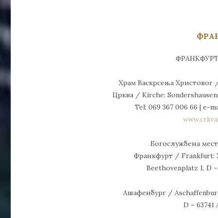
ФРА
ФРАНКФУРТ
Храм Васкрсења Христовог / 
Црква / Kirche: Sondershausens
Tel: 069 367 006 66 | e-ma
www.crkva
Богослужбена места
Франкфурт / Frankfurt: 
Beethovenplatz 1, D 
Ашафенбург / Aschaffenburg: 
D – 63741