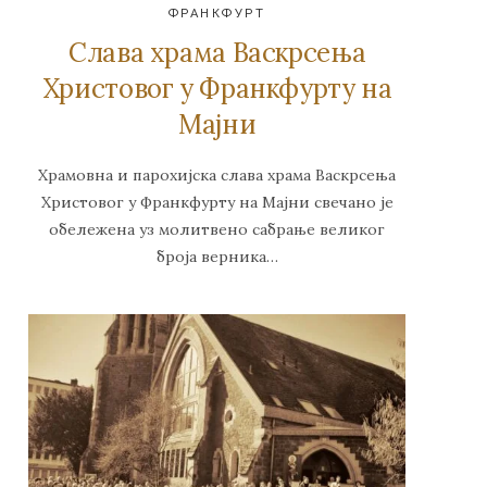
ФРАНКФУРТ
Слава храма Васкрсења
Христовог у Франкфурту на
Мајни
Храмовна и парохијска слава храма Васкрсења
Христовог у Франкфурту на Мајни свечано је
обележена уз молитвено сабрање великог
броја верника…