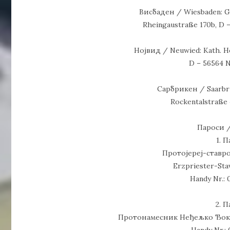
Висбаден / Wiesbaden: G
Rheingaustraße 170b, D 
Нојвид / Neuwied: Kath. He
D – 56564 
Сарбрикен / Saarbrü
Rockentalstraße 
Пароси /
1. 
Протојереј-ставр
Erzpriester-Sta
Handy Nr.: 
2. 
Протонамесник Неђељко Ђокић