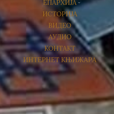
ЕПАРХИЈА
ИСТОРИЈА
ВИДЕО
АУДИО
КОНТАКТ
ИНТЕРНЕТ КЊИЖАРА