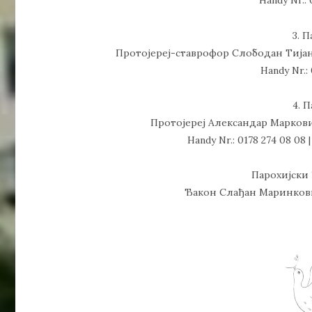
Handy Nr.: 
3. 
Протојереј-ставрофор Слободан Тијанић
Handy Nr.:
4. 
Протојереј Александар Марковић
Handy Nr.: 0178 274 08 08 |
Парохијски 
Ђакон Слађан Маринковић