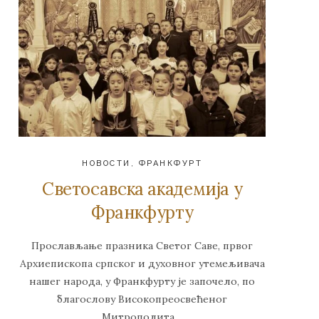
НОВОСТИ
,
ФРАНКФУРТ
Светосавска академија у
Франкфурту
Прослављање празника Светог Саве, првог
Aрхиепископа српског и духовног утемељивача
нашег народа, у Франкфурту је започело, по
благослову Високопреосвећеног
Митрополита…