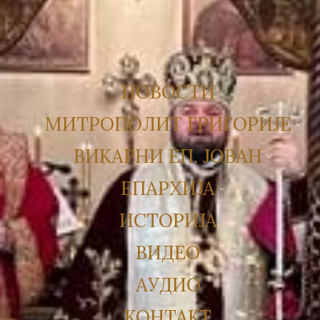
НОВОСТИ
МИТРОПОЛИТ ГРИГОРИЈЕ
ВИКАРНИ ЕП. ЈОВАН
ЕПАРХИЈА
ИСТОРИЈА
ВИДЕО
АУДИО
КОНТАКТ