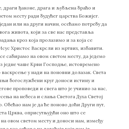
е, драги ђаконе, драга и љубљена браћо и
ветом месту ради будућег царства Божијег.
 један или на други начин, осећамо потребу да
вога живота, који за све нас представља
радања кроз која пролазимо и за која се
 Исус Христос Васкрсли из мртвих, избавити.
се сабирамо на овом светом месту, да једемо
 из једне чаше Крви Господње, истовремено
 васкрсење у нади на поновни долазак. Света
шњи богослужбени круг доноси истину и
гове проповеди и свега што је учинио за нас,
сења на небеса и слања Светога Духа Светој
 Обећао нам је да ће поново доћи Други пут,
ета Црква, оприсутњујући оно што се
 на овом светом месту и доноси нам, између
ања као сећања на догађаје које нам је