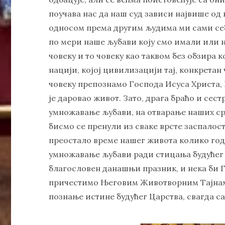
поучава нас да наш суд зависи највише о
односом према другим људима ми сами себ
по мери наше љубави коју смо имали или 
човеку и то човеку као таквом без обзира ко
нацији, којој цивилизацији тај, конкретан
човеку препознамо Господа Исуса Христа, 
је даровао живот. Зато, драга браћо и сест
умножавање љубави, на отварање наших ср
бисмо се пренули из сваке врсте заспало
преостало време нашег живота колико год
умножавање љубави ради стицања будућег ц
благословен данашњи празник, и нека би Г
причестимо Његовим Животворним Тајнама
познање истине будућег Царства, свагда сад