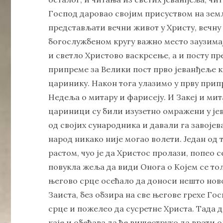
Господ даровао својим присуством на земљи
представљати вечни живот у Христу, вечну
богослужбеном кругу важно место заузимај
и светло Христово васкрсење, а и посту п
припреме за Велики пост прво јеванђеље ко
царинику. Након тога улазимо у прву прип
Недеља о митару и фарисеју. И Закеј и мит
цариници су били изузетно омражени у јев
од својих сународника и давали га завојев
народ никако није могао волети. Један од т
растом, чуо је да Христос пролази, попео се
повукла жеља да види Онога о Којем се тол
његово срце осећало да доноси нешто нов
Заиста, без обзира на све његове грехе Госп
срце и пожелео да сусретне Христа. Тада д
каје и обећава да ће вишеструко да врати о