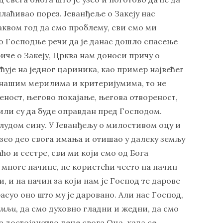
лаћивао порез. Јеванђеље о Закеју нас
аквом год да смо проблему, сви смо ми
мо Господње речи да је данас дошло спасење
иче о Закеју, Црква нам доноси причу о
ћује на једног цариника, као пример највећег
о нашим мерилима и критеријумима, то не
еност, његово покајање, његова отвореност,
или су да буде оправдан пред Господом.
лудом сину. У Јеванђељу о милостивом оцу и
узео део свога имања и отишао у далеку земљу
ћо и сестре, сви ми који смо од Бога
многе начине, не користећи често на начин
и, и на начин за који нам је Господ те дарове
асуо оно што му је даровано. Али нас Господ,
емљи
, да смо духовно гладни и жедни, да смо
 достојанство деце свога Оца, када се