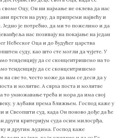
 своме Оцу, Он ни најмање не оклева да нас
тави прстен на руку, да припреми највећу и
. Једно је потребно, да ми то пожелимо и да
јеванђеља нас позивају на покајање на један
ег Небеског Оца и до будућег царства
штем суду, као што сте могли да чујете. У
амо тенденцију да се сконцентришемо на то
мамо тенденцију да се сконцентришемо
 на све то, често може да нам се деси да у
поста и молитве. А сврха поста и молитве
а то умножавање треба и мора да има свој
веку, у љубави према ближњем. Господ каже у
и и Свеопшти суд, када Он поново дође да ће
ан други критеријум суда осим милосрђа,
ку и другим људима. Господ каже
у дали да једе, да је ожеднео и да су Га