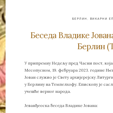
БЕРЛИН
,
ВИКАРНИ Е
Беседа Владике Јован
Берлин (
У припремну Недељу пред Часни пост, која
Месопусном, 19. фебруара 2023. године Ње
Јован служио је Свету архијерејску Литур
у Берлину на Темпелхофу. Епископу је са
учешће верног народа.
Јеванђеоска беседа Владике Јована: