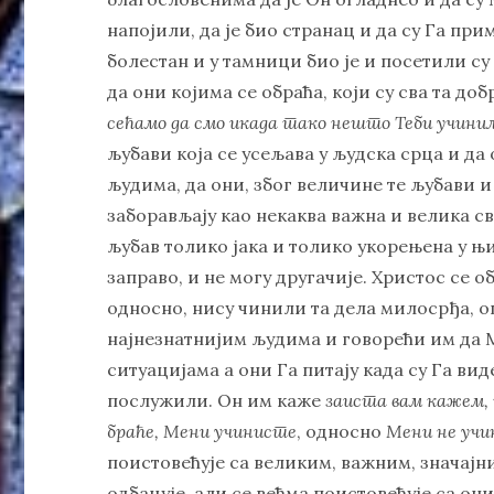
напојили, да је био странац и да су Га прим
болестан и у тамници био је и посетили су 
да они којима се обраћа, који су сва та д
сећамо да смо икада тако нешто Теби учини
љубави која се усељава у људска срца и да
људима, да они, због величине те љубави и
заборављају као некаква важна и велика св
љубав толико јака и толико укорењена у 
заправо, и не могу другачије. Христос се 
односно, нису чинили та дела милосрђа, о
најнезнатнијим људима и говорећи им да 
ситуацијама а они Га питају када су Га ви
послужили. Он им каже
заиста вам кажем, 
браће, Мени учинисте
, односно
Мени не уч
поистовећује са великим, важним, значај
одбацује, али се већма поистовећује са они