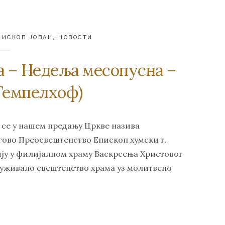
ПИСКОП ЈОВАН
,
НОВОСТИ
а – Недеља месопусна –
Темпелхоф)
 се у нашем предању Цркве назива
гово Преосвештенство Епископ хумски г.
гију у филијалном храму Васкрсења Христовог
служивало свештенство храма уз молитвено