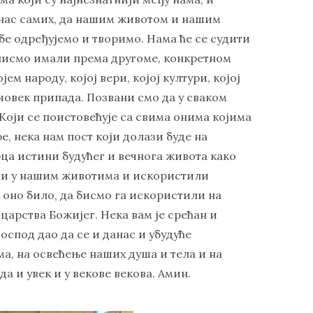
д нас самих, да нашим животом и нашим
е одређујемо и творимо. Нама ће се судити
нисмо имали према другоме, конкретном
јем народу, којој вери, којој култури, којој
 човек припада. Позвани смо да у сваком
Који се поистовећује са свима онима којима
ре, нека нам пост који долази буде на
ца истини будућег и вечнога живота како
сти у нашим животима и искористили
 оно било, да бисмо га искористили на
арства Божијег. Нека вам је срећан и
оспод дао да се и данас и убудуће
, на освећење наших душа и тела и на
а и увек и у векове векова. Амин.