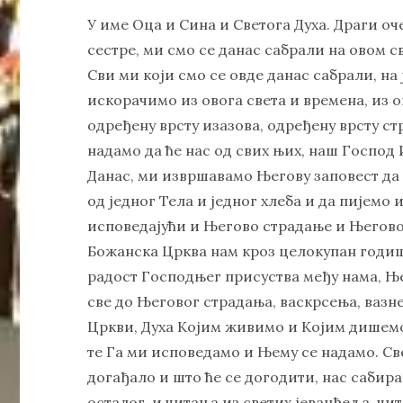
У име Оца и Сина и Светога Духа. Драги оч
сестре, ми смо се данас сабрали на овом с
Сви ми који смо се овде данас сабрали, на
искорачимо из овога света и времена, из о
одређену врсту изазова, одређену врсту ст
надамо да ће нас од свих њих, наш Господ
Данас, ми извршавамо Његову заповест да 
од једног Тела и једног хлеба и да пијемо
исповедајући и Његово страдање и Његово
Божанска Црква нам кроз целокупан годи
радост Господњег присуства међу нама, Ње
све до Његовог страдања, васкрсења, вазне
Цркви, Духа Којим живимо и Којим дишемо.
те Га ми исповедамо и Њему се надамо. Св
догађало и што ће се догодити, нас сабира
осталог, и читања из светих јеванђеља, чит