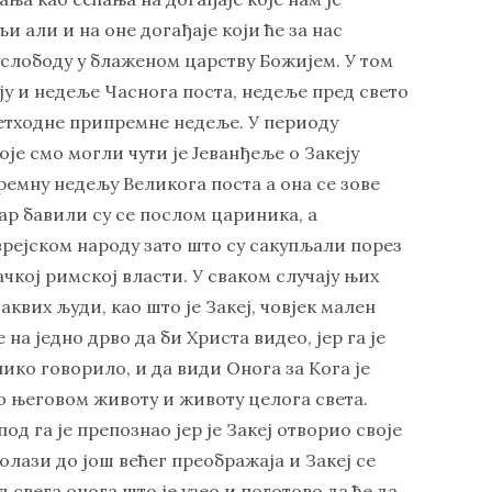
 али и на оне догађаје који ће за нас
 слободу у блаженом царству Божијем. У том
у и недеље Часнога поста, недеље пред свето
ретходне припремне недеље. У периоду
је смо могли чути је Јеванђеље о Закеју
ремну недељу Великога поста а она се зове
ар бавили су се послом цариника, а
рејском народу зато што су сакупљали порез
ачкој римској власти. У сваком случају њих
аквих људи, као што је Закеј, човјек мален
 на једно дрво да би Христа видео, јер га је
ико говорило, и да види Онога за Кога је
о његовом животу и животу целога света.
од га је препознао јер је Закеј отворио своје
олази до још већег преображаја и Закеј се
д свега онога што је узео и поготово да ће да