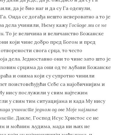
или, да је био наг и да су Га оденули,
Га. Онда се догађа нешто невероватно а то је
обра дела учинили, Њему кажу
Господе ми се не
ли
. То је величина и величанство Божанске
 они који чине добро пред Богом и пред
 отворености свога срца, то често
оја дела. Једноставно они то чине зато што је
њиховим срцима да они од те љубави Божанске
обраћа и онима који су супротно чинили
пет поистовећујући Себе са најобичнијим и
Му нису послужили у свим најтежим
дели у свим тим ситуацијама и када Му нису
када учинисте једном од ове Моје најмање
инисте
. Дакле, Господ Исус Христос се не
ним и моћним људима, мада ни њих не
ма који су најнезнатнији међу нама, и