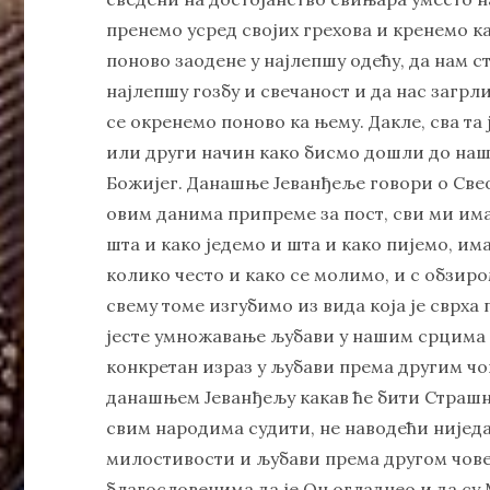
пренемо усред својих грехова и кренемо ка
поново заодене у најлепшу одећу, да нам с
најлепшу гозбу и свечаност и да нас загрли
се окренемо поново ка њему. Дакле, сва та 
или други начин како бисмо дошли до наш
Божијег. Данашње Јеванђеље говори о Свеоп
овим данима припреме за пост, сви ми им
шта и како једемо и шта и како пијемо, и
колико често и како се молимо, и с обзиром
свему томе изгубимо из вида која је сврха 
јесте умножавање љубави у нашим срцима 
конкретан израз у љубави према другим чо
данашњем Јеванђељу какав ће бити Страшн
свим народима судити, не наводећи нијед
милостивости и љубави према другом чове
благословенима да је Он огладнео и да су М