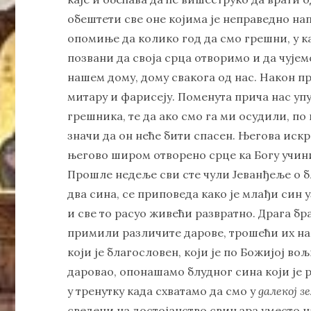
обештети све оне којима је неправедно нап
опомиње да колико год да смо грешни, у к
позвани да своја срца отворимо и да чује
нашем дому, дому свакога од нас. Након пр
митару и фарисеју. Поменута прича нас упу
грешника, те да ако смо га ми осудили, п
значи да он неће бити спасен. Његова искр
његово широм отворено срце ка Богу учин
Прошле недеље сви сте чули Јеванђеље о б
два сина, се приповеда како је млађи син 
и све то расуо живећи развратно. Драга бра
примили различите дарове, трошећи их на 
који је благословен, који је по Божијој вољ
даровао, опонашамо блудног сина који је р
у тренутку када схватамо да смо у
далекој з
сведени на достојанство свињара уместо на