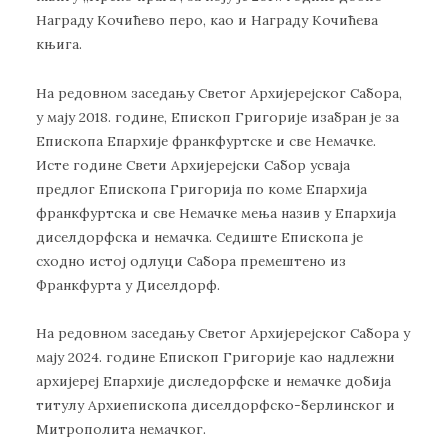
Награду Кочићево перо, као и Награду Кочићева
књига.
На редовном заседању Светог Архијерејског Сабора,
у мају 2018. године, Епископ Григорије изабран је за
Епископа Епархије франкфуртске и све Немачке.
Исте године Свети Архијерејски Сабор усваја
предлог Епископа Григорија по коме Епархија
франкфуртска и све Немачке мења назив у Епархија
диселдорфска и немачка. Седиште Епископа је
сходно истој одлуци Сабора премештено из
Франкфурта у Диселдорф.
На редовном заседању Светог Архијерејског Сабора у
мају 2024. године Епископ Григорије као надлежни
архијереј Епархије диследорфске и немачке добија
титулу Архиепископа диселдорфско-берлинског и
Митрополита немачког.