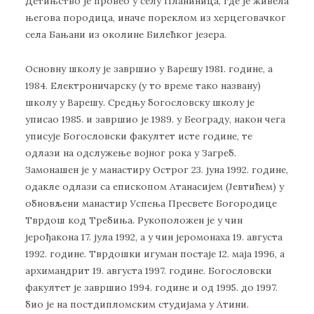
Детињство је провео у селу Планиница, где је живела
његова породица, иначе пореклом из херцеговачког
села Бањани из околине Билећког језера.
Основну школу је завршио у Варешу 1981. године, а
1984. Електроничарску (у то време тако названу)
школу у Варешу. Средњу богословску школу је
уписао 1985. и завршио је 1989. у Београду, након чега
уписује Богословски факултет исте године, те
одлази на одслужење војног рока у Загреб.
Замонашен је у манастиру Острог 23. јуна 1992. године,
одакле одлази са епископом Атанасијем (Јевтићем) у
обновљени манастир Успења Пресвете Богородице
Тврдош код Требиња. Рукоположен је у чин
јерођакона 17. јула 1992, а у чин јеромонаха 19. августа
1992. године. Тврдошки игуман постаје 12. маја 1996, а
архимандрит 19. августа 1997. године. Богословски
факултет је завршио 1994. године и од 1995. до 1997.
био је на постдипломским студијама у Атини.