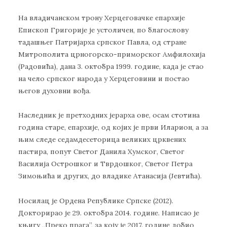
На владичанском трону Херцеговачке епархије
Епископ Григорије је устоличен, по благослову
тадашњег Патријарха српског Павла, од стране
Митрополита црногорско-приморског Амфилохија
(Радовића), дана 3. октобра 1999. године, када је стао
на чело српског народа у Херцеговини и постао
његов духовни вођа.
Наследник је претходних јерарха ове, осам стотина
година старе, епархије, од којих је први Иларион, а за
њим следе седамдесеторица великих црквених
пастира, попут Светог Данила Хумског, Светог
Василија Острошког и Тврдошког, Светог Петра
Зимоњића и других, до владике Атанасија (Јевтића).
Носилац је Ордена Републике Српске (2012).
Докторирао је 29. октобра 2014. године. Написао је
књигу „Преко прага”, за коју је 2017. године добио