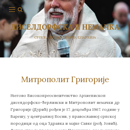
ДИСЕЛДОРФСКА И НЕМАЧКА
СРПСКА ПРАВОСЛАВНА ЕПАРХИЈА
Митрополит Григорије
Његово Високопреосвештенство Архиепископ
диселдорфско-берлински и Митрополит немачки др
Григорије (Дурић) рођен је 17. децембра 1967. године у
Варешу, у централној Босни, у православној српској
породици од оца Здравка и мајке Савке (рођ. Јовић).