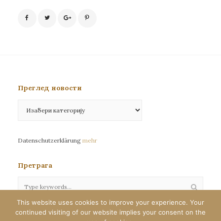
Преглед новости
Преглед
новости
Datenschutzerklärung
mehr
Претрага
This website uses cookies to improve your experience. Your
continued visiting of our website implies your consent on the
Сва права задржана©eparhija-nemacka.com