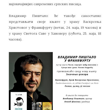
најзначајнијих савремених српских писаца.
Владимир Пиштало ће такође самостално
представљати своје књиге у храму Васкрсења
Христовог у Франкфурту (петак, 24. маја, 19 часова) и
у храму Светога Саве у Хановеру (субота, 25. маја, 18
часова).