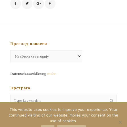
Преглед новости
Преглед
новости
Datenschutzerklärung
mehr
Претрага
This website uses cookies to improve your experience. Your
continued visiting of our website implies your consent on the
Сва права задржана©eparhija-nemacka.com
use of cookies.
Илустрације : Јелена Јефтић