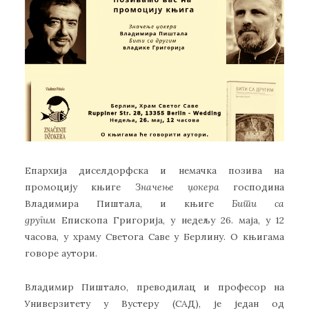
Епархија диселдорфска и немачка позива на
промоцију књиге
Значење џокера
господина
Владимира Пиштала, и књиге
Бити са
другим
Епископа Григорија, у недељу 26. маја, у 12
часова, у храму Светога Саве у Берлину. О књигама
говоре аутори.
Владимир Пиштало, преводилац и професор на
Универзитету у Вустеру (САД), је један од