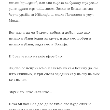
нисмо “ортодокс”, али смо хтјели за пуницу која јесте
да се одржи овде шта може. Зовем се Бесим, ово ми
ћерка удата за Италијана, снаха Пољакиња и унук
Мика…
Бог жели да ми будемо добри, а добри смо ако
имамо љубави једни за друге, и ако смо добри и
имамо љубави, онда смо и Божији.
И брат је мио ма које вјере био.
Лијепо се испричасмо и закључио сам Бесиму да, ем
што сличимо, и три слова заједничка у имену имамо:
Бе Сим Он.
Звучи ко’ неко Јапанско…
Нека би нам Бог дао да волимо све људе слично
Једином Господу Који воли све нас.