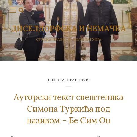
ДИСЕЛДОРФСКА И НЕМАЧКА
СРПСКА ПРАВОСЛАВНА ЕПАРХИЈА
НОВОСТИ
,
ФРАНКФУРТ
Ауторски текст свештеника
Симона Туркића под
називом – Бе Сим Он