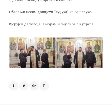
Обећа ми Бесим донијети “суџука” из Бањалуке.
Вјерујем да хоће, а ја морам њему сира с Купреса.