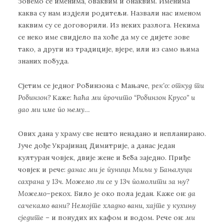
Зовемо се именима, оваквим и онаквим. Именима
каква су нам издјели родитељи. Назвали нас именом
каквим су се договорили. Из неких разлога. Некима
се неко име свидјело па хоће да му се дијете зове
тако, а други из традиције, вјере, или из само њима
знаних побуда.
Сјетим се једног Робинзона с Мањаче,
рек’о: откуд ти
Робинзон?
Каже:
ћаћа ми прочито “Робинзон Крусо” и
дао ми име по њему…
Ових дана у храму све нешто ненадано и непланирано.
Јуче дође Украјинац Димитрије, а данас један
културан човјек, двије жене и беба заједно. Приђе
човјек и рече:
данас ми је пуници Миљи у Бањалуци
сахрана у 13ч. Можемо ли се у 13ч помолити за њу?
Можемо
–
рекох. Било је око пола један. Каже он:
да
сачекамо вани? Немојте хладно вани, хајте у кухињу
сједите
–
и понудих их кафом и водом. Рече он:
ми