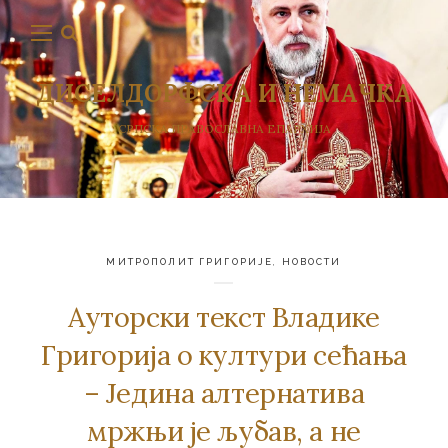
ДИСЕЛДОРФСКА И НЕМАЧКА
СРПСКА ПРАВОСЛАВНА ЕПАРХИЈА
МИТРОПОЛИТ ГРИГОРИЈЕ
,
НОВОСТИ
Aуторски текст Владике
Григорија о култури сећања
– Jeдинa aлтeрнaтивa
мржњи je љубaв, a нe