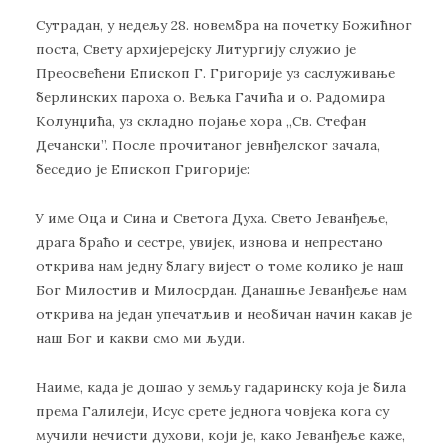
Сутрадан, у недељу 28. новембра на почетку Божићног
поста, Свету архијерејску Литургију служио је
Преосвећени Епископ Г. Григорије уз саслуживање
берлинских пароха о. Вељка Гачића и о. Радомира
Колунџића, уз складно појање хора ,,Св. Стефан
Дечански”. После прочитаног јевнђелског зачала,
беседио је Епископ Григорије:
У име Оца и Сина и Светога Духа. Свето Јеванђеље,
драга браћо и сестре, увијек, изнова и непрестано
открива нам једну благу вијест о томе колико је наш
Бог Милостив и Милосрдан. Данашње Јеванђеље нам
открива на један упечатљив и необичан начин какав је
наш Бог и какви смо ми људи.
Наиме, када је дошао у земљу гадаринску која је била
према Галилеји, Исус срете једнога човјека кога су
мучили нечисти духови, који је, како Јеванђеље каже,