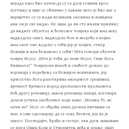
некада тако био мучен да су га дуси гонили кроз
пустињу и није се облачио у хаљине него је био наг а
неријетко су га људи везивали оковима и ланцима
али он је све кидао. Не знам да ли сте имали прилику
да видите обузетог и болесног човјека који има неку
надљудску снагу, надљудску бол и несрећу а којим
има опет оно људско у себи јер је човјек, створ
Божији и има божанско у себи? Шта говори обузети
човјек Исусу: ,,Шта је теби до мене Исусе, Сине Бога
Вишњега?“ Човјекова немоћ и слабост долазе до
изражаја у поређењу са Божијом величином, јер
присуство Бога разоткрива мизерност грешника,
вјечност Вјечнога поред пролазности пролазнога.
Већ другу реченицу, након реченице вапаја, изговара
демон устима умоболног који каже: ,,Молим Те, не
мучи ме!“ Исус се обраћа злим дусима питавши за
име, а они одговарају да се зову Легион, јер их је
много. Погледајте, браћо и сестре, зли дуси, нашавши
се пред Оним Који је Створитељ неба и земље, знају