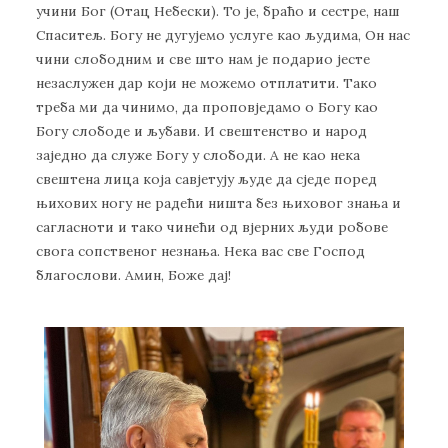
учини Бог (Отац Небески). То је, браћо и сестре, наш
Спаситељ. Богу не дугујемо услуге као људима, Он нас
чини слободним и све што нам је подарио јесте
незаслужен дар који не можемо отплатити. Тако
треба ми да чинимо, да проповједамо о Богу као
Богу слободе и љубави. И свештенство и народ
заједно да служе Богу у слободи. А не као нека
свештена лица која савјетују људе да сједе поред
њихових ногу не радећи ништа без њиховог знања и
сагласноти и тако чинећи од вјерних људи робове
свога сопственог незнања. Нека вас све Господ
благослови. Амин, Боже дај!