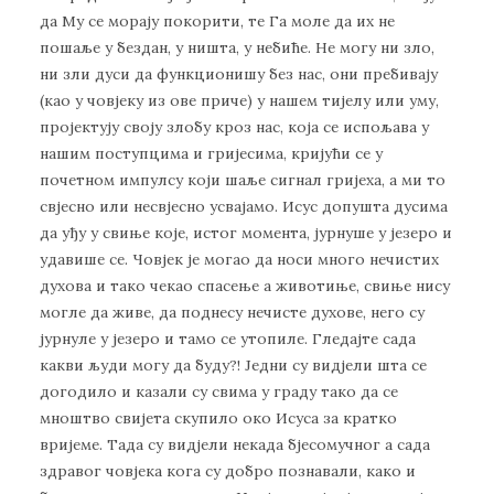
да Му се морају покорити, те Га моле да их не
пошаље у бездан, у ништа, у небиће. Не могу ни зло,
ни зли дуси да функционишу без нас, они пребивају
(као у човјеку из ове приче) у нашем тијелу или уму,
пројектују своју злобу кроз нас, која се испољава у
нашим поступцима и гријесима, кријући се у
почетном импулсу који шаље сигнал гријеха, а ми то
свјесно или несвјесно усвајамо. Исус допушта дусима
да уђу у свиње које, истог момента, јурнуше у језеро и
удавише се. Човјек је могао да носи много нечистих
духова и тако чекао спасење а животиње, свиње нису
могле да живе, да поднесу нечисте духове, него су
јурнуле у језеро и тамо се утопиле. Гледајте сада
какви људи могу да буду?! Једни су видјели шта се
догодило и казали су свима у граду тако да се
мноштво свијета скупило око Исуса за кратко
вријеме. Тада су видјели некада бјесомучног а сада
здравог човјека кога су добро познавали, како и