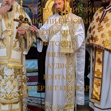
МИТРОПОЛИТ ГРИГОРИЈЕ
ВИКАРНИ ЕП. ЈОВАН
ЕПАРХИЈА
ИСТОРИЈА
ВИДЕО
АУДИО
КОНТАКТ
ИНТЕРНЕТ КЊИЖАРА