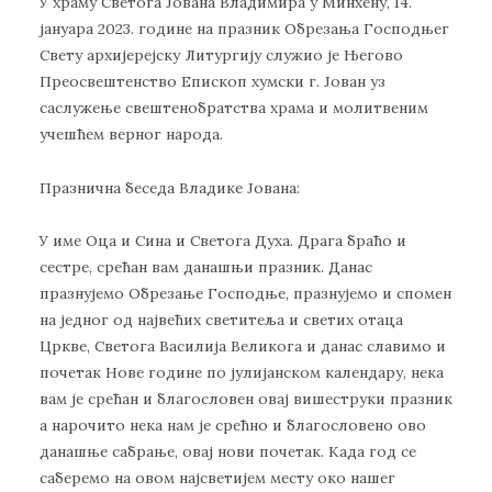
У храму Светога Јована Владимира у Минхену, 14.
јануара 2023. године на празник Обрезања Господњег
Свету архијерејску Литургију служио је Његово
Преосвештенство Епископ хумски г. Јован уз
саслужење свештенобратства храма и молитвеним
учешћем верног народа.
Празнична беседа Владике Јована:
У име Оца и Сина и Светога Духа. Драга браћо и
сестре, срећан вам данашњи празник. Данас
празнујемо Обрезање Господње, празнујемо и спомен
на једног од највећих светитеља и светих отаца
Цркве, Светога Василија Великога и данас славимо и
почетак Нове године по јулијанском календару, нека
вам је срећан и благословен овај вишеструки празник
а нарочито нека нам је срећно и благословено ово
данашње сабрање, овај нови почетак. Када год се
саберемо на овом најсветијем месту око нашег