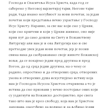
Господа и Спаситеља Исуса Христа, када год се
саберемо у Његовој најсветијој тајни, Његове тајне
ради, тада имамо могућност за нови почетак, за један
почетак који представља вечно узрастање у Господу
Исус Христу. Наравно, за све нас који смо у Цркви,
који смо крштени и који у Цркви живимо, ово није
први пут да само дошли на Свету и Божанствену
Литургију али нам је и ова Литургија као и све
претходне увек један нови почетак, јер је позив
свима нама да саображавамо своје животе Божанској
вољи, да се покајемо једни пред другима и пред
Богом, да од срца једни другима, ма о чему се
радило, опростимо и да отворених срца, отворених
умова и отворених душа искуствујемо истину која
нам је Господом Исусом Христом откривена а то је
истина да смо призвани у вечно постојање оних који
су уздигнути на Божанско достојанство, пре свега
тако што нам је кроз слободу, која нам је Христом
дарована, омогућено да волимо и да љубимо једни