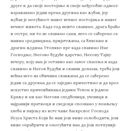
друге и да своје постојање и своје међусобне односе
изражавамо једни према другима као љубав, јер
љубав је могућност нашег вечног постојања и нашег
вечног живота. Када год нешто славимо, драга браћо
и сестре, ми то не славимо сами, него се саберемо са
нашим сродницима, пријатељима, са блиским и
драгим људима. Утолико пре када славимо Име
Господње, Његово будуће царство, Његову Тајну
вечеру, коју нам је оставио као залог спасења и када
славимо и Његов будући и славни долазак, треба још
већма него на обичним слављима да се саберемо
једни са другима да се заједно причестимо и да кроз
искуство причешћивања једним Телом и једном
Крвљу и ми као Његови следбеници, ученици и
најранији пратиоци и сведоци спознамо у ломљењу
хлеба и пијењу из исте чаше Васкрслог Господа
Исуса Христа Који ће наш још више ослободити, још
више охрабрити и омогућити нам да још потпуније