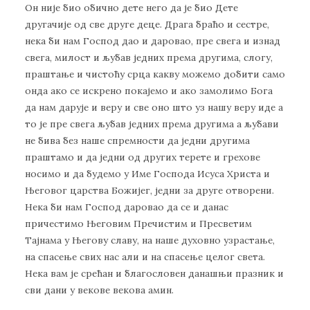
Он није био обично дете него да је био Дете
другачије од све друге деце. Драга браћо и сестре,
нека би нам Господ дао и даровао, пре свега и изнад
свега, милост и љубав једних према другима, слогу,
праштање и чистоћу срца какву можемо добити само
онда ако се искрено покајемо и ако замолимо Бога
да нам дарује и веру и све оно што уз нашу веру иде а
то је пре свега љубав једних према другима а љубави
не бива без наше спремности да једни другима
праштамо и да једни од других терете и грехове
носимо и да будемо у Име Господа Исуса Христа и
Његовог царства Божијег, једни за друге отворени.
Нека би нам Господ даровао да се и данас
причестимо Његовим Пречистим и Пресветим
Тајнама у Његову славу, на наше духовно узрастање,
на спасење свих нас али и на спасење целог света.
Нека вам је срећан и благословен данашњи празник и
сви дани у векове векова амин.