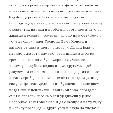
који су васкрсли из мртвих и који не живе више по
правилима овога света него по правилима и истини
будућег царства небеског а то значи да смо
Господом даровани, да не живимо растрзани између
различитих питања и проблема овога света, него да
живимо целовити, усмерени на оно што очекујемо а
то је долазак нашег Господа Исуса Христа и
васкрсење свих и свега из мртвих. Да нам једино
мерило у животу, нама који сви имамо искуство
греха и грешности, буде мерило љубави, не
лицемерне љубави једних према другима. Треба да
разумемо и схватимо да ово Тело, које је за све нас
легло у гроб, је Тело Васкрслог Господа Који нас је
све у Своје Тело ујединио и обухватио и више нисмо
подељени и исцепкани на милион мука, страдања,
смрти, страсти него смо сви уједињени у једно
Господње Христово Тело и да с обзиром на ту тајну
и истину треба једни друге увек и вазда да гледамо