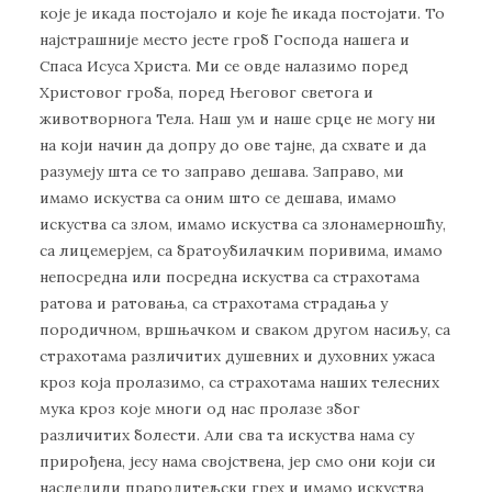
које је икада постојало и које ће икада постојати. То
најстрашније место јесте гроб Господа нашега и
Спаса Исуса Христа. Ми се овде налазимо поред
Христовог гроба, поред Његовог светога и
животворнога Тела. Наш ум и наше срце не могу ни
на који начин да допру до ове тајне, да схвате и да
разумеју шта се то заправо дешава. Заправо, ми
имамо искуства са оним што се дешава, имамо
искуства са злом, имамо искуства са злонамерношћу,
са лицемерјем, са братоубилачким поривима, имамо
непосредна или посредна искуства са страхотама
ратова и ратовања, са страхотама страдања у
породичном, вршњачком и сваком другом насиљу, са
страхотама различитих душевних и духовних ужаса
кроз која пролазимо, са страхотама наших телесних
мука кроз које многи од нас пролазе због
различитих болести. Али сва та искуства нама су
прирођена, јесу нама својствена, јер смо они који си
наследили прародитељски грех и имамо искуства