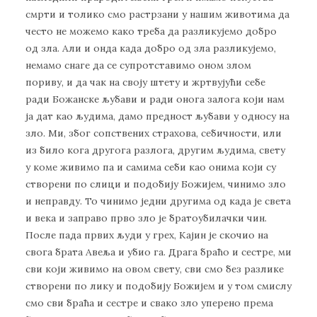
смрти и толико смо растрзани у нашим животима да
често не можемо како треба да разликујемо добро
од зла. Али и онда када добро од зла разликујемо,
немамо снаге да се супротставимо оном злом
пориву, и да чак на своју штету и жртвујући себе
ради Божанске љубави и ради онога залога који нам
ја дат као људима, дамо предност љубави у односу на
зло. Ми, због сопствених страхова, себичности, или
из било кога другога разлога, другим људима, свету
у коме живимо па и самима себи као онима који су
створени по слици и подобију Божијем, чинимо зло
и неправду. То чинимо једни другима од када је света
и века и заправо прво зло је братоубилачки чин.
После пада првих људи у грех, Кајин је скочио на
свога брата Авеља и убио га. Драга браћо и сестре, ми
сви који живимо на овом свету, сви смо без разлике
створени по лику и подобију Божијем и у том смислу
смо сви браћа и сестре и свако зло уперено према