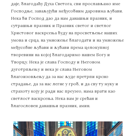
даје, благодаћу Духа Светога, сви прослављамо име
Господње, заваљујући међусобним даровима љубави.
Нека би Господ дао да нам данашњи празник, и
сутрашњи празник и Празник светог и светлог
Христовог васкрсења буду на просветљење наших
умова и срца, на умножење благодати и на умножење
међусобне љубави и љубави према целокупној
творевини на којој благодаримо нашем Богу и
Творцу. Нека је слава Господу и Његовом
дуготрпљењу и нека је слава Његовом
благоизовљењу да за нас људе претрпи крсно
страдање, да за нас легне у гроб, и да сву ту муку и
страхоту коју је ради нас преузео, нама врати као
светлост васкрсења. Нека вам је срећан и
благословен данашњи празник, амин.