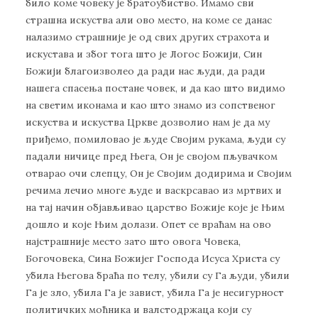
било коме човеку је братоубиство. Имамо сви
страшна искуства али ово место, на коме се данас
налазимо страшније је од свих других страхота и
искустава и због тога што је Логос Божији, Син
Божији благоизволео да ради нас људи, да ради
нашега спасења постане човек, и да као што видимо
на светим иконама и као што знамо из сопственог
искуства и искуства Цркве дозволио нам је да му
приђемо, помиловао је људе Својим рукама, људи су
падали ничице пред Њега, Он је својом пљувачком
отварао очи слепцу, Он је Својим додирима и Својим
речима лечио многе људе и васкрсавао из мртвих и
на тај начин објављивао царство Божије које је Њим
дошло и које Њим долази. Опет се враћам на ово
најстрашније место зато што овога Човека,
Богочовека, Сина Божијег Господа Исуса Христа су
убила Његова браћа по телу, убили су Га људи, убили
Га је зло, убила Га је завист, убила Га је несигурност
политичких моћника и валстодржаца који су