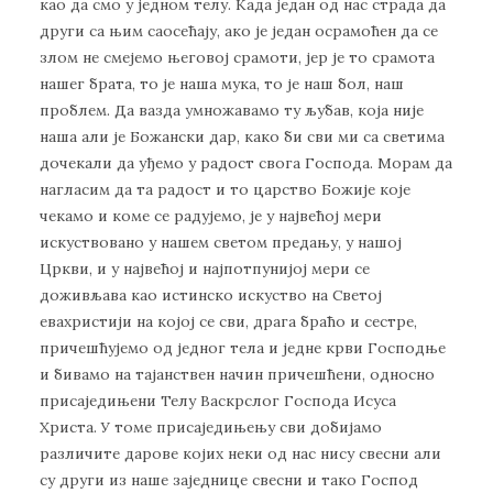
као да смо у једном телу. Када један од нас страда да
други са њим саосећају, ако је један осрамоћен да се
злом не смејемо његовој срамоти, јер је то срамота
нашег брата, то је наша мука, то је наш бол, наш
проблем. Да вазда умножавамо ту љубав, која није
наша али је Божански дар, како би сви ми са светима
дочекали да уђемо у радост свога Господа. Морам да
нагласим да та радост и то царство Божије које
чекамо и коме се радујемо, је у највећој мери
искуствовано у нашем светом предању, у нашој
Цркви, и у највећој и најпотпунијој мери се
доживљава као истинско искуство на Светој
евахристији на којој се сви, драга браћо и сестре,
причешћујемо од једног тела и једне крви Господње
и бивамо на тајанствен начин причешћени, односно
присаједињени Телу Васкрслог Господа Исуса
Христа. У томе присаједињењу сви добијамо
различите дарове којих неки од нас нису свесни али
су други из наше заједнице свесни и тако Господ