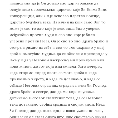
помислили да је Он дошао као цар израиљев да
оснује неко овоземаљско царство које би Њима било
конкуренција, али Он је основао царство Божије,
царство будућега века. На начин на који само Бог то
може је сво то зло које је вековима било уперено
међусобно против људи и сво зло које је било
уперено против Њега, Он је сво то зло, драга браћо и
сестре, примио на себе и сво то зло сахранио у овај
гроб и омогућио људима да се обнове и препороде у
Њему и да у Његовом васкрсењу ми пронађемо наш
нови живот, живот који има смисла. Зато вечерас,
када стојимо поред овога светога гроба и када
прилазимо Хирсту, и када Га целивамо, и када се
сећамо Његових страшних страдања, нека би Господ,
драга браћо и сестре, дао да ми који се уснама
дотичемо Његовог свештеног тела, да се Његовог
тела дотакнемо својим срцима и својим умом. Нека
би Господ дао да наша срца и наши умови постану
очишћени од свега онога што није својствено онима