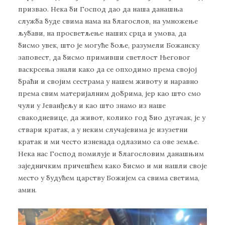
призвао. Нека би Господ дао да наша данашња
служба буде свима нама на благослов, на умножење
љубави, на просветљење наших срца и умова, да
бисмо увек, што је могуће боље, разумели Божанску
заповест, да бисмо примивши светлост Његовог
васкрсења знали како да се опходимо према својој
браћи и својим сестрама у нашем животу и наравно
према свим материјалним добрима, јер као што смо
чули у Јеванђељу и као што знамо из наше
свакодневице, да живот, колико год био дугачак, је у
ствари кратaк, а у неким случајевима је изузетни
кратак и ми често изненада одлазимо са ове земље.
Нека нас Господ помилује и благословим данашњим
заједничким причешћем како бисмо и ми нашли своје
место у будућем царству Божијем са свима светима,
амин.