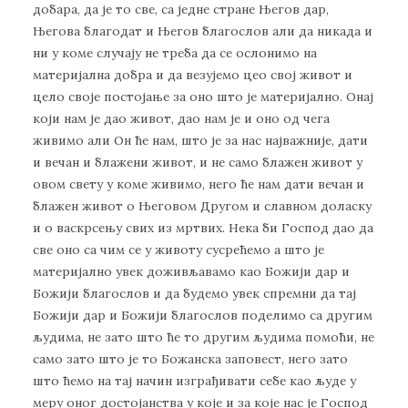
добара, да је то све, са једне стране Његов дар,
Његова благодат и Његов благослов али да никада и
ни у коме случају не треба да се ослонимо на
материјална добра и да везујемо цео свој живот и
цело своје постојање за оно што је материјално. Онај
који нам је дао живот, дао нам је и оно од чега
живимо али Он ће нам, што је за нас најважније, дати
и вечан и блажени живот, и не само блажен живот у
овом свету у коме живимо, него ће нам дати вечан и
блажен живот о Његовом Другом и славном доласку
и о васкрсењу свих из мртвих. Нека би Господ дао да
све оно са чим се у животу сусрећемо а што је
материјално увек доживљавамо као Божији дар и
Божији благослов и да будемо увек спремни да тај
Божији дар и Божији благослов поделимо са другим
људима, не зато што ће то другим људима помоћи, не
само зато што је то Божанска заповест, него зато
што ћемо на тај начин изграђивати себе као људе у
меру оног достојанства у које и за које нас је Господ