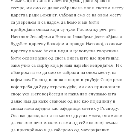
У име Оца и Сина и Светога Духа. Драга браћо и
сестре, ми смо се данас сабрали на овом светом месту
царства ради Божијег. Сабрали смо се на овом месту
са уверењем и са надом да ћемо и ми бити
прибројани онима који су чули Господњу реч, реч
Његовог Јеванђеља а Његово Јеванђеље јесте објава о
будућем царству Божијем и правди Његовој, о ономе
царству у коме ће сви људи и целокупна творевина
бити ословођени од свега онога што нас притишће,
закључно са смрћу која је наш највећи непријатељ. И с
обзиром на то да смо се сабрали на овом месту, на
којем нам Господ изнова говори и упућује Своје речи
које треба да буду отрежњујуће, ми смо приклонили
своје ухо Његовој беседи и пажљиво слушамо шта
данас има да каже свакоме од нас као појединцу и
свима нама заједно као заједници светих у Господу.
Она нас данас, као и на много других места, опомиње
да све оно што можемо сами од себе на овој земљи
да прискрбимо и да саберемо од материјалних