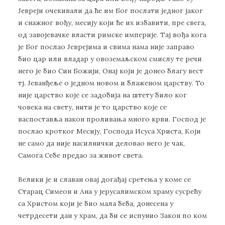
Јевреји очекивали да ће им Бог послати једног јаког
и снажног вођу, месију који ће их избавити, пре свега,
од завојевачке власти римске империје. Тај вођа кога
је Бог послао Јеврејима и свима нама није заправо
био цар или владар у овоземаљском смислу те речи
него је био Син Божији, Онај који је донео благу вест
тј. Јеванђеље о једном новом и блаженом царству. То
није царство које се задобија на штету било ког
човека на свету, нити је то царство које се
васпоставља након проливања много крви. Господ је
послао кротког Месију, Господа Исуса Христа, Који
не само да није насилнички деловао него је чак,
Самога Себе предао за живот света.
Велики је и славан овај догађај сретења у коме се
Старац Симеон и Ана у јерусалимском храму сусрећу
са Христом који је био мала беба, донесена у
четрдесети дан у храм, да би се испунио Закон по ком