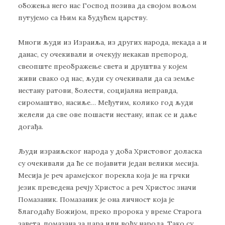
обожења него нас Господ позива да својом вољом
путујемо са Њим ка будућем царству.
Многи људи из Израиља, из других народа, некада а и
данас, су очекивали и очекују некакав препород,
свеопште преображење света и друштва у којем
живи свако од нас, људи су очекивали да са земље
нестану ратови, болести, социјална неправда,
сиромаштво, насиље… Међутим, колико год људи
желели да све ове пошасти нестану, ипак се и даље
догађа.
Људи израиљског народа у доба Христовог доласка
су очекивали да ће се појавити један велики месија.
Месија је реч арамејског порекла која је на грчки
језик преведена речју Христос а реч Христос значи
Помазаник. Помазаник је она личност која је
благодаћу Божијом, преко пророка у време Старога
завета, помазана за цара или вођу народа. Тако су