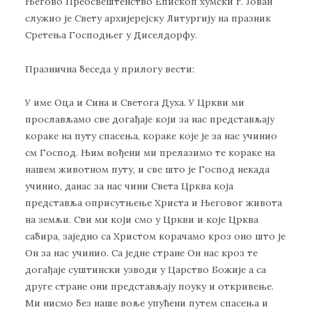
Његово Преосвештенство Епископ хумски г. Јован
служио је Свету архијерејску Литургију на празник
Сретења Господњег у Диселдорфу.
Празнична беседа у прилогу вести:
У име Оца и Сина и Светога Духа. У Цркви ми
прослављамо све догађаје који за нас представљају
кораке на путу спасења, кораке које је за нас учинио
см Господ. Њим вођени ми прелазимо те кораке на
нашем животном путу, и све што је Господ некада
учинио, данас за нас чини Света Црква која
представља оприсутњење Христа и Његовог живота
на земљи. Сви ми који смо у Цркви и које Црква
сабира, заједно са Христом корачамо кроз оно што је
Он за нас учинио. Са једне стране Он нас кроз те
догађаје суштински узводи у Царство Божије а са
друге стране они представљају поуку и откривење.
Ми нисмо без наше воље упућени путем спасења и