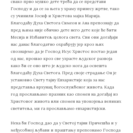
свако прво мушко дете треба да се представи
Господу и да се за њега у храму принесу жртве, тако
су учинили Јосиф и Христова мајка Марија.
Благодаћу Духа Светога Симеон и Ана препознају да
пред њима није обично дете него дете које ће бити
Месија и Избавитељ целога света. Сви ови догађаји
нас данас благодатно охрабрују јер кроз њих
спознајемо да је Господ Исус Христос постао један
од нас, прошао кроз све узрасте људског развоја
како би се оно што је људско мога да освешта
благодаћу Духа Светога. Пред своје страдање Он је
установио Свету тајну Евхаристије која за нас
представља врхунац богослужбеног живота. Када
год прослављамо празник као спомен на догађај из
Христовог живота или спомен на упокојења великих
светитеља, ми га прослављамо евхаристијски.
Нека би Господ дао да у Светој тајни Причешћа и у
међусобној љубави и праштању препознамо Господа