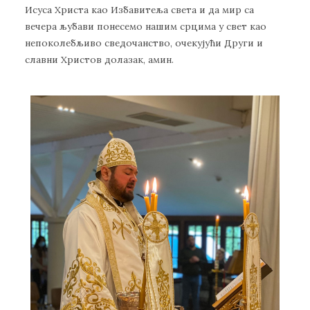
Исуса Христа као Избавитеља света и да мир са
вечера љубави понесемо нашим срцима у свет као
непоколебљиво сведочанство, очекујући Други и
славни Христов долазак, амин.