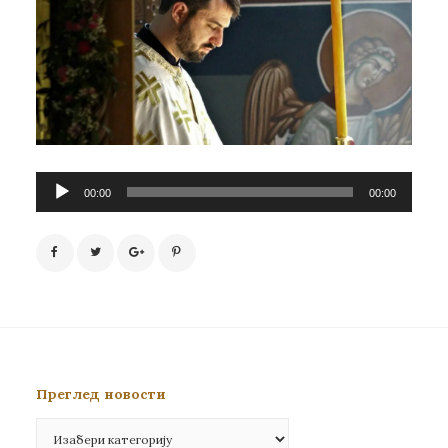
Прегледач
00:00
00:00
звучних
записа
Преглед новости
Преглед
новости