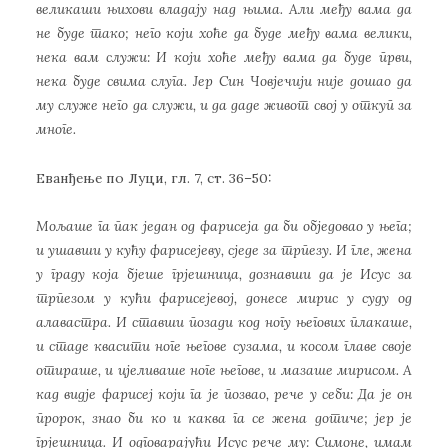
великаши њихови владају над њима. Али међу вама да
не буде тако; него који хоће да буде међу вама велики,
нека вам служи: И који хоће међу вама да буде први,
нека буде свима слуга. Јер Син Човјечији није дошао да
му служе него да служи, и да даде живот свој у откуп за
многе.
Еванђење по Луци, гл. 7, ст. 36–50:
Мољаше га пак један од фарисеја да би обједовао у њега;
и ушавши у кућу фарисејеву, сједе за трпезу. И гле, жена
у граду која бјеше грјешница, дознавши да је Исус за
трпезом у кући фарисејевој, донесе мирис у суду од
алавастра. И ставши позади код ногу његових плакаше,
и стаде квасити ноге његове сузама, и косом главе своје
отираше, и цјеливаше ноге његове, и мазаше мирисом. А
кад видје фарисеј који га је позвао, рече у себи: Да је он
пророк, знао би ко и каква га се жена дотиче; јер је
грјешница. И одговарајући Исус рече му: Симоне, имам