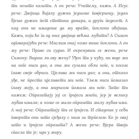
ти нешто казати. А он рече: Учитељу, кажи. А Исус
рече: Двојица бијаху дужни једноме повјериоцу, један
бјеше дужан пет стотина динара, а други педесет. А
кад они не имадоше да му врате, поклони обојици.
Кажи, који ће га од њих двојице већма љубити? А Симон
одговарајући рече: Мислим онај коме више поклони. А он
му рече: Право си судио. И окренувши се жени, рече
Симону: Видиш ли ову жену? Уђох ти у кућу, ни воде ми
на ноге ниси дао, а она ми сузама обли ноге, и косом
главе своје обриса. Цјелива ми ниси дао; а она, откако
уђе, не преста цјеливати ми ноге. Уљем ниси помазао
главу моју, а она мирисом помаза ми ноге. Зато ти
кажем: Опраштају јој се гријеси многи, јер је велику
љубав имала; а коме се мало опрашта малу љубав има.
А њој рече: Опраштају ти се гријеси. И стадоше у себи
говорити они што сјеђаху с њим за трпезом: Ко је овај
што и гријехе опрашта? А жени рече: Вјера твоја
спасла те је; иди у миру.