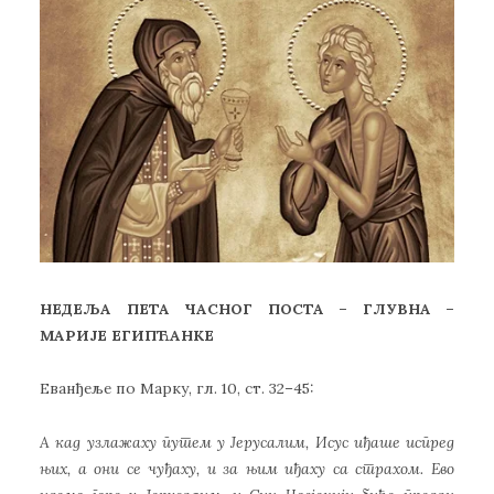
НЕДЕЉА ПЕТА ЧАСНОГ ПОСТА – ГЛУВНА –
МАРИЈЕ ЕГИПЋАНКЕ
Еванђеље по Марку, гл. 10, ст. 32–45:
А кад узлажаху путем у Јерусалим, Исус иђаше испред
њих, а они се чуђаху, и за њим иђаху са страхом. Ево