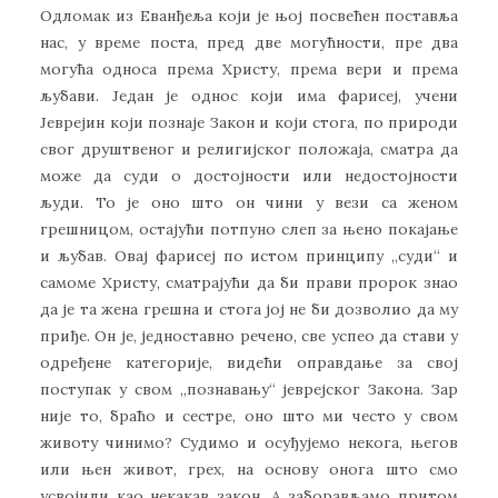
Одломак из Еванђеља који је њој посвећен поставља
нас, у време поста, пред две могућности, пре два
могућа односа према Христу, према вери и према
љубави. Један је однос који има фарисеј, учени
Јеврејин који познаје Закон и који стога, по природи
свог друштвеног и религијског положаја, сматра да
може да суди о достојности или недостојности
људи. То је оно што он чини у вези са женом
грешницом, остајући потпуно слеп за њено покајање
и љубав. Овај фарисеј по истом принципу „суди“ и
самоме Христу, сматрајући да би прави пророк знао
да је та жена грешна и стога јој не би дозволио да му
приђе. Он је, једноставно речено, све успео да стави у
одређене категорије, видећи оправдање за свој
поступак у свом „познавању“ јеврејског Закона. Зар
није то, браћо и сестре, оно што ми често у свом
животу чинимо? Судимо и осуђујемо некога, његов
или њен живот, грех, на основу онога што смо
усвојили као некакав закон. А заборављамо притом