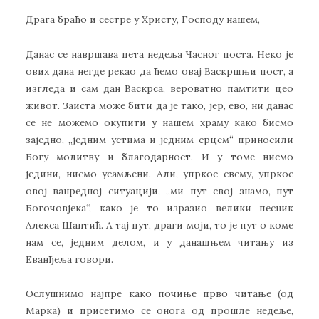
Драга браћо и сестре у Христу, Господу нашем,
Данас се навршава пета недеља Часног поста. Неко је
ових дана негде рекао да ћемо овај Васкршњи пост, а
изгледа и сам дан Васкрса, вероватно памтити цео
живот. Заиста може бити да је тако, јер, ево, ни данас
се не можемо окупити у нашем храму како бисмо
заједно, „једним устима и једним срцем“ приносили
Богу молитву и благодарност. И у томе нисмо
једини, нисмо усамљени. Али, упркос свему, упркос
овој ванредној ситуацији, „ми пут свој знамо, пут
Богочовјека“, како је то изразио велики песник
Алекса Шантић. А тај пут, драги моји, то је пут о коме
нам се, једним делом, и у данашњем читању из
Еванђеља говори.
Ослушнимо најпре како почиње прво читање (од
Марка) и присетимо се онога од прошле недеље,