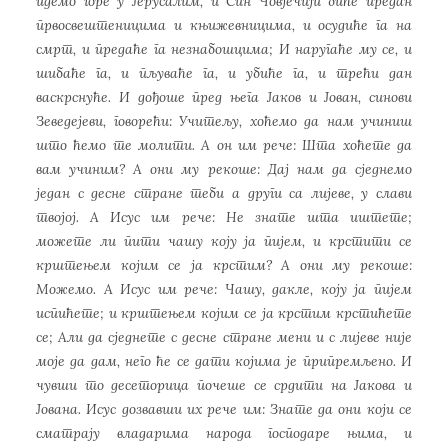
идемо горе у Јерусалим, и Син Човјечији биће предан
првосвештеницима и књижевницима, и осудиће га на
смрт, и предаће га незнабошцима; И наругаће му се, и
шибаће га, и пљуваће га, и убиће га, и трећи дан
васкрснуће. И дођоше пред њега Јаков и Јован, синови
Зеведејеви, говорећи: Учитељу, хоћемо да нам учиниш
што ћемо те молити. А он им рече: Шта хоћете да
вам учиним? А они му рекоше: Дај нам да сједнемо
један с десне стране теби а други са лијеве, у слави
твојој. А Исус им рече: Не знате шта иштете;
можете ли пити чашу коју ја пијем, и крстити се
крштењем којим се ја крстим? А они му рекоше:
Можемо. А Исус им рече: Чашу, дакле, коју ја пијем
испићете; и крштењем којим се ја крстим крстићете
се; Али да сједнете с десне стране мени и с лијеве није
моје да дам, него ће се дати којима је припремљено. И
чувши то десеторица почеше се срдити на Јакова и
Јована. Исус дозвавши их рече им: Знате да они који се
сматрају владарима народа господаре њима, и