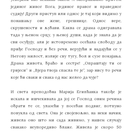
јединог живог Бога, јединог правог и праведног
судију! Други приступ или однос је тај који видимо у
понашању ове жене, грешнице. Однос вере,
скрушености и љубави. Каква се драма одигравала
тада у њеном срцу, у њеној души, када је знала да је
сви осуђују, али је истовремено осећала слободу да
приђе Господу и без речи, верујући и надајући се у
Његову милост, излије сву тугу, бол и сузе покајања.
Драма живота, браћо и сестре! „Опраштају ти се
гријеси“ и „Вјера твоја спасла те је“, зар нису то речи
које би сваки и свака од нас желео да чује?
И света преподобна Марија Египћанка такође је
искала и ишчекивала да јој се Господ овим речима
обрати те се, улазећи у посебан подвиг, потпуно
повукла од света. Она је својевољно, на неки начин,
живела оно што ми сада живимо, у нашем случају
свакако неупоредиво блаже. Живела је скоро 50