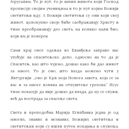
Јерусалим. То је пут, то је начин живота који Господ
прописује својим ученицима и то је пут којим Божији
светитељи иду. А Божији светитељи су они који свој
живот, целокупно своје биће саображавају Христу и
тиме преображавају део света, ма колико мали био,
који им је поверен.
Сами крај овог одељка из Еванђеља заправо нас
упућује на спаситељско дело, односно на то да је
Спаситељ, као што чујемо, дошао како би дао живот
за многе. То је оно, што вазда можемо чути у
Литургији: „ово је Крв моја Новога завета, која се за
вас и за многе излива на отпуштење грехова.“ Исус
тиме показује да није дошао да влада, да му се служи,
већ да пострада за спасење света.
Света и преподобна Марија Египћанка једна је од
многих, знаних и незнаних, Божијих светитеља и
светитељки који су ишли путем покајања и служења.