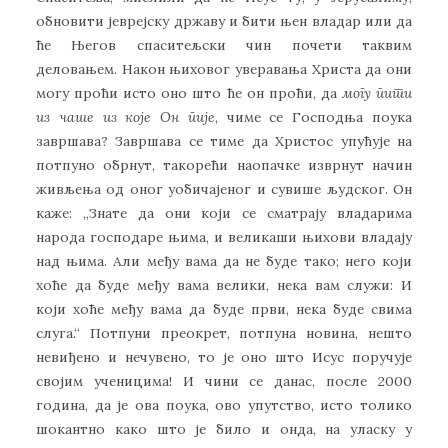
обновити јеврејску државу и бити њен владар или да
ће Његов спаситељски чин почети таквим
деловањем. Након њиховог уверавања Христа да они
могу проћи исто оно што ће он проћи, да
могу пити
из чаше из које Он пије
, чиме се Господња поука
завршава? Завршава се тиме да Христос упућује на
потпуно обрнут, такорећи наопачке изврнут начин
живљења од оног уобичајеног и сувише људског. Он
каже: „Знате да они који се сматрају владарима
народа господаре њима, и великаши њихови владају
над њима. Али међу вама да не буде тако; него који
хоће да буде међу вама велики, нека вам служи: И
који хоће међу вама да буде први, нека буде свима
слуга.“ Потпуни преокрет, потпуна новина, нешто
невиђено и нечувено, то је оно што Исус поручује
својим ученицима! И чини се данас, после 2000
година, да је ова поука, ово упутство, исто толико
шокантно како што је било и онда, на уласку у