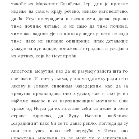
такође из Марковог Еванђеља. Јер, док је прошле
недеље на самом крају речено, некако наговештено,
да ће Исус пострадати и васкрснути, данас управо
тиме почиње читање. И не само да тиме почиње,
чиме нас надовезује на прошлу недељу, него се сада
тиме, иако не значајно опширније, ипак детаљније
указује на пут издаје, понижења, страдања и устајања
из мртвих, који ће Исус проћи.
Апостоли, међутим, као да не разумеју заиста шта то
све значи. И опет у њима, у овом одломку ради се о
Јакову и Јовану, синовима Заведејевим, као да за
тренутак преовладава оно људско, чак и ако је из
најбоље намере и са најузвишенијим мотивом. Они
траже од Исуса да их постави себи са десне и леве
стране, односно, да буду Његови најближи
„сарадници“, како би се то данас рекло. Изгледа да су
они још увек, иако већ верујући у Исуса као
Спаситеља, мислили да ће Исус ту, у Јерусалиму,