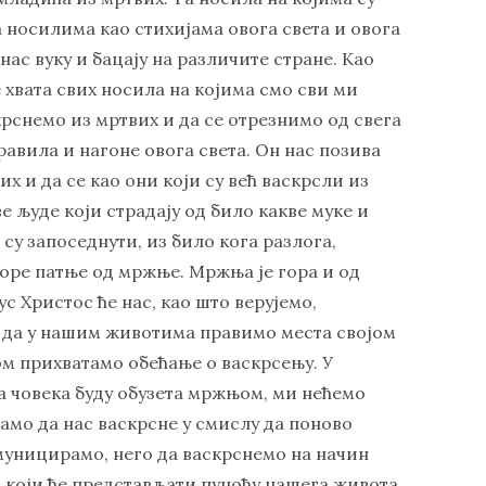
а носилима као стихијама овога света и овога
нас вуку и бацају на различите стране. Као
 хвата свих носила на којима смо сви ми
крснемо из мртвих и да се отрезнимо од свега
равила и нагоне овога света. Он нас позива
х и да се као они који су већ васкрсли из
ве људе који страдају од било какве муке и
 су запоседнути, из било кога разлога,
оре патње од мржње. Мржња је гора и од
с Христос ће нас, као што верујемо,
и да у нашим животима правимо места својом
м прихватамо обећање о васкрсењу. У
а човека буду обузета мржњом, ми нећемо
само да нас васкрсне у смислу да поново
омуницирамо, него да васкрснемо на начин
 који ће представљати пуноћу нашега живота