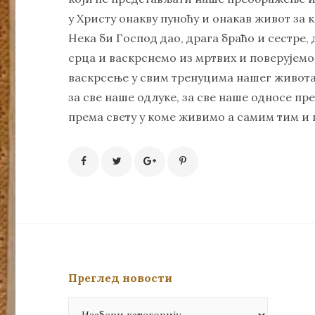
у Христу онакву пуноћу и онакав живот за 
Нека би Господ дао, драга браћо и сестре,
срца и васкрснемо из мртвих и поверујемо
васкрсење у свим тренуцима нашег живота 
за све наше одлуке, за све наше односе п
према свету у коме живимо а самим тим и 
Преглед новости
Преглед