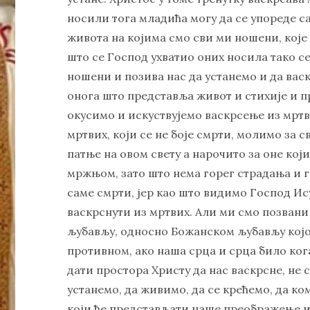
носили тога младића могу да се упореде с
живота на којима смо сви ми ношени, које 
што се Господ ухватио оних носила тако се
ношени и позива нас да устанемо и да вас
онога што представља живот и стихије и п
окусимо и искуствујемо васкрсење из мртви
мртвих, који се не боје смрти, молимо за с
патње на овом свету а нарочито за оне који
мржњом, зато што нема горег страдања и г
саме смрти, јер као што видимо Господ Ису
васкрснути из мртвих. Али ми смо позван
љубављу, односно Божанском љубављу којо
противном, ако наша срца и срца било ког
дати простора Христу да нас васкрсне, не 
устанемо, да живимо, да се крећемо, да к
који ће представљати наше преображење и