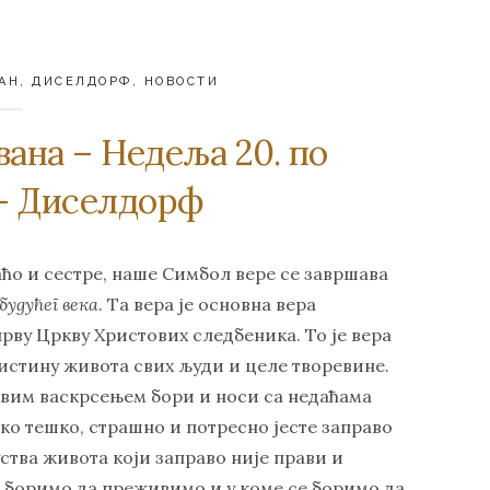
АН
,
ДИСЕЛДОРФ
,
НОВОСТИ
вана – Недеља 20. по
– Диселдорф
аћо и сестре, наше Симбол вере се завршава
будућег века
. Та вера је основна вера
прву Цркву Христових следбеника. То је вера
 истину живота свих људи и целе творевине.
стовим васкрсењем бори и носи са недаћама
тако тешко, страшно и потресно јесте заправо
уства живота који заправо није прави и
се боримо да преживимо и у коме се боримо да