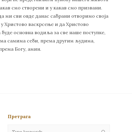
какав смо створени и у какав смо призвани.
 да ми сви овде данас сабрани отворимо своја
 у Христово васкрсење и да Христово
буде основна водиља за све наше поступке,
рема самима себи, према другим људима,
према Богу, амин.
Претрага