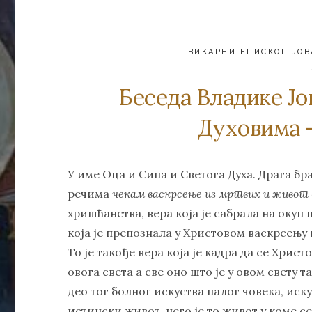
ВИКАРНИ ЕПИСКОП ЈОВ
Беседа Владике Јо
Духовима 
У име Оца и Сина и Светога Духа. Драга бр
речима
чекам васкрсење из мртвих и живот 
хришћанства, вера која је сабрала на окуп 
која је препознала у Христовом васкрсењу
То је такође вера која је кадра да се Хри
овога света а све оно што је у овом свету 
део тог болног искуства палог човека, иск
истински живот, него је то живот у коме 