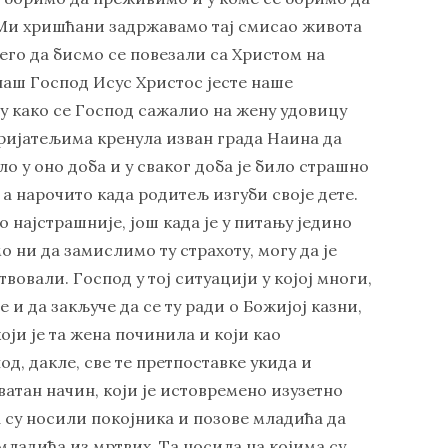
Ми хришћани задржавамо тај смисао живота
его да бисмо се повезали са Христом на
 наш Господ Исус Христос јесте наше
у како се Господ сажалио на жену удовицу
пријатељима кренула изван града Наина да
ло у оно доба и у сваког доба је било страшно
а нарочито када родитељ изгуби своје дете.
но најстрашније, још када је у питању једино
о ни да замислимо ту страхоту, могу да је
вовали. Господ у тој ситуацији у којој многи,
е и да закључе да се ту ради о Божијој казни,
оји је та жена починила и који као
д, дакле, све те претпоставке укида и
ватан начин, који је истовремено изузетно
ма су носили покојника и позове младића да
 младића из мртвих. Та носила на којима су