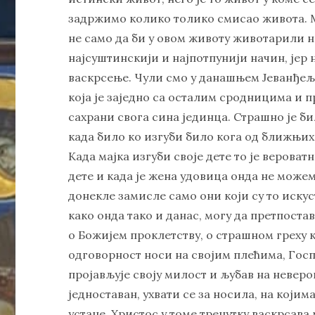
задржимо колико толико смисао живота. 
не само да би у овом животу животарили н
најсуштинскији и најпотпунији начин, јер
васкрсење. Чули смо у данашњем Јеванђељ
која је заједно са осталим сродницима и 
сахрани свога сина јединца. Страшно је би
када било ко изгуби било кога од ближњих 
Када мајка изгуби своје дете то је вероват
дете и када је жена удовица онда не можем
донекле замисле само они који су то искуст
како онда тако и данас, могу да претпостав
о Божијем проклетству, о страшном греху к
одговорност носи на својим плећима, Госпо
пројављује своју милост и љубав на неверо
једноставан, ухвати се за носила, на који
устане. Христос у томе тренутку васкрсава