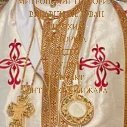
МИТРОПОЛИТ ГРИГОРИЈЕ
ВИКАРНИ ЕП. ЈОВАН
ЕПАРХИЈА
ИСТОРИЈА
ВИДЕО
АУДИО
КОНТАКТ
ИНТЕРНЕТ КЊИЖАРА