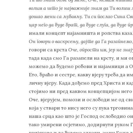
волим а што је најважније знам да Ти волиш 
дошао мени са љубављу. Ти си послао Сина Сво
цар него да буде брат, да буде слуга, да буде
имали концепт најамништа и ропства каза
Он говори о васкрсењу, дајте да Га разапнемо
говори са крста
Оче, опрости им, јер не зна
тада када смо Га разапели на крсту, и ми о
можемо да будемо робови и најамници а Он
Ето, браћо и сестре, какву вјеру треба да и
личну вјеру. Када дођемо пред Христа и кад
стојимо ни пред каквом концепцијом него
Оче, вјерујем, помози и ослободи ме од св
која у ствари то нису него су пука трговин
наша срца као што је Господ ослободио оно
тако умирени осјетимо, додирнути руком 
гријехова и да будемо здрави, амин Боже д