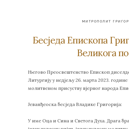
МИТРОПОЛИТ ГРИГОР
Бесједа Епископа Григ
Великога по
Његово Преосвештенство Епископ диселдор
Литургију у недјељу 26. марта 2023. године
молитвеном присуству вјерног народа Епи
Јеванђеоска бесједа Владике Григорија:
У име Оца и Сина и Светога Духа. Драга бр
једну чудесну ријеч, једну чудесну молитв