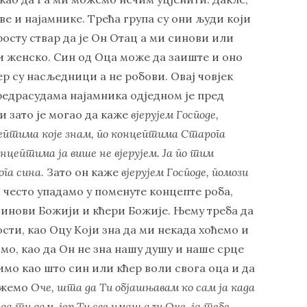
е и најамнике. Трећа група су они људи који
росту ствар да је Он Отац а ми синови или
и женско. Син од Оца може да заиште и оно
ер су насљедници а не робови. Овај човјек
предрасудама најамника одједном је пред
и зато је могао да каже
вјерујем Господе,
цептима које знам, по концептима Старога
онцептима ја више не вјерујем. Ја по тим
ога сина
. Зато он каже
вјерујем Господе, помози
о често упадамо у поменуте концепте роба,
синови Божији и кћери Божије. Њему треба да
сти, као Оцу Који зна да ми некада хоћемо и
о, као да Он не зна нашу душу и наше срце
лимо као што син или кћер воли свога оца и да
кажемо
Оче, шта да Ти објашњавам ко сам ја када
а ти дам, јер Ти све имаш али Оче, ја тебе