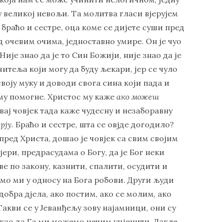
 у великој невољи. Та молитва гласи вјерујем
браћо и сестре, оца коме се дијете суши пред
ед очевим очима, једноставно умире. Он је чуо
је знао да је то Син Божији, није знао да је
учитеља који могу да буду љекари, јер се чуло
своју муку и доводи свога сина који пада и
 му помогне. Христос му каже
ако можеш
овај човјек тада каже чудесну и незаборавну
ерју
. Браћо и сестре, шта се овјде догодило?
 пред Христа, дошао је човјек са свим својим
ери, предрасудама о Богу, да је Бог неки
ве по закону, казнити, спалити, осудити и
смо ми у односу на Бога робови. Други људи
 добра дјела, ако постим, ако се молим, ако
Такви се у Јеванђељу зову најамници, они су
 као да Га ми можемо нечим уцјенити. Дакле,