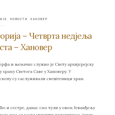
ИЈЕ
,
НОВОСТИ
,
ХАНОВЕР
орија – Четврта недјеља
ста – Хановер
фа и њемачке служио је Свету архијерејску
 у храму Светога Саве у Хановеру. У
скопу су саслуживали свештеници храм.
аћо и сестре, данас смо чули у овом Јеванђељу
у која нам се може учинити нелогичном, једну