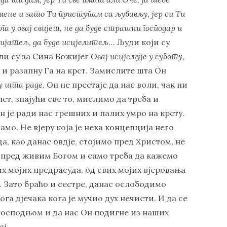
мене и зато Ти приступам са љубављу, јер си Ти
га у овај свијет, не да буде страшни господар и
 пријатељ, да буде исцјелитељ
… Људи који су
ли су за Сина Божијег
Овај исцјељује у суботу,
, и разапну Га на крст. Замислите шта Он
ју шта раде
. Он не престаје да нас воли, чак ни
пет, знајући све то, мислимо да треба и
 је ради нас грешних и палих умро на крсту.
мамо. Не вјеру која је нека концепција него
а, као данас овдје, стојимо пред Христом, не
 пред живим Богом и само треба да кажемо
их мојих предрасуда, од свих мојих вјеровања
а. Зато браћо и сестре, данас ослободимо
га дјечака кога је мучио дух нечисти. И да се
Господњом и да нас Он подигне из наших
ај.