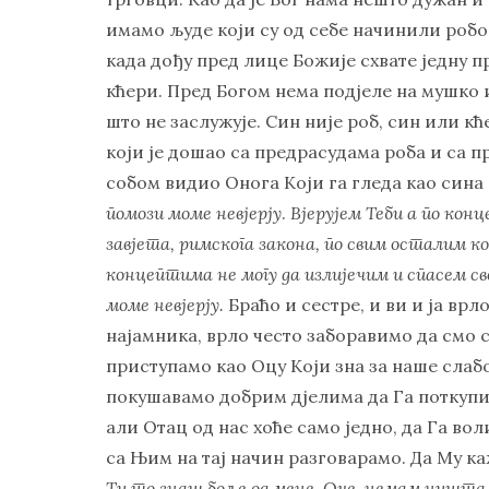
имамо људе који су од себе начинили робов
када дођу пред лице Божије схвате једну п
кћери. Пред Богом нема подјеле на мушко 
што не заслужује. Син није роб, син или кћ
који је дошао са предрасудама роба и са 
собом видио Онога Који га гледа као сина 
помози моме невјерју
.
Вјерујем Теби а по кон
завјета, римскога закона, по свим осталим к
концептима не могу да излијечим и спасем св
моме невјерју.
Браћо и сестре, и ви и ја врл
најамника, врло често заборавимо да смо 
приступамо као Оцу Који зна за наше слабо
покушавамо добрим дјелима да Га поткупим
али Отац од нас хоће само једно, да Га во
са Њим на тај начин разговарамо. Да Му 
Ти то знаш боље од мене, Оче, немам ништа д