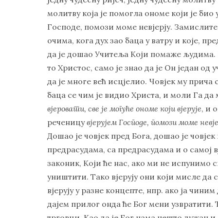
молитву која је помогла ономе који је био
Господе, помози моме невјерју. Замислите 
очима, кога дух зао баца у ватру и које, пр
да је дошао Учитеља Који помаже људима. Ни
то Христос, само је знао да је Он један од 
да је многе већ исцјелио. Човјек му прича 
баца се чим је видио Христа, и моли Га да
вјеровати, све је могуће ономе који вјерује
, и 
реченицу
вјерујем Господе, помози моме невј
Дошао је човјек пред Бога, дошао је човјек
предрасудама, са предрасудама и о самој вј
законик, Који ће нас, ако ми не испунимо с
уништити. Тако вјерују они који мисле да 
вјерују у разне концепте, нпр. ако ја чиним
дајем прилог онда ће Бог мени узвратити. 
трговци. Као да је Бог нама нешто дужан и