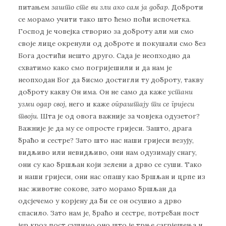
питањем
зашто сте ви зли ако сам ја добар
. Доброти
се морамо учити тако што ћемо поћи испочетка.
Господ је човејка створио за доброту али ми смо
своје лице окренули од доброте и покушали смо без
Бога достићи нешто друго. Сада је неопходно да
схватимо како смо погријешили и да нам је
неопходан Бог да бисмо достигли ту доброту, такву
доброту какву Он има. Он не само да каже
устани
узми одар свој,
него и каже
опраштају ти се гријеси
твоји.
Шта је од овога важније за човјека одузетог?
Важније је да му се опросте гријеси. Зашто, драга
браћо и сестре? Зато што нас наши гријеси везују,
видљиво или невидљиво, они нам одузимају снагу,
они су као бршљан који зелени а дрво се суши. Тако
и наши гријеси, они нас опашу као бршљан и црпе из
нас животне сокове, зато морамо бршљан да
одсјечемо у корјену да би се он осушио а дрво
спасило. Зато нам је, браћо и сестре, потребан пост
јер кроз пост сушимо оно што је трње сагрјешења и