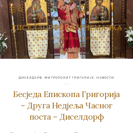
ДИСЕЛДОРФСКА И НЕМАЧКА
СРПСКА ПРАВОСЛАВНА ЕПАРХИЈА
ДИСЕЛДОРФ
,
МИТРОПОЛИТ ГРИГОРИЈЕ
,
НОВОСТИ
Бесједа Епископа Григорија
– Друга Недјеља Часног
поста – Диселдорф