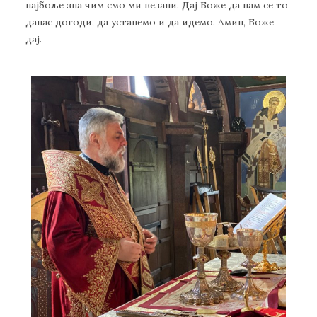
најбоље зна чим смо ми везани. Дај Боже да нам се то
данас догоди, да устанемо и да идемо. Амин, Боже
дај.