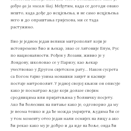
добро да ја нисам тај
. Међутим, када се догоди овако
нешто, када дође до исцјељења, и не само исцјељења
него и до опраштања гријехова, ми се тада
растужимо.
Био је једном један велики митрополит који је
истовремено био и љекар, звао се Антоније Блум, Рус
по националности. Рођен у Лозани, живио је у
Лондону, школовао се у Паризу, као љекар
учествовао у Другом свјетском рату… Након сусрета
са Богом тајно узима монашки завјет и касније
постаје митрополит. У једној својој књизи он описује
како је посматрао људе који долазе својим
сродницима или пријатељима у болничку посјету.
Ако би болесник на питање како је, одговорио да му
је веома тешко и да ће можда умријети, људима би се
у том моменту отео један мали осмијех на лицу а ако
би рекао како му је добро и да иде на боље, онда би