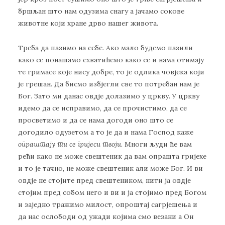
бршљан што нам одузима снагу а јачамо сокове
животне који хране дрво нашег живота.
Треба да пазимо на себе. Ако мало будемо пазили
како се понашамо схватићемо како се и нама отимају
те гримасе које нису добре, то је одлика човјека који
је грешан. Да бисмо избјегли све то потребан нам је
Бог. Зато ми данас овдје долазимо у цркву. У цркву
идемо да се исправимо, да се прочистимо, да се
просветимо и да се нама догоди оно што се
догодило одузетом а то је да и нама Господ каже
опраштају ти се гријеси твоји.
Многи људи ће вам
рећи како не може свештеник да вам опрашта гријехе
и то је тачно, не може свештеник али може Бог. И ви
овдје не стојите пред свештеником, нити ја овдје
стојим пред собом него и ви и ја стојимо пред Богом
и заједно тражимо милост, опроштај сагрјешења и
да нас ослободи од ужади којима смо везани а Он