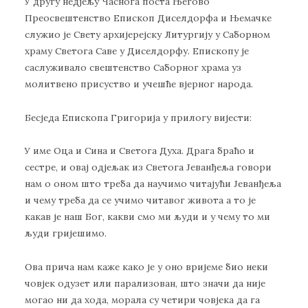
У другу недјељу Часнога поста Његово
Преосвештенство Епископ Диселдорфа и Њемачке
служио је Свету архијерејску Литургију у Саборном
храму Светога Саве у Диселдорфу. Епископу је
саслуживало свештенство Саборног храма уз
молитвено присуство и учешће вјерног народа.
Бесједа Епископа Григорија у прилогу вијести:
У име Оца и Сина и Светога Духа. Драга браћо и
сестре, и овај одјељак из Светога Јеванђеља говори
нам о оном што треба да научимо читајући Јеванђеља
и чему треба да се учимо читавог живота а то је
какав је наш Бог, какви смо ми људи и у чему то ми
људи гријешимо.
Ова прича нам каже како је у оно вријеме био неки
човјек одузет или парализован, што значи да није
могао ни да хода, морала су четири човјека да га