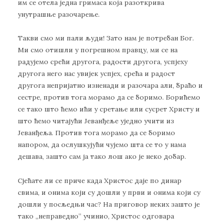
им се отела једна гримаса која разоткрива
унутрашње разочарење.
Такви смо ми пали људи! Зато нам је потребан Бог.
Ми смо отишли у погрешном правцу, ми се на
радујемо срећи другога, радости другога, успјеху
другога него нас увијек успјех, срећа и радост
другога непријатно изненади и разочара али, браћо и
сестре, против тога морамо да се боримо. Борићемо
се тако што ћемо ићи у сретање или сусрет Христу и
што ћемо читајући Јеванђеље уједно учити из
Јеванђеља. Против тога морамо да се боримо
напором, да ослушкујући чујемо шта се то у нама
дешава, зашто сам ја тако лош ако је неко добар.
Сјећате ли се приче када Христос даје по динар
свима, и онима који су дошли у први и онима који су
дошли у посљедњи час? На приговор неких зашто је
тако ,,неправедно” учинио, Христос одговара