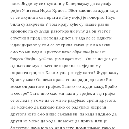
носе. Људи су се окупили у Капернауму да слушају
ријеч Учитеља Исуса Христа. Због мноштва људи који
су се окупили сва врата куће у којој је говорио Исус
била су закрчена. У том крају куће су имале равне
кровове па су људи разоткрили кућу да би узетог
спустили пред Господа Христа. Тада ће се одвити
један дијалог у ком се открива какав је он а какви
смо то ми људи. Христос каже
опраштају ти се
гријеси твоји… устани узми одар свој…
Он га исцјељује
од његове муке, његове парализе а уједно му
опрашта гријехе. Како људи реагују на то? Људи кажу
Христу како Он нема права то да ради јер само Бог
може опраштати гријехе. Зашто то људи кажу, браћо
и сестре? Зато што смо ми пали у гријех а тај гријех
се огледа у томе да се ми не радујемо срећи другога.
Не можемо да кажемо како се радујемо несрећи
другога него смо више сажаљиви, па када видимо да
други не може да хода, не може да прича, или је
болестан, нама је жао, али често помишљамо како је