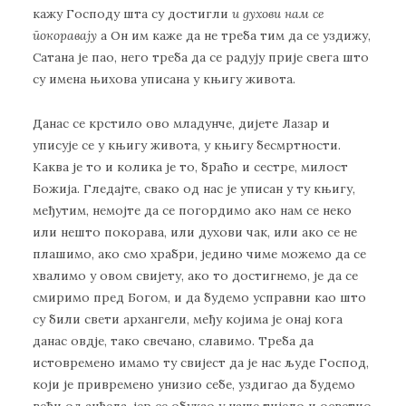
кажу Господу шта су достигли
и духови нам се
покоравају
а Он им каже да не треба тим да се уздижу,
Сатана је пао, него треба да се радују прије свега што
су имена њихова уписана у књигу живота.
Данас се крстило ово младунче, дијете Лазар и
уписује се у књигу живота, у књигу бесмртности.
Каква је то и колика је то, браћо и сестре, милост
Божија. Гледајте, свако од нас је уписан у ту књигу,
међутим, немојте да се погордимо ако нам се неко
или нешто покорава, или духови чак, или ако се не
плашимо, ако смо храбри, једино чиме можемо да се
хвалимо у овом свијету, ако то достигнемо, је да се
смиримо пред Богом, и да будемо усправни као што
су били свети архангели, међу којима је онај кога
данас овдје, тако свечано, славимо. Треба да
истовремено имамо ту свијест да је нас људе Господ,
који је привремено унизио себе, уздигао да будемо