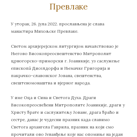
Превлаке
У уторак, 26. јула 2022. прослављена је слава
манастира Михољске Превлаке.
Светом архијерејском литургијом началствовао је
Његово Високопреосвештенство Митрополит
црногорско-приморски г. Јоаникије, уз саслужење
епископâ Диселдорфа и Њемачке Григорија и
пакрачко-славонског Јована, свештенства,
свештеномонаштва и вјерног народа.
У име Оца и Сина и Светога Духa. Драги
Високопреосвећени Митрополите Јоаникије, драги у
Христу брате и саслужитељу Јоване, драга браћо и
сестре, данас је чудесни празник када славимо
Светога архангела Гаврила, празник на који смо
прочитали ово Јеванђеље које нас опомиње на један