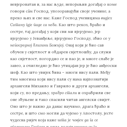
невјероватан и, за нас људе, непојмљив догађај о коме
говори сâм Господ, упозоравајући своје ученике, а
преко њих и све нас. Каже Господ ученицима
видјех
Сатану гдје паде са неба
. Као што рекох, браћо и
сестре, тај догађај у који сви ми вјерујемо, јер
вјерујемо у Јеванђеље, вјерујемо Господу, збио се у
непосредној близини Божијој.
Онај који је био сав
обучен у свјетлост и обдарен свјетлошћу, да служи
као свјетлост, погордио се и пао је, и многе слабе је
завео, а очигледно је био утицајан јер је био анђеоски
шеф. Као што увијек бива – многи нису пали. Међу
тим многима који нису пали су нама најпознатији
архангели Михаило и Гаврило и други архангели,
који су, по предању,
храбро стали
и охрабрили све
оне збуњене и тако спасили читав ангелски свијет.
Оно што је важно да данас научимо, драга браћо и
сестре, и што смо могли да чујемо у Апостолу, јесте
чудесна ријеч која каже
шта је човјек да га се
опомињеш Господе
и онда додаје
учинио си га