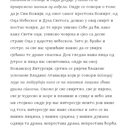
привремено мањим од анђела
. Овдје се говори о томе
да је Син Божији, од оног самог престола Божијег, од
Оца Небеског и Духа Светога, дошао у овај свијет и
постао човјек, до те мјере унизио Себе да би, како
кажу Свети оци, узвисио човјека и сјео са десне
стране Оца у царству небеском. Зато је, браћо и
сестре, за све нас хришћане важно да се увијек
сјећамо те драме спасења. Док гледам ваша лица од
јутрос и лица нас свештеника, овдје на овој
Божанској Литургији, сјетим се ријечи блажене
успомене Владике Атанасија који је говори
погледај
људе на литургији како се на њиховим лицима збива
драма спасења
. Около је све свијетло, све је лијепо,
све је чудесно и море и планине и сунце и небо али
ми стојимо овдје јер нас интересује нешто још више
од тога, интересује нас наше спасење и зато се на
нашим лицима, у нашим срцима, у нашим душама
одвија та драма, непрестана драма, непрестана борба,