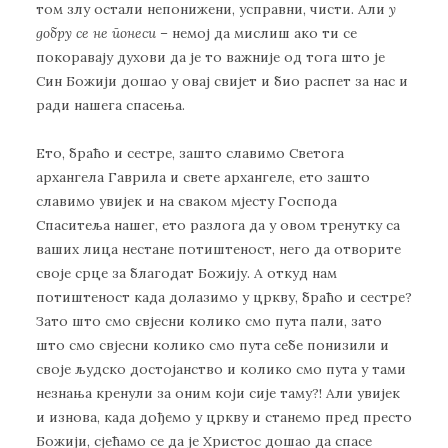
том злу остали непонижени, усправни, чисти. Али
у
добру се не понеси
– немој да мислиш ако ти се
покоравају духови да је то важније од тога што је
Син Божији дошао у овај свијет и био распет за нас и
ради нашега спасења.
Ето, браћо и сестре, зашто славимо Светога
архангела Гаврила и свете архангеле, ето зашто
славимо увијек и на сваком мјесту Господа
Спаситеља нашег, ето разлога да у овом тренутку са
ваших лица нестане потиштеност, него да отворите
своје срце за благодат Божију. А откуд нам
потиштеност када долазимо у цркву, браћо и сестре?
Зато што смо свјесни колико смо пута пали, зато
што смо свјесни колико смо пута себе понизили и
своје људско достојанство и колико смо пута у тами
незнања кренули за оним који сије таму?! Али увијек
и изнова, када дођемо у цркву и станемо пред престо
Божији, сјећамо се да је Христос дошао да спасе