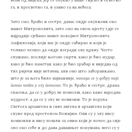
већи од анђела, јер се обукао у наше тијело и осветио
га, и просветио га, и узнио га на небеса.
Зато смо, браћо и сестре, данас овдје окупљени око
нашег Митрополита, зато смо на овом мјесту гдје се
најрадије сјећамо нашег покојног Митрополита
Амфилохија, који нас је овдје сабирао и који је
толико чезнуо да овдје изгради ову цркву. Често
слушамо, послије његове смрти, како је био мудар,
како је био паметан, како је био храбар и ниједна од
тих ријечи није нетачна, али оно што заборављамо,
што је за њега било најважније,
никада се у добру није
понио нити у злу понизио
. То је, браћо и сестре, драма
спасења, да се у добру не понесеш, како каже народна
мудрост, а да се у злу не понизиш. То је порука
Светога архангела и свих ангела и архангела који
служе пред престолом Божијим. Они су у злу нису
понизили и нису пошли за оним који је почео да сије
зло око себе и до дана данашњег покушава, него су у