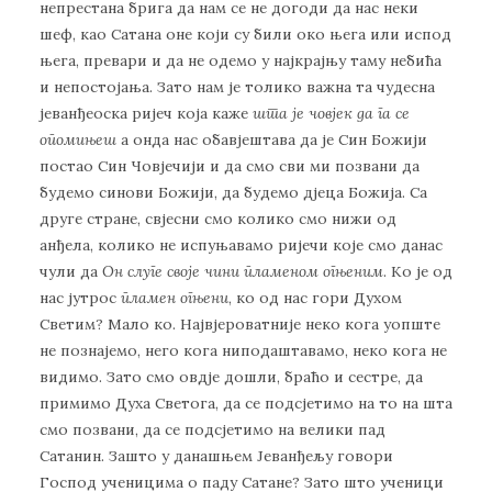
непрестана брига да нам се не догоди да нас неки
шеф, као Сатана оне који су били око њега или испод
њега, превари и да не одемо у најкрајњу таму небића
и непостојања. Зато нам је толико важна та чудесна
јеванђеоска ријеч која каже
шта је човјек да га се
опомињеш
а онда нас обавјештава да је Син Божији
постао Син Човјечији и да смо сви ми позвани да
будемо синови Божији, да будемо дјеца Божија. Са
друге стране, свјесни смо колико смо нижи од
анђела, колико не испуњавамо ријечи које смо данас
чули да
Он слуге своје чини пламеном огњеним
. Ко је од
нас јутрос
пламен огњени
, ко од нас гори Духом
Светим? Мало ко. Највјероватније неко кога уопште
не познајемо, него кога ниподаштавамо, неко кога не
видимо. Зато смо овдје дошли, браћо и сестре, да
примимо Духа Светога, да се подсјетимо на то на шта
смо позвани, да се подсјетимо на велики пад
Сатанин. Зашто у данашњем Јеванђељу говори
Господ ученицима о паду Сатане? Зато што ученици