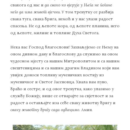
свакога од нас и
да свако ко вјерује у Њега не погине
него да има живот вјечни
. У том тренутку се разбија
свака туга, свака брига, немоћ и у нас улази радост
спасења. Не од љепоте мора, од љепоте планина, него
од љепоте, милине и топлине Духа Светога.
Нека вас Господ благослови! Захваљујемо се Њему на
овом дивном дану и благослову да служимо на овом
чудесном мјесту са нашим Митрополитом и са нашим
свештеницима и са нашим драгим Владиком који нам
увијек доноси топлину мученичких костију из
мученичког и Светог Јасеновца. Хвала вам пуно,
браћо и сестре, и од овог тренутка, како улазимо у
службу Божију, више се отварајте за свјетлост и за
радост а остављајте иза себе сваку животну бригу и
сваку животну бригу сада одбацимо
. Амин.