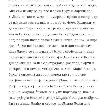
слуша, ви везите огртач од љубави и десиће се чудо.
Био сам немирно дијете и захваљујући мајчинској
љубави нашао сам мир и смирење. Браћо и сестре, да
се научимо томе данас и да повјерујемо. Замислите,
данас ми стојимо у овом храму, стојим на молитви
мислећи како је некада давно Богородица ставила
свој покров изнад главе људи и штитила их. То није
само било некада него се дешава и дан данас, само
када бисмо се спустили дубоко у своје срце и када
бисмо промислили о Божијој љубави шта је Бог све
досад учинио за нас од страдања, распећа, смрти и
васкрсења и шта ће тек да учини. Она, Мајка Божија,
била је спремна да стоји поред крста и да све
вријеме везе и шије покров љубави за сваког човјека.
То је било, то јесте и то ће бити. Зато Господ каже
Марта, Марта, бринеш се и узнемираваш за много а
само је једно потребно док је Марија бољи дио изабрала
.
Ви сте данас, браћо и сестре, изабрали бољи дио.