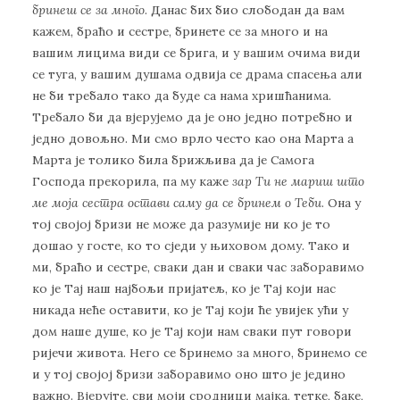
бринеш се за много
. Данас бих био слободан да вам
кажем, браћо и сестре, бринете се за много и на
вашим лицима види се брига, и у вашим очима види
се туга, у вашим душама одвија се драма спасења али
не би требало тако да буде са нама хришћанима.
Требало би да вјерујемо да је оно једно потребно и
једно довољно. Ми смо врло често као она Марта а
Марта је толико била брижљива да је Самога
Господа прекорила, па му каже
зар Ти не мариш што
ме моја сестра остави саму да се бринем о Теби
. Она у
тој својој бризи не може да разумије ни ко је то
дошао у госте, ко то сједи у њиховом дому. Тако и
ми, браћо и сестре, сваки дан и сваки час заборавимо
ко је Тај наш најбољи пријатељ, ко је Тај који нас
никада неће оставити, ко је Тај који ће увијек ући у
дом наше душе, ко је Тај који нам сваки пут говори
ријечи живота. Него се бринемо за много, бринемо се
и у тој својој бризи заборавимо оно што је једино
важно. Вјерујте, сви моји сродници мајка, тетке, баке,