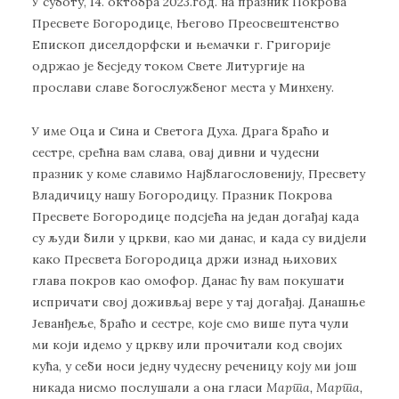
У суботу, 14. октобра 2023.год. на празник Покрова
Пресвете Богородице, Његово Преосвештенство
Епископ диселдорфски и њемачки г. Григорије
одржао је бесједу током Свете Литургије на
прослави славе богослужбеног места у Минхену.
У име Оца и Сина и Светога Духа. Драга браћо и
сестре, срећна вам слава, овај дивни и чудесни
празник у коме славимо Најблагословенију, Пресвету
Владичицу нашу Богородицу. Празник Покрова
Пресвете Богородице подсјећа на један догађај када
су људи били у цркви, као ми данас, и када су видјели
како Пресвета Богородица држи изнад њихових
глава покров као омофор. Данас ћу вам покушати
испричати свој доживљај вере у тај догађај. Данашње
Јеванђеље, браћо и сестре, које смо више пута чули
ми који идемо у цркву или прочитали код својих
кућа, у себи носи једну чудесну реченицу коју ми још
никада нисмо послушали а она гласи
Марта, Марта,