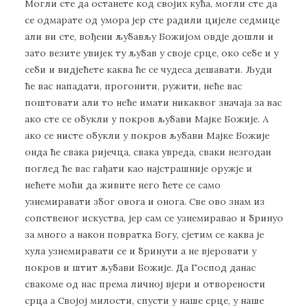
Могли сте да останете код својих кућа, могли сте да
се одмарате од умора јер сте радили цијеле седмице
али ви сте, вођени љубављу Божијом овдје дошли и
зато везите увијек ту љубав у своје срце, око себе и у
себи и видјећете каква ће се чудеса дешавати. Људи
ће вас нападати, прогонити, ружити, неће вас
поштовати али то неће имати никаквог значаја за вас
ако сте се обукли у покров љубави Мајке Божије. А
ако се нисте обукли у покров љубави Мајке Божије
онда ће свака ријечца, свака увреда, сваки незгодан
поглед ће вас гађати као најстрашније оружје и
нећете моћи да живите него ћете се само
узнемиравати због овога и онога. Све ово знам из
сопственог искуства, јер сам се узнемиравао и бринуо
за много а након повратка Богу, сјетим се каква је
хула узнемиравати се и бринути а не вјеровати у
покров и штит љубави Божије. Да Господ данас
свакоме од нас према личној вјери и отворености
срца а Својој милости, спусти у наше срце, у наше