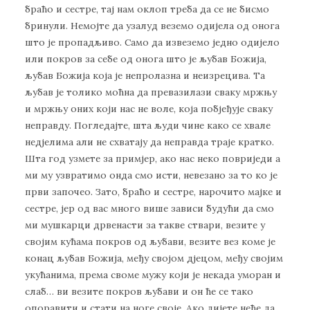
браћо и сестре, тај нам оклоп треба да се не бисмо
бринули. Немојте да узалуд веземо одијела од онога
што је пропадљиво. Само да извеземо једно одијело
или покров за себе од онога што је љубав Божија,
љубав Божија која је непролазна и неизрецива. Та
љубав је толико моћна да превазилази сваку мржњу
и мржњу оних који нас не воле, која побјеђује сваку
неправду. Погледајте, шта људи чине како се хвале
недјелима али не схватају да неправда траје кратко.
Шта год узмете за примјер, ако нас неко повриједи а
ми му узвратимо онда смо исти, невезано за то ко је
први започео. Зато, браћо и сестре, нарочито мајке и
сестре, јер од вас много више зависи будући да смо
ми мушкарци дрвенасти за такве ствари, везите у
својим кућама покров од љубави, везите вез коме је
конац љубав Божија, међу својом дјецом, међу својим
укућанима, према своме мужу који је некада уморан и
слаб… ви везите покров љубави и он ће се тако
опоравити и стати на ноге своје. Ако дијете неће да