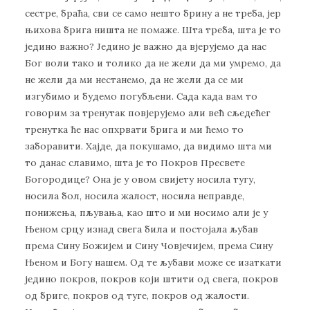
сестре, браћа, сви се само нешто брину а не треба, јер
њихова брига ништа не помаже. Шта треба, шта је то
једино важно? Једино је важно да вјерујемо да нас
Бог воли тако и толико да не жели да ми умремо, да
не жели да ми нестанемо, да не жели да се ми
изгубимо и будемо погубљени. Сада када вам то
говорим за тренутак повјерујемо али већ сљедећег
тренутка ће нас опхрвати брига и ми ћемо то
заборавити. Хајде, да покушамо, да видимо шта ми
то данас славимо, шта је то Покров Пресвете
Богородице? Она је у овом свијету носила тугу,
носила бол, носила жалост, носила неправде,
понижења, пљувања, као што и ми носимо али је у
Њеном срцу изнад свега била и постојала љубав
према Сину Божијем и Сину Човјечијем, према Сину
Њеном и Богу нашем. Од те љубави може се изаткати
једино покров, покров који штити од свега, покров
од бриге, покров од туге, покров од жалости.