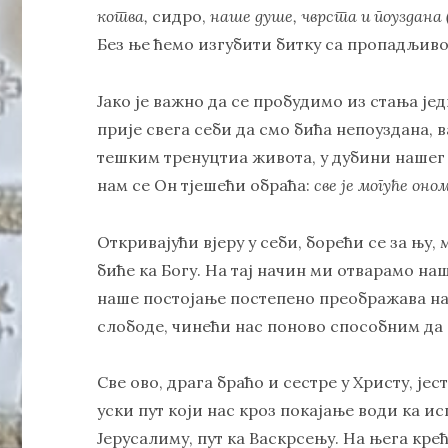
котва,
сидро,
наше душе, чврста и поуздана 
Без ње ћемо изгубити битку са пропадљивош
Јако је важно да се пробудимо из стања је
прије свега себи да смо бића непоуздана, в
тешким тренуцтиа живота, у дубини нашег 
нам се Он тјешећи обраћа:
све је могуће оном
Откривајући вјеру у себи, борећи се за њу
биће ка Богу. На тај начин ми отварамо наш
наше постојање постепено преображава на
слободе, чинећи нас поново способним да 
Све ово, драга браћо и сестре у Христу, јест
уски пут који нас кроз покајање води ка ис
Јерусалиму, пут ка Васкрсењу. На њега кре