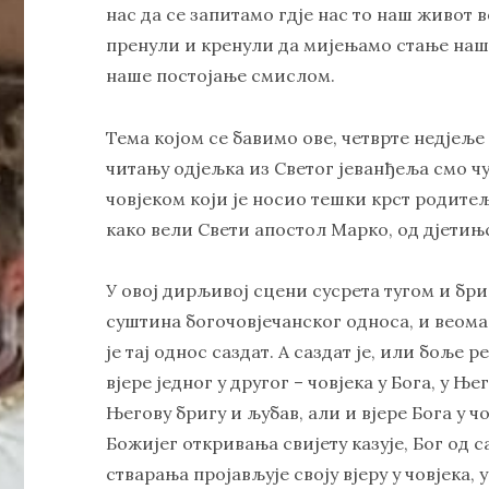
нас да се запитамо гдје нас то наш живот в
пренули и кренули да мијењамо стање наше
наше постојање смислом.
Тема којом се бавимо ове, четврте недјеље
читању одјељка из Светог јеванђеља смо ч
човјеком који је носио тешки крст родитељ
како вели Свети апостол Марко, од дјети
У овој дирљивој сцени сусрета тугом и бр
суштина богочовјечанског односа, и веома ј
је тај однос саздат. А саздат је, или боље р
вјере једног у другог – човјека у Бога, у Њ
Његову бригу и љубав, али и вјере Бога у ч
Божијег откривања свијету казује, Бог од 
стварања пројављује своју вјеру у човјека, 