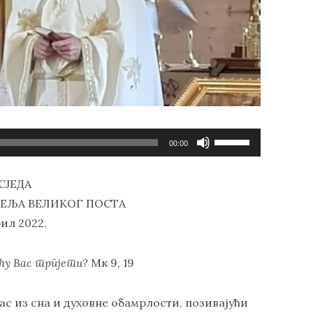
Користите
00:00
стрелице
горе/
СЈЕДА
доле
ЈЕЉА ВЕЛИКОГ ПОСТА
за
рил 2022.
повећавање
или
смањивање
е ћу Вас трпјети?
Мк 9, 19
гласности.
ас из сна и духовне обамрлости, позивајући