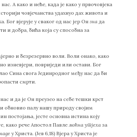
 нас. А како и неће, када је како у првочовјека
 историји човјечанства удахнуо дах живота и
а. Бог вјерује у сваког од нас јер Он
зна
да
ти и добра, бића која су способна за
змјерно и безрезервно воли. Воли онако, како
оно изневјери, повриједи или остави. Бог
слао Сина свога Јединродног међу нас да би
ропасти смрти.
нас и да је Он преузео на себе тешки крст
и обновио палу нашу природу својим
ин постојања, јесте основна истина коју
те, како рече Апостол Павле
моћна утјеха
за
 наде
у Христа. (Јев 6,18) Вјера у Христа је