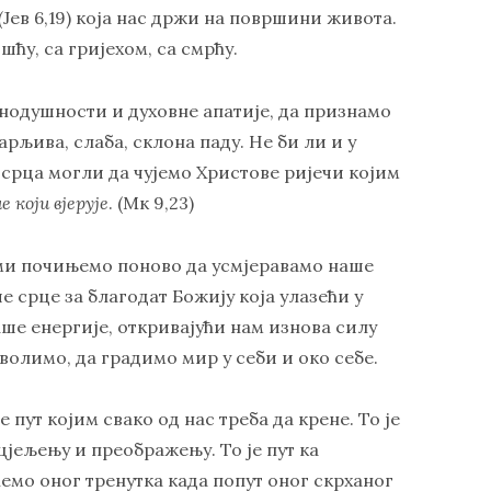
(
Јев 6,19) која нас држи на површини живота.
ћу, са гријехом, са смрћу.
днодушности и духовне апатије, да признамо
арљива, слаба, склона паду. Не би ли и у
срца могли да чујемо Христове ријечи којим
е који вјерује
. (Мк 9,23)
, ми почињемо поново да усмјеравамо наше
е срце за благодат Божију која улазећи у
ше енергије, откривајући нам изнова силу
волимо, да градимо мир у себи и око себе.
е пут којим свако од нас треба да крене. То је
цјељењу и преображењу. То је пут ка
ћемо оног тренутка када попут оног скрханог