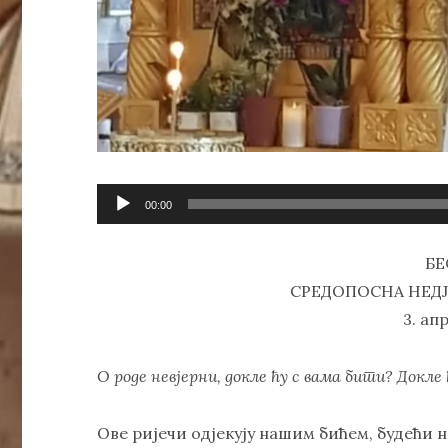
Прегледач
00:00
звучних
записа
БЕ
СРЕДОПОСНА НЕД
3. ап
О роде невјерни, докле ћу с вама бити? Докл
Ове ријечи одјекују нашим бићем, будећи н