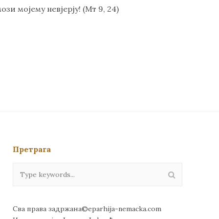
зи мојему невјерју! (Мт 9, 24)
Претрага
Сва права задржана©eparhija-nemacka.com