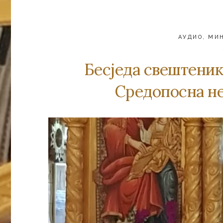
АУДИО
,
МИ
Бeсjeдa свeштeник
Срeдoпoснa н