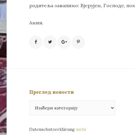
родитеља завапимо: Вјерујем, Господе, помо
Амин.
Преглед новости
Преглед
новости
Datenschutzerklärung
mehr