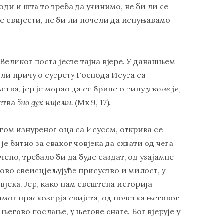
оди и шта то треба да учинимо, не би ли се
 свијести, не би ли почели да испуњавамо
 Великог поста јесте тајна вјере. У данашњем
ули причу о сусрету Господа Исуса са
ства, јер је морао да се брине о сину
у коме је
,
њства
био дух нијеми
. (Мк 9, 17).
игом изнуреног оца са Исусом, открива се
е битно за сваког човјека да схвати од чега
ечено, требало би да буде саздат, од узајамне
егово свеисцјељујуће присуство и милост, у
овјека. Јер, како нам свештена историја
самог праскозорја свијета, од почетка његовог
у његово послање, у његове снаге. Бог вјерује у