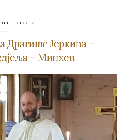
НХЕН
,
НОВОСТИ
a Дрaгишe Jeркићa –
eдjeљa – Mинхeн