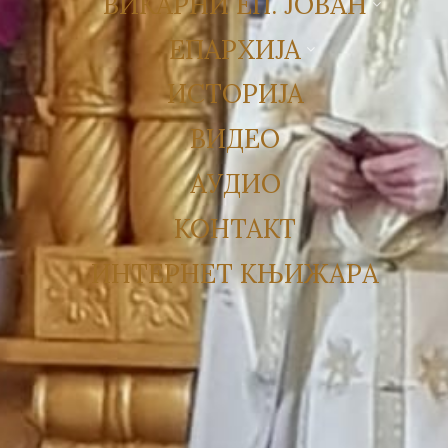
ВИКАРНИ ЕП. ЈОВАН
ЕПАРХИЈА
ИСТОРИЈА
ВИДЕО
АУДИО
КОНТАКТ
ИНТЕРНЕТ КЊИЖАРА