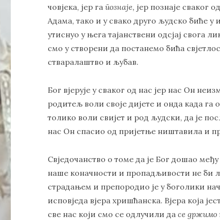
човјека, јер га
познаје,
јер познаје сваког од
Адама, тако и у свако друго људско биће у
утиснуо у њега тајанствени одсјај свога лик
смо у створени да постанемо бића свјетлос
стваралаштво и љубав.
Бог вјерује у сваког од нас јер нас Он неи
родитељ воли своје дијете и онда када га 
толико воли свијет и род људски, да је по
нас Он спасио од пријетње ништавила и п
Свједочанство о томе да је Бог дошао међу 
наше коначности и пропадљивости не би л
страдањем и препородио је у боголики нач
исповједа вјера хришћанска. Вјера која јес
све нас који смо се одлучили да
се држимо