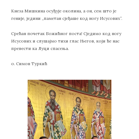
Кнеза Мишкина осуђује околина, а он, сем што је
геније, једини ,,паметан сјеђаше код ногу Исусових”.
Срећан почетак Божићног поста! Сједимо код ногу
Исусових и слушајмо тихи глас Његов, који ће нас
превести ка Луци спасења.
о. Симон Туркић