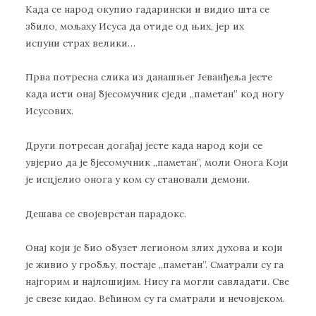
Када се народ окупио гадарински и видио шта се
збило, мољаху Исуса да отиде од њих, јер их
испуни страх велики…
Прва потресна слика из данашњег Јеванђеља јесте
када исти онај бјесомучник сједи ,,паметан” код ногу
Исусових.
Други потресан догађај јесте када народ који се
увјерио да је бјесомучник ,,паметан”, моли Онога Који
је исцјелио онога у ком су становали демони.
Дешава се својеврстан парадокс.
Онај који је био обузет легионом злих духова и који
је живио у гробљу, постаје ,,паметан”. Сматрали су га
најгорим и најлошијим. Нису га могли савладати. Све
је свезе кидао. Већином су га сматрали и нечовјеком.