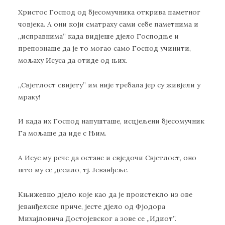
Христос Господ од бјесомучника открива паметног
човјека. А они који сматраху сами себе паметнима и
,,исправнима” када видјеше дјело Господње и
препознаше да је то могао само Господ учинити,
мољаху Исуса да отиде од њих.
,,Свјетлост свијету” им није требала јер су живјели у
мраку!
И када их Господ напушташе, исцјељени бјесомучник
Га мољаше да иде с Њим.
А Исус му рече да остане и свједочи Свјетлост, оно
што му се десило, тј. Јеванђеље.
Књижевно дјело које као да је проистекло из ове
јеванђелске приче, јесте дјело од Фјодора
Михајловича Достојевског а зове се ,,Идиот”.