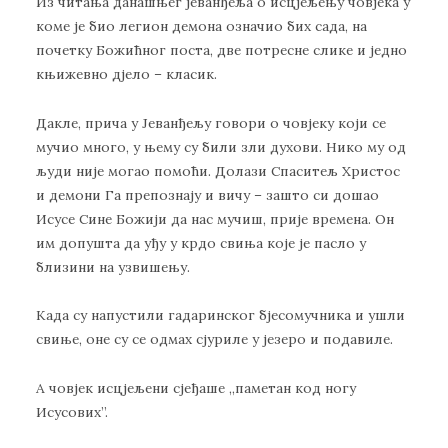
Из читања данашњег јеванђеља о исцјељењу човјека у
коме је био легион демона означио бих сада, на
почетку Божићног поста, две потресне слике и једно
књижевно дјело – класик.
Дакле, прича у Јеванђељу говори о човјеку који се
мучио много, у њему су били зли духови. Нико му од
људи није могао помоћи. Долази Спаситељ Христос
и демони Га препознају и вичу – зашто си дошао
Исусе Сине Божији да нас мучиш, прије времена. Он
им допушта да уђу у крдо свиња које је пасло у
близини на узвишењу.
Када су напустили гадаринског бјесомучника и ушли
свиње, оне су се одмах сјуриле у језеро и подавиле.
А човјек исцјељени сјеђаше ,,паметан код ногу
Исусових”.