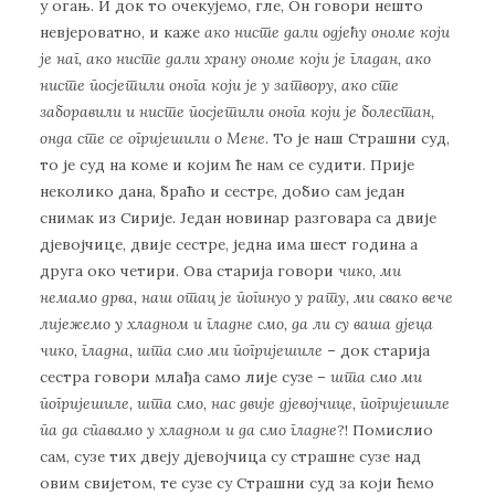
у огањ. И док то очекујемо, гле, Он говори нешто
невјероватно, и каже
ако нисте дали одјећу ономе који
је наг, ако нисте дали храну ономе који је гладан, ако
нисте посјетили онога који је у затвору, ако сте
заборавили и нисте посјетили онога који је болестан,
онда сте се огријешили о Мене
. То је наш Страшни суд,
то је суд на коме и којим ће нам се судити. Прије
неколико дана, браћо и сестре, добио сам један
снимак из Сирије. Један новинар разговара са двије
дјевојчице, двије сестре, једна има шест година а
друга око четири. Ова старија говори
чико, ми
немамо дрва, наш отац је погинуо у рату, ми свако вече
лијежемо у хладном и гладне смо, да ли су ваша дјеца
чико, гладна, шта смо ми погријешиле
– док старија
сестра говори млађа само лије сузе –
шта смо ми
погријешиле, шта смо, нас двије дјевојчице, погријешиле
па да спавамо у хладном и да смо гладне
?! Помислио
сам, сузе тих двеју дјевојчица су страшне сузе над
овим свијетом, те сузе су Страшни суд за који ћемо