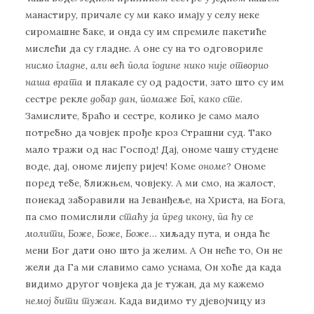
манастиру, причале су ми како имају у селу неке
сиромашне баке, и онда су им спремиле пакетиће
мислећи да су гладне. А оне су на то одговориле
нисмо гладне, али већ пола године нико није отворио
наша врата
и плакале су од радости, зато што су им
сестре рекле
добар дан, помаже Бог, како сте
.
Замислите, браћо и сестре, колико је само мало
потребно да човјек прође кроз Страшни суд. Тако
мало тражи од нас Господ! Дај, ономе чашу студене
воде, дај, ономе лијепу ријеч! Коме
ономе
? Ономе
поред тебе, ближњем, човјеку. А ми смо, на жалост,
понекад заборавили на Јеванђеље, на Христа, на Бога,
па смо помислили
стаћу ја пред икону, па ћу се
молити, Боже, Боже, Боже
… хиљаду пута, и онда ће
мени Бог дати оно што ја желим. А Он неће то, Он не
жели да Га ми славимо само уснама, Он хоће да када
видимо другог човјека да је тужан, да му кажемо
немој бити тужан
. Када видимо ту дјевојчицу из