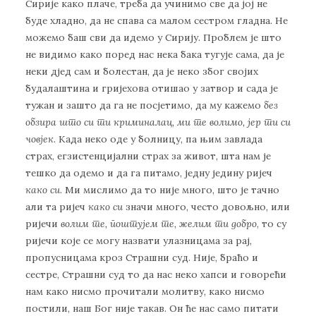
Сирије како плаче, треба да учинимо све да јој не
буде хладно, да не спава са малом сестром гладна. Не
можемо баш сви да идемо у Сирију. Проблем је што
не видимо како поред нас нека бака тугује сама, да је
неки дјед сам и болестан, да је неко због својих
будалаштина и гријехова отишао у затвор и сада је
тужан и зашто да га не посјетимо, да му кажемо
без
обзира што си ти криминалац, ми те волимо, јер ти си
човјек
. Када неко оде у болницу, па њим завлада
страх, егзистенцијални страх за живот, шта нам је
тешко да одемо и да га питамо, једну једину ријеч
како си
. Ми мислимо да то није много, што је тачно
али та ријеч
како си
значи много, често довољно, или
ријечи
волим те, поштујем те, желим ти добро
, то су
ријечи које се могу назвати улазницама за рај,
пропусницама кроз Страшни суд. Није, браћо и
сестре, Страшни суд то да нас неко хапси и говорећи
нам како нисмо прочитали молитву, како нисмо
постили, наш Бог није такав. Он ће нас само питати