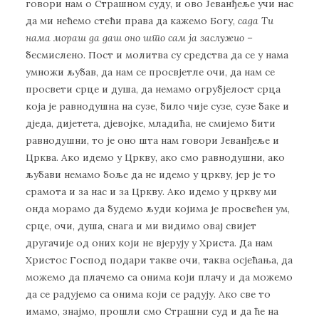
говори нам о Страшном суду, и ово Јеванђеље учи нас
да ми нећемо стећи права да кажемо Богу,
сада Ти
нама мораш да даш оно што сам ја заслужио
–
бесмислено. Пост и молитва су средства да се у нама
умножи љубав, да нам се просвјетле очи, да нам се
просвети срце и душа, да немамо огрубјелост срца
која је равнодушна на сузе, било чије сузе, сузе баке и
дједа, дијетета, дјевојке, младића, не смијемо бити
равнодушни, то је оно шта нам говори Јеванђеље и
Црква. Ако идемо у Цркву, ако смо равнодушни, ако
љубави немамо боље да не идемо у цркву, јер је то
срамота и за нас и за Цркву. Ако идемо у цркву ми
онда морамо да будемо људи којима је просвећен ум,
срце, очи, душа, снага и ми видимо овај свијет
другачије од оних који не вјерују у Христа. Да нам
Христос Господ подари такве очи, таква осјећања, да
можемо да плачемо са онима који плачу и да можемо
да се радујемо са онима који се радују. Ако све то
имамо, знајмо, прошли смо Страшни суд и да ће на