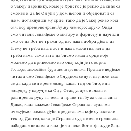
о Закеју царинику, коме је Христос је рекао да сиђе са
смокве и да ће Он ући у дом његов и обједовати са
њим, дотакнувши му срце, тако да је Закеј рекао
кога
сам код преварио вратићу му четвороструко.
Онда
смо читали Јеванђеље о митару и фарисеју и научили
смо се да Бог не тражи од нас наша добра дјела, да
Њему не треба наш пост и наша молитва, него да
треба нама, само зато да бисмо имали срце које
можемо да принесемо као онај који је говорио
Господе, милостив буди мени грешном
. Прошле недјеље
читали смо Јеванђеље о блудном сину и научили смо
се да када син крене
назад
, какав год он био, или
напријед
у наручје ка Оцу, Отац увијек излази и
раширених руку га чека, и прави гозбу за свога сина.
Данас, када кажемо Јеванђеље Страшног суда, ми
очекујемо, захваљујући представама које су настале
тек од Дантеа, како је Страшни суд печење грешника,
набадање вилама и како је то неки бог који људе баца