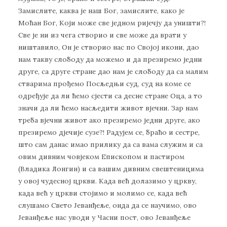
Замислите, каква је наш Бог, замислите, како је
Моћан Бог, Који може све једном ријечју да уништи?!
Све је ни из чега створио и све може да врати у
ништавило, Он је створио нас по Својој икони, дао
нам такву слободу да можемо и да презиремо једни
друге, са друге стране дао нам је слободу да са малим
стварима прођемо Посљедњи суд, суд на коме се
одређује да ли ћемо сјести са десне стране Оца, а то
значи да ли ћемо насљедити живот вјечни. Зар нам
треба вјечни живот ако презиремо једни друге, ако
презиремо дјечије сузе?! Радујем се, браћо и сестре,
што сам данас имао прилику да са вама служим и са
овим дивним човјеком Епископом и пастиром
(Владика Лонгин) и са вашим дивним свештеницима
у овој чудесној цркви. Када већ долазимо у цркву,
када већ у цркви стојимо и молимо се, када већ
слушамо Свето Јеванђеље, онда да се научимо, ово
Јеванђеље нас уводи у Часни пост, ово Јеванђеље