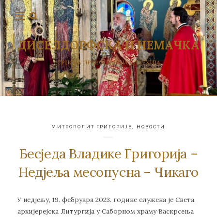
ДИСЕЛДОРФСКА И НЕМАЧКА
СРПСКА ПРАВОСЛАВНА ЕПАРХИЈА
МИТРОПОЛИТ ГРИГОРИЈЕ
,
НОВОСТИ
Бесједа Владике Григорија –
Недјеља месопусна – Чикаго
У недјељу, 19. фебруара 2023. године служена је Света
архијерејска Литургија у Саборном храму Васкрсења