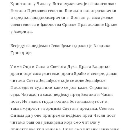
Христовог у Чикагу. Богослужењем је началствовао
Његово Преосвештенство Епископ новограчанички
и средњозападноамерички г. Лонгин уз саслужење
свештенства и ђаконства Српске Православне Цркве
у Америци.
Бесједу на недјељно Јеванђеље одржао је Владика
Григорије:
У име Оца и Сина и Светога Духа. Драги Владико,
драги оци саслужитељи, драга браћо и сестре, данас
читамо Свето Јеванђеље које се зове Јеванђеље
Посљедњег суда или како се још каже, Страшног
суда. Читамо га само недјељу пред Велики и Часни
пост. Не знам откуда толика богонадахнутост и
таква мудрост творцима Светога предања, Светим
Оцима да у ове припремне недјеље пред Часни пост
читамо баш ова јеванђеља која смо читали у
пријетходне три недјеље. Прво смо читали Јеванђеље