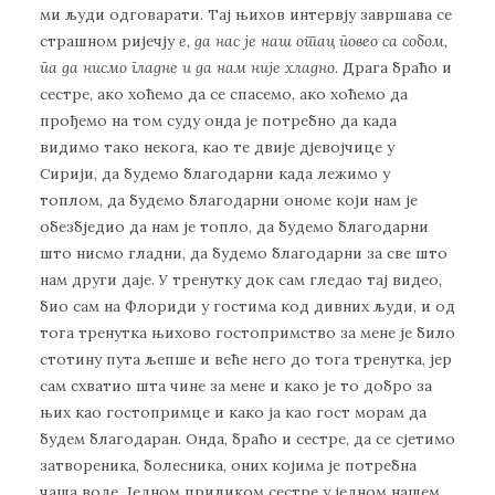
ми људи одговарати. Тај њихов интервју завршава се
страшном ријечју
е, да нас је наш отац повео са собом,
па да нисмо гладне и да нам није хладно
. Драга браћо и
сестре, ако хоћемо да се спасемо, ако хоћемо да
прођемо на том суду онда је потребно да када
видимо тако некога, као те двије дјевојчице у
Сирији, да будемо благодарни када лежимо у
топлом, да будемо благодарни ономе који нам је
обезбједио да нам је топло, да будемо благодарни
што нисмо гладни, да будемо благодарни за све што
нам други даје. У тренутку док сам гледао тај видео,
био сам на Флориди у гостима код дивних људи, и од
тога тренутка њихово гостопримство за мене је било
стотину пута љепше и веће него до тога тренутка, јер
сам схватио шта чине за мене и како је то добро за
њих као гостопримце и како ја као гост морам да
будем благодаран. Онда, браћо и сестре, да се сјетимо
затвореника, болесника, оних којима је потребна
чаша воде. Једном приликом сестре у једном нашем