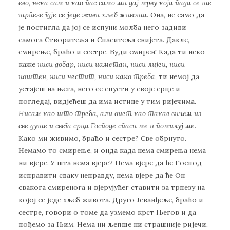
ево, нека сам и као пас само ми дај мрву која пада се те
трпезе гдје се једе живи хљеб живота
. Она, не само да
је постигла да јој се испуни молба него задиви
самога Створитеља и Спаситеља свијета. Дакле,
смирење, браћо и сестре. Буди смирен! Када ти неко
каже
ниси добар, ниси паметан, ниси лијеп, ниси
поштен, ниси честит, ниси како треба
, ти немој да
устајеш на њега, него се спусти у своје срце и
погледај, видјећеш да има истине у тим ријечима.
Нисам као што треба, али опет као такав вичем из
све душе и свега срца Господе спаси ме и помилуј ме
.
Како ми живимо, браћо и сестре? Све обрнуто.
Немамо то смирење, и онда када нема смирења нема
ни вјере. У шта нема вјере? Нема вјере да ће Господ
исправити сваку неправду, нема вјере да ће Он
свакога смиренога и вјерујућег ставити за трпезу на
којој се једе хљеб живота. Друго Јеванђеље, браћо и
сестре, говори о томе да узмемо крст Његов и да
пођемо за Њим. Нема ни љепше ни страшније ријечи,