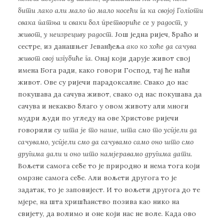
бити лако али мало по мало носећи га ка својој Голготи
свака патња и сваки бол претвориће се у радост, у
живот, у неизрециву радост
. Још једна ријеч, браћо и
сестре, из данашњег Јеванђеља
ако ко хоће да сачува
живот свој изгубиће га
. Онај који дарује живот свој
имена Бога ради, како говори Господ, тај ће наћи
живот. Ове су ријечи парадоксалне. Свако до нас
покушава да сачува живот, свако од нас покушава да
сачува и некакво благо у овом животу али многи
мудри људи по угледу на ове Христове ријечи
говорили
су шта је то наше, шта смо то успјели да
сачувамо
,
успјели смо да сачувамо само оно што смо
другима дали и оно што намјеравамо другима дати
.
Вољети самога себе то је природно и нема тога који
омрзне самога себе. Али вољети другога то је
задатак, то је заповијест. И то вољети другога до те
мјере, на шта хришћанство позива као нико на
свијету, да волимо и оне који нас не воле. Када ово