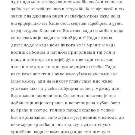
чују онда многи кажу
све могу али то не
. Али то значи
дати свој живот
, то значи
сачувати га за вјечност
и то
значи она данашња ријеч у Јеванђељу која каже
шта
ти вриједи ако све благо овога свијета задобијеш а души
својој наудиш
. Када си ти богаташ, када си моћан, када
си најснажнији, када си непобједив? Када волиш
друге људе и када нема никога кога мрзиш и када
волиш са болом и патњом пригрливши тај бол и
пању и оне који те вријеђају, и оне који ти нажао
чине и оне који говоре ружне ријечи о теби. Тада,
како каже апостол Павле
живо угљевље стављаш на
главу њихову,
али на њихову главу само иде живо
угљевље ако ти у себи побједиш освету, мржњу или
било какав паклени чин. Сваки чин паклени је она
љубав који није исправна и непатворена љубав. Зато
је, браћо и сестре, толико парадоксално и тешко
бити хришћанин, зато људи и јесу већином напола, до
неке мјере хришћани али када су људи потпуно
хришћани, када се нама догоди да смо потпуно