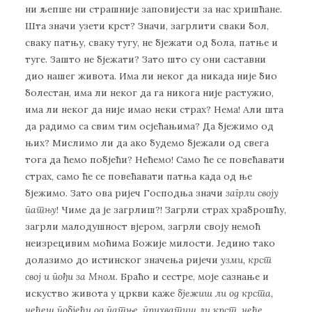
ни љепше ни страшније заповијести за нас хришћане.
Шта значи узети крст? Значи, загрлити сваки бол,
сваку патњу, сваку тугу, не бјежати од бола, патње и
туге. Зашто не бјежати? Зато што су они саставни
дио нашег живота. Има ли неког да никада није био
болестан, има ли неког да га никога није растужио,
има ли неког да није имао неки страх? Нема! Али шта
да радимо са свим тим осјећањима? Да бјежимо од
њих? Мислимо ли да ако будемо бјежали од свега
тога да ћемо побјећи? Нећемо! Само ће се повећавати
страх, само ће се повећавати патња када од ње
бјежимо. Зато ова ријеч Господња значи
загрли своју
патњу
! Чиме да је загрлиш?! Загрли страх храброшћу,
загрли малодушност вјером, загрли своју немоћ
неизрецивим моћима Божије милости. Једино тако
долазимо до истинског значења ријечи
узми, крст
свој и пођи за Мном
. Браћо и сестре, моје сазнање и
искуство живота у цркви каже
бјежиш ли од крста,
нећеш побјећи од патње, прихватиш ли крст, неће