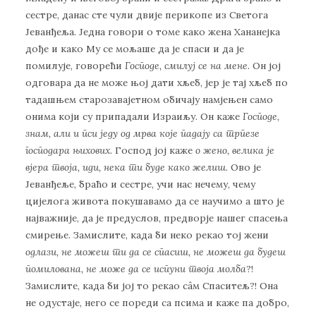
сестре, данас сте чули двије перикопе из Светога
Јеванђеља. Једна говори о томе како жена Хананејка
дође и како Му се мољаше да је спаси и да је
помилује, говорећи
Господе, смилуј се на мене
. Он јој
одговара да не може њој дати хљеб, јер је тај хљеб по
тадашњем старозавајетном обичају намјењен само
онима који су припадали Израиљу. Он каже
Господе,
знам, али и пси једу од мрва које падају са трпезе
господара њихових
. Господ јој каже
о жено, велика је
вјера твоја, иди, нека ти буде како желиш
. Ово је
Јеванђеље, браћо и сестре, учи нас нечему, чему
цијелога живота покушавамо да се научимо а што је
најважније, да је предуслов, предворје нашег спасења
смирење. Замислите, када би неко рекао тој жени
одлази, не можеш ти да се спасиш, не можеш да будеш
помилована, не може да се испуни твоја молба
?!
Замислите, када би јој то рекао сâм Спаситељ?! Она
не одустаје, него се пореди са псима и каже па добро,