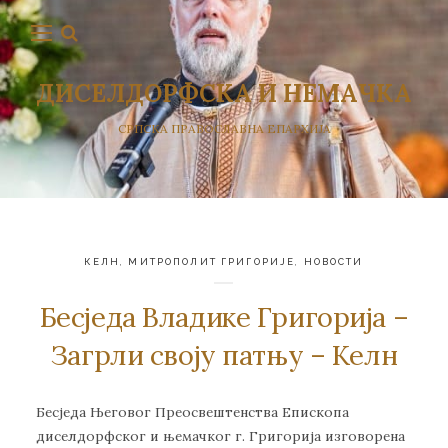
ДИСЕЛДОРФСКА И НЕМАЧКА
СРПСКА ПРАВОСЛАВНА ЕПАРХИЈА
КЕЛН
,
МИТРОПОЛИТ ГРИГОРИЈЕ
,
НОВОСТИ
Бесједа Владике Григорија –
Загрли своју патњу – Келн
Бесједа Његовог Преосвештенства Епископа
диселдорфског и њемачког г. Григорија изговорена