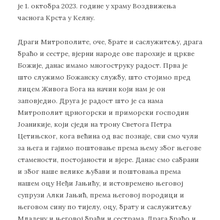
је 1. октобра 2023. године у храму Воздвижења
часнога Крста у Келну.
Драги Митрополите, оче, брате и саслужитељу, драга
браћо и сестре, вјерни народе ове парохије и цркве
Божије, данас имамо многоструку радост. Прва је
што служимо Божанску службу, што стојимо пред
лицем Живога Бога на начин који нам је он
заповједио. Друга је радост што је са нама
Митрополит црногорски и приморски господин
Јоаникије, који сједи на трону Светога Петра
Цетињског, кога већина од вас познаје, сви смо чули
за њега и гајимо поштовање према њему због његове
стамености, постојаности и вјере. Данас смо сабрани
и због наше велике љубави и поштовања према
нашем оцу Неђи Јањићу, и истовремено његовој
супрузи Алки Јањић, према његовој породици и
његовом сину по тијелу, оцу, брату и саслужитељу
Младену и његовој браћи и сестрама. Драга браћо и