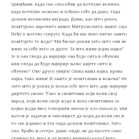
хришћани, када смо способни да потпуно волимо,
када потпуно можемо и хоћемо себе да дамо, тада
долази неописива награда. Данас, као што рекох,
поштујемо нарочито нашег Митрополита, нашег оца
Неђу о његову супругу. Када би нас неко питао зашто
поштујете те људе? Ми бисмо рекли зато што они не
живе за себе него за друге. За шта живи једна мајка?
Је л она гледа да најприје она буде сита и обучена
или гледа да буде најприје њено дијете сито и
обучено? Ово друго увијек! Свака наша мајка, права
мајка, тако живи! И зашто је поштована и вољена? Не
зато што је рекла
ја волим себе
него што даје најприје
дијетету своме. Тако и свештеник који воли свој
народ, који воли своје људе и нема свештеника за
којим људи нису говорили
овакав је или онакав је,
али
његов је задатак и заповијест да мора да воли све и
то све једнако и тек онда долази поштовање. Зато
смо, браћо и сестре, данас овдје, не да просто само
станемо ту, него и да нешто научимо када Свето