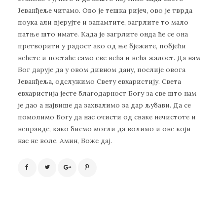
Јеванђеље читамо. Ово је тешка ријеч, ово је тврда
поука али вјерујте и запамтите, загрлите то мало
патње што имате. Када је загрлите онда ће се она
претворити у радост ако од ње бјежите, побјећи
нећете и постаће само све већа и већа жалост. Да нам
Бог дарује да у овом дивном дану, послије овога
Јеванђеља, одслужимо Свету евхаристију. Света
евхаристија јесте благодарност Богу за све што нам
је дао а највише да захвалимо за дар љубави. Да се
помолимо Богу да нас очисти од сваке нечистоте и
неправде, како бисмо могли да волимо и оне који
нас не воле. Амин, Боже дај.