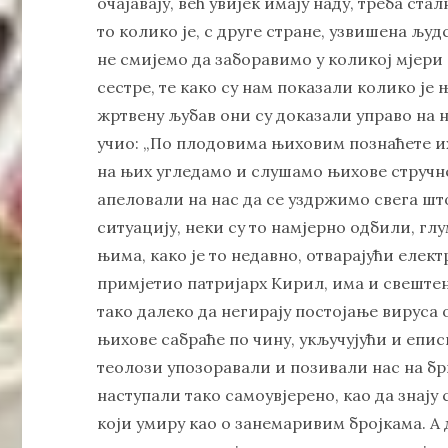
очајавају, већ увијек имају наду, треба ста
то колико је, с друге стране, узвишена љу
не смијемо да заборавимо у коликој мјер
сестре, те како су нам показали колико је
жртвену љубав они су доказали управо на н
учио: „По плодовима њиховим познаћете их!” 
на њих угледамо и слушамо њихове стручне
апеловали на нас да се уздржимо свега ш
ситуацију, неки су то намјерно одбили, глу
њима, како је то недавно, отварајући елек
примјетио патријарх Кирил, има и свештен
тако далеко да негирају постојање вируса
њихове сабраће по чину, укључујући и епис
теолози упозоравали и позивали нас на бр
наступали тако самоувјерено, као да знају
који умиру као о занемаривим бројкама. А 