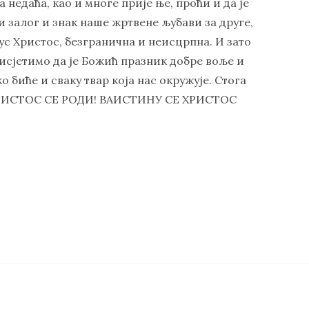
а недаћа, као и многе прије ње, проћи и да је
 залог и знак наше жртвене љубави за друге,
сус Христос, безгранична и неисцрпна. И зато
рисјетимо да је Божић празник добре воље и
 биће и сваку твар која нас окружује. Стога
 ХРИСТОС СЕ РОДИ! ВАИСТИНУ СЕ ХРИСТОС