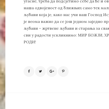
угасне, треба да подсјетимо себе да ће и ов
наша одвојеност од ближњих само тек мали
љубави која је, како нас учи наш Господ И
је веома важно да се још једном заједно п
љубави – жртвене љубави и старања за свако
сви у радости ускликнимо: МИР БОЖЈИ,
РОДИ!