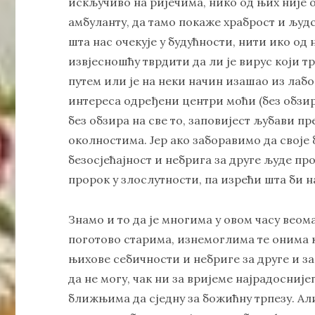
искључиво на ријечима, нико од њих није 
амбуланту, да тамо покаже храброст и људс
шта нас очекује у будућности, нити ико од
извјесношћу тврдити да ли је вирус који 
путем или је на неки начин изашао из лабо
интереса одређени центри моћи (без обзир
без обзира на све то, заповијест љубави п
околностима. Јер ако заборавимо да своје
безосјећајност и небрига за друге људе пр
пророк у злослутности, па изрећи шта би 
Знамо и то да је многима у овом часу веом
поготово старима, изнемоглима те онима ко
њихове себичности и небриге за друге и за
да не могу, чак ни за вријеме најрадосниј
ближњима да сједну за божићну трпезу. Ал