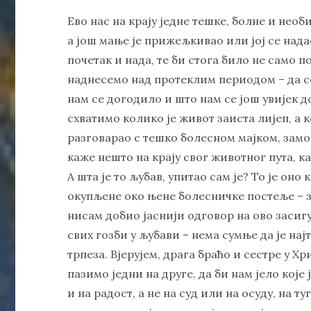
Ево нас на крају једне тешке, болне и необ
а још мање је прижељкивао или јој се нада
почетак и нада, те би стога било не само
наднесемо над протеклим периодом – да с
нам се догодило и што нам се још увијек до
схватимо колико је живот заиста лијеп, а 
разговарао с тешко болесном мајком, замол
каже нешто на крају свог животног пута, ка
А шта је то љубав, упитао сам је? То је оно
окупљене око њене болесничке постеље – з
нисам добио јаснији одговор на ово засиг
свих гозби у љубави – нема сумње да је на
трпеза. Вјерујем, драга браћо и сестре у Хр
пазимо једни на друге, да би нам јело које
и на радост, а не на суд или на осуду, на т