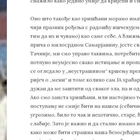
снажило како једино умије да кријепи и с
Оно што такође као хришћани морамо имати 
чији празник рођења с радошћу ишчекујемо
тим да их и чувамо) као саме себе. А ближњ
прича о милосрдном Самарјанину, јесте св
Тачније, ми смо управо таквима, потребит
потпуно неумјесно свако истицање и пропа
се огледало у „неустрашивом“ кршењу преп
ријеч о „мени“ и томе колико сам ЈА храбар
дужан да ме заштити од сваког зла, па и од
Ако смо заиста хришћани, или настојимо 
поступању не смије бити на нашем (себичном
угрозимо, било то чак и нехотично, старе, б
слабије. Зато је важно и да стално имамо 
како може бити страшна наша безосјећајнос