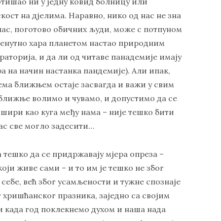
отишао ни у једну ковид болницу или
кост на дјелима. Наравно, нико од нас не зна
 нас, поготово обичних људи, може с потпуном
тренутно хара планетом настао природним
раторија, и да ли од читаве панадемије имају
а на начин настанка пандемије). Али ипак,
рема ближњем остаје засвагда и важи у свим
 ближње волимо и чувамо, и допустимо да се
ошири као куга међу нама – није тешко бити
нас све могло задесити…
а тешко да се придржавају мјера опреза –
ји живе сами – и то им је тешко не због
 себе, већ због усамљености и тужне спознаје
ег хришћанског празника, заједно са својим
и када год поклекнемо духом и наша нада