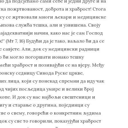
лно да подсјећамо сами себе и једни друге и на
дска пожртвованост, доброта и храброст! Стога
и су се жртвовали многи љекари и медицинске
 њихова служба тешка, али и узвишена. Своју
ајадекватнији начин, како нас је сам Господ
(Мт 7, 16) Будући да је тако, ваљало би да се
 савјете. Али, док су медицински радници
то би могло погоршати ионако тешку
мећи храброст и позивајући се на вјеру. Mеђу
тронску седницу Синода Руске цркве,
их лица, који су понекад спремни да иду чак
 од чијих посљедица умире и велики број
копе. И док су нас најбољи свештеници и
игу и старање о другима, појединци су
 све о свему, говорећи о конкретним људима
док су све то говорили, показујући храброст