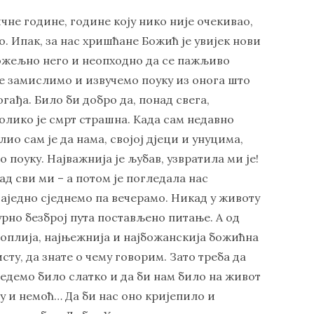
ичне године, године коју нико није очекивао,
о. Ипак, за нас хришћане Божић је увијек нови
 пожељно него и неопходно да се пажљиво
е замислимо и извучемо поуку из онога што
гађа. Било би добро да, понад свега,
колико је смрт страшна. Када сам недавно
ио сам је да нама, својој дјеци и унуцима,
о поуку. Најважнија је љубав, узвратила ми је!
 кад сви ми – а потом је погледала нас
аједно сједнемо па вечерамо. Никад у животу
урно безброј пута постављено питање. А од
јтоплија, најњежнија и најбожанскија божићна
исту, да знате о чему говорим. Зато треба да
 једемо било слатко и да би нам било на живот
угу и немоћ… Да би нас оно кријепило и