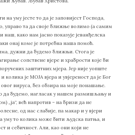
нажи љубав. Љубав Христова.
на уму јесте то да је заповијест Господа,
, управо та да своје ближње волимо (а самим
и наш, како нам јасно показује јеванђелска
аки онај коме је потребна наша помоћ.
има, дужни да будемо ближњи. Стога је
гирање сопствене вјере и храбрости које би
оручених заштитних мјера. Јер није уопште
 и колика је МОЈА вјера и увјереност да је Бог
 овог вируса, без обзира на моје понашање.
то да будемо, нагласак у нашем размишљању и
) „ја“, већ напротив – на бризи да не
олесне, од нас слабије, па макар и у вјери
на уму то колика може бити људска патња, и
т и себичност. Али, као они који не