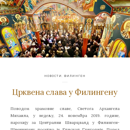
ДИСЕЛДОРФСКА И НЕМАЧКА
СРПСКА ПРАВОСЛАВНА ЕПАРХИЈА
НОВОСТИ
,
ФИЛИНГЕН
Црквена слава у Филингену
Поводом храмовне славе, Светога Архангела
Михаила, у недељу, 24. новембра 2019. године,
парохију за Централни Шварцвалд у Филинген-
Швенингену посетио је Епископ Григорије. Поред