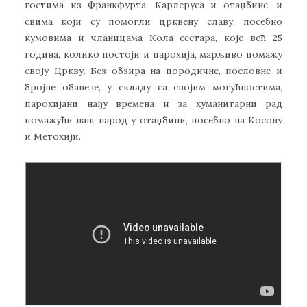
гостима из Франкфурта, Карлсруеа и отаџбине, и
свима који су помогли црквену славу, посебно
кумовима и чланицама Кола сестара, које већ 25
година, колико постоји и парохија, марљиво помажу
своју Цркву. Без обзира на породичне, пословне и
бројне обавезе, у складу са својим могућностима,
парохијани нађу времена и за хуманитарни рад
помажући наш народ у отаџбини, посебно на Косову
и Метохији.