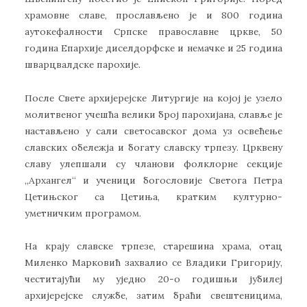
храмовне славе, прослављено је и 800 година
аутокефалности Српске православне цркве, 50
година Епархије диселдорфске и немачке и 25 година
шварцвалдске парохије.
После Свете архијерејске Литургије на којој је узело
молитвеног учешћа велики број парохијана, славље је
настављено у сали светосавског дома уз освећење
славских обележја и богату славску трпезу. Црквену
славу улепшали су чланови фолклорне секције
„Архангел“ и ученици богословије Светога Петра
Цетињског са Цетиња, кратким културно-
уметничким програмом.
На крају славске трпезе, старешина храма, отац
Миленко Марковић захвалио се Владики Григорију,
честитајући му уједно 20-о годишњи јубилеј
архијерејске службе, затим браћи свештеницима,