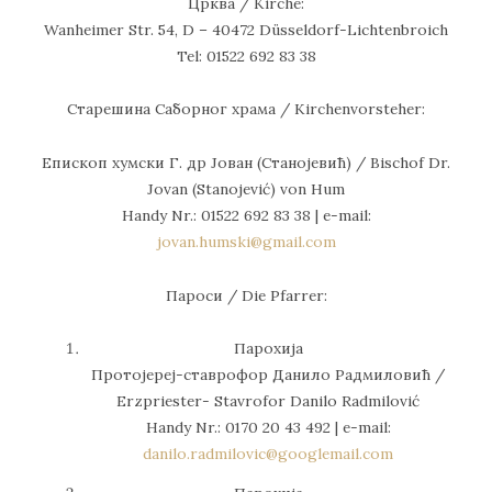
Црква / Kirche:
Wanheimer Str. 54, D – 40472 Düsseldorf-Lichtenbroich
Tel: 01522 692 83 38
Старешина Саборног храма / Kirchenvorsteher:
Епископ хумски Г. др Јован (Станојевић) / Bischof Dr.
Jovan (Stanojević) von Hum
Handy Nr.: 01522 692 83 38 | e-mail:
jovan.humski@gmail.com
Пароси / Die Pfarrer:
Парохија
Протојереј-ставрофор Данило Радмиловић /
Erzpriester- Stavrofor Danilo Radmilović
Handy Nr.: 0170 20 43 492 | е-mail:
danilo.radmilovic@googlemail.com