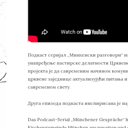
Подкаст серијал ,,Минхенски разговори“ 
унапређење пастирске делатности Црквен
пројекта је да савременим начином комун
црквене заједнице актуализујући питања и
савременом свету.
Друга епизода подкаста инспирисана је н
Das Podcast-Serial „Münchener Gespräche“ ha
Kirchengemeinde München auszuweiten und e