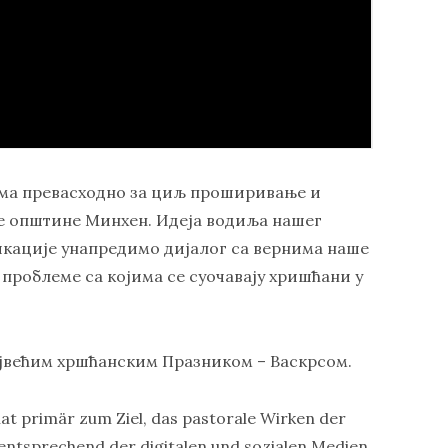
има превасходно за циљ проширивање и
е општине Минхен. Идеја водиља нашег
икације унапредимо дијалог са вернима наше
 проблеме са којима се суочавају хришћани у
ајвећим хршћанским Празником – Васкрсом.
t primär zum Ziel, das pastorale Wirken der
ntsprechend der digitalen und sozialen Medien