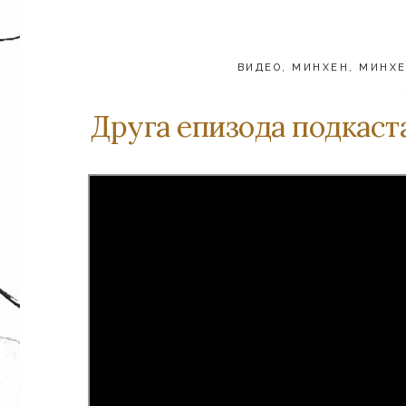
ВИДЕО
,
МИНХЕН
,
МИНХЕ
Друга епизода подкаст