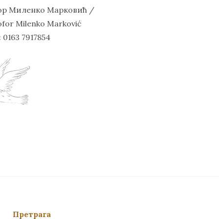
ор Миленко Марковић /
ofor Milenko Marković
 0163 7917854
Претрага