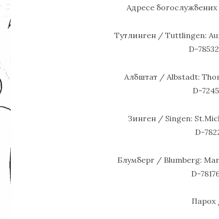
Адресе богослужбених м
Тутлинген / Tuttlingen: Auf
D-78532
Албштат / Albstadt: Thom
D-7245
Зинген / Singen: St.Mic
D-782
Блумберг / Blumberg: Mari
D-7817
Парох /