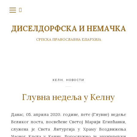
ДИСЕЛДОРФСКА И НЕМАЧКА
СРПСКА ПРАВОСЛАВНА ЕПАРХИЈА
КЕЛН
,
НОВОСТИ
Глувна недеља у Келну
Данас, 05. априла 2020. године, пете (Глувне) недеље
Великог поста, посвећене Светој Марији Египћанки,
служена је Света Литургија у Храму Воздвижења
Часног Крста у Келну. Богослужио је архијерејски