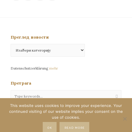
Преглед новости
Преглед
новости
Datenschutzerklärung
mehr
Претрага
This website uses cookies to improve your experience. Your
continued visiting of our website implies your consent on the
Сва права задржана©eparhija-nemacka.com
use of cookies.
Илустрације : Јелена Јефтић
OK
READ MORE