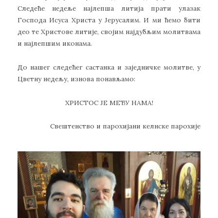
Следеће недеље најлепша литија прати улазак
Господа Исуса Христа у Јерусалим. И ми ћемо бити
део те Христове литије, својим најдубљим молитвама
и најлепшим иконама.
До нашег следећег састанка и заједничке молитве, у
Цветну недељу, изнова понављамо:
ХРИСТОС ЈЕ МЕЂУ НАМА!
Свештенство и парохијани келнске парохије