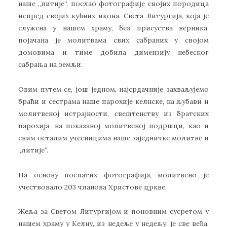
наше ,,литије“, послао фотографије својих породица
испред својих кућних икона. Света Литургија, која је
служена у нашем храму, без присуства верника,
појачана је молитвама свих сабраних у својом
домовима и тиме добила димензију небеског
сабрања на земљи.
Овим путем се, још једном, најсрдачније захваљујемо
браћи и сестрама наше парохије келнске, на љубави и
молитвеној истрајности, свештенству из братских
парохија, на показаној молитвеној подршци, као и
свим осталим учесницима наше заједничке молитве и
,,литије“.
На основу послатих фотографија, молитвено је
учествовало 203 чланова Христове цркве.
Жеља за Светом Литургијом и поновним сусретом у
нашем храму у Келну, из недеље у недељу, је све већа.