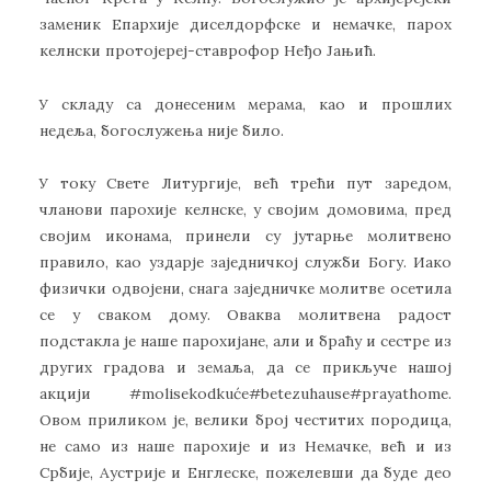
заменик Епархије диселдорфске и немачке, парох
келнски протојереј-ставрофор Неђо Јањић.
У складу са донесеним мерама, као и прошлих
недеља, богослужења није било.
У току Свете Литургије, већ трећи пут заредом,
чланови парохије келнске, у својим домовима, пред
својим иконама, принели су јутарње молитвено
правило, као уздарје заједничкој служби Богу. Иако
физички одвојени, снага заједничке молитве осетила
се у сваком дому. Оваква молитвена радост
подстакла је наше парохијане, али и браћу и сестре из
других градова и земаља, да се прикључе нашој
акцији #molisekodkuće#betezuhause#prayathome.
Овом приликом је, велики број честитих породица,
не само из наше парохије и из Немачке, већ и из
Србије, Аустрије и Енглеске, пожелевши да буде део