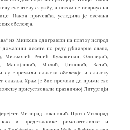
шену свештену службу, а потом се осврнуо на
ице. Након причешћа, уследила је свечана
ских обележја.
Сава“ из Минхена одигравши на платоу испред
у домаћини десете по реду јубиларне славе,
ц, Миљковић, Репић, Кулашинац, Оливерић,
ћ, Манојловић, Малић, Џиновић, Бачић,
ни су спремили славска обележја и славску
г славља. Храм је био премали да прими све
оложењу присуствовали празничној Литургији
јереј-ст. Милорад Јовановић. Прота Милорад
 као и представнике римокатоличке и
а Zlonkiewicz-а , ђакона Maik-а Richter-а као