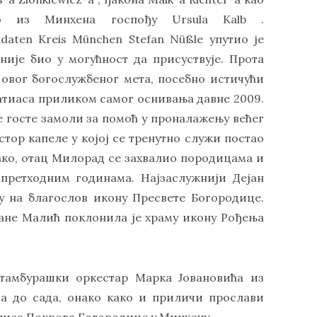
io из Минхена госпођу Ursula Kalb .
ldaten Kreis München Stefan Nüßle упутио је
није био у могућност да присуствује. Прота
 овог богослужбеног мета, посебно истичући
атиаса приликом самог оснивања давне 2009.
е госте замоли за помоћ у проналажењу већег
стор капеле у којој се тренутно служи постаo
ако, отац Милорад се захвалио породицама и
претходним годинама. Најзаслужнији Дејан
у на благослов икону Пресвете Богородице.
ане Малић поклонила је храму икону Рођења
тамбурашки оркестар Марка Јовановића из
ва до сада, онако како и приличи прослави
лиса Покрова Богородице у Минхену.