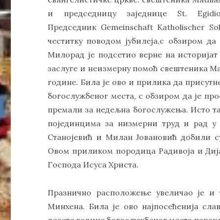
и председницу заједнице St. Egid
Председник Gemeinschaft Katholischer So
честитку поводом јубилеја,с обзиром да 
Милорад је подсетио верне на историјат
заслуге и неизмерну помоћ свештеника М
године. Била је ово и прилика да присутн
богослужбеног места, с обзиром да je про
премали за недељна богослужења. Исто т
појединцима за низмерни труд и рад у 
Станојевић и Милан Јовановић добили с
Овом приликом породица Радивоја и Диј
Господа Исуса Христа.
Празнично расположење увеличао је и 
Минхена. Била је ово најпосећенија сла
десете године богослужбеног места парак