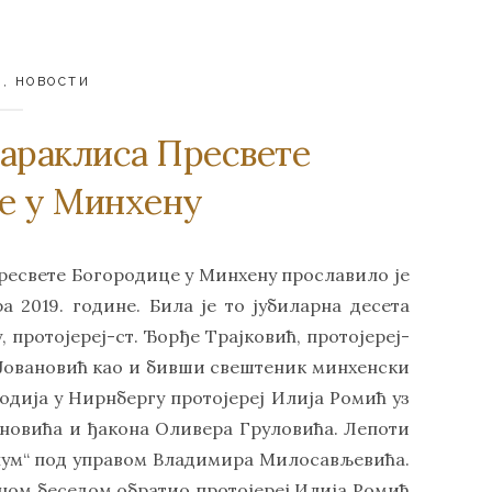
Н
,
НОВОСТИ
параклиса Пресвете
е у Минхену
ресвете Богородице у Минхену прославило је
а 2019. године. Била је то јубиларна десета
, протојереј-ст. Ђорђе Трајковић, протојереј-
д Јовановић као и бивши свештеник минхенски
одија у Нирнбергу протојереј Илија Ромић уз
овића и ђакона Оливера Груловића. Лепоти
нум“ под управом Владимира Милосављевића.
дном беседом обратио протојереј Илија Ромић