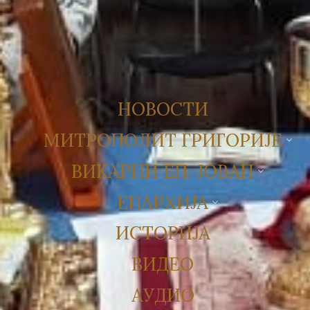
НОВОСТИ
МИТРОПОЛИТ ГРИГОРИЈЕ
ВИКАРНИ ЕП. ЈОВАН
ЕПАРХИЈА
ИСТОРИЈА
ВИДЕО
АУДИО