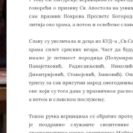
говорећи о призиву Св. Апостола на узви
сам празник Покрова Пресвете Богород
литија око храма, а потом и освећење слав
Славу су увеличала и деца из КУД-а „Св.
храма сплет српских игара. Част да буд
имало је петнаест породица (Полумира
Панајетковић, Радисављевић, Николи
Димитријевић, Станојевић, Јанковић). О
трпезу за сав присутни народ овогодишње
оне који су тога дана у празничном расп
а потом и славском послужењу.
Током ручка верницима се обратио прото
је поздравио служашче свештенике
евангелистичке цркве: свештеника Mathias-