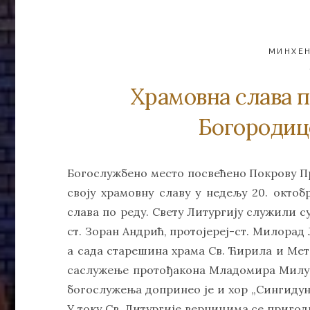
МИНХЕ
Храмовна слава 
Богородиц
Богослужбено место посвећено Покрову П
своју храмовну славу у недељу 20. октобр
слава по реду. Свету Литургију служили су
ст. Зоран Андрић, протојереј-ст. Милора
а сада старешина храма Св. Ћирила и Мет
саслужење протођакона Младомира Милун
богослужења допринео је и хор „Сингиду
У току Св. Литургије верницима се приго