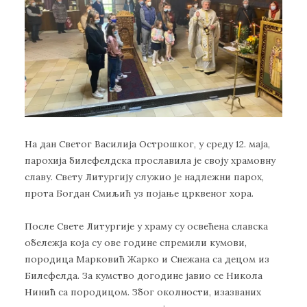
На дан Светог Василија Острошког, у среду 12. маја,
парохија билефелдска прославила је своју храмовну
славу. Свету Литургију служио је надлежни парох,
прота Богдан Смиљић уз појање црквеног хора.
После Свете Литургије у храму су освећена славска
обележја која су ове године спремили кумови,
породица Марковић Жарко и Снежана са децом из
Билефелда. За кумство догодине јавио се Никола
Нинић са породицом. Због околности, изазваних