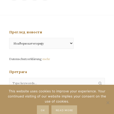
Преглед новости
Преглед
новости
Datenschutzerklärung
mehr
Претрага
This website uses cookies to improve your experience. Your
continued visiting of our website implies your consent on the
Сва права задржана©eparhija-nemacka.com
use of cookies.
Илустрације : Јелена Јефтић
OK
READ MORE