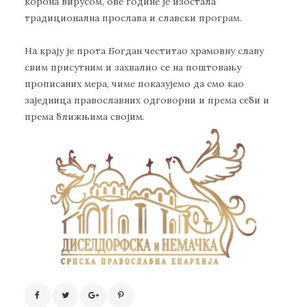
корона вирусом, ове године је изостала
традиционална прослава и славски програм.
На крају је прота Богдан честитао храмовну славу
свим присутним и захвалио се на поштовању
прописаних мера, чиме показујемо да смо као
заједница православних одговорни и према себи и
према ближњима својим.