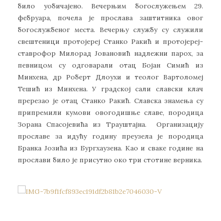
било уобичајено. Вечерњим богослужењем 29.
фебруара, почела је прослава заштитника овог
богослужбеног места. Вечерњу службу су служили
свештеници протојереј Станко Ракић и протојереј-
ставрофор Милорад Јовановић надлежни парох, за
певницом су одговарали отац Бојан Симић из
Минхена, др Роберт Длоухи и теолог Вартоломеј
Тешић из Минхена. У градској сали славски клач
пререзао је отац Станко Ракић. Славска знамења су
припремили кумови овогодишње славе, породица
Зорана Спасојевића из Трауштајна. Организацију
прославе за идућу годину преузела је породица
Бранка Јозића из Бургхаузена. Као и сваке године на
прослави било је присутно око три стотине верника.