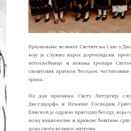
Празновање великог Светитеља Саве у Ди
које је служио парох дортмундски, прот
петохљебнице и певања тропара Свето
свештеник кратком беседом, честитавши
храма.
На дан празника, Свету Литургију сл
Диселдорфа и Немачке Господин Григо
Епископ је одржао пригодну беседу, која 
пољу националне и црквене баштине српск
деца свога великог патрона.