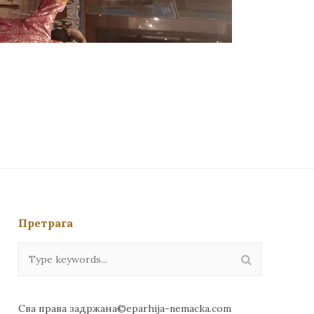
Претрага
Сва права задржана©eparhija-nemacka.com