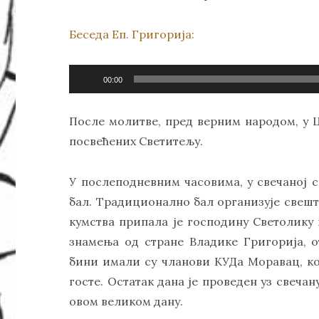
Беседа Еп. Григорија:
Прегледач
00:00
звучних
записа
После молитве, пред верним народом, у 
посвећених Светитељу.
У послеподневним часовима, у свечаној с
бал. Традиционално бал организује свеш
кумства припала је господину Светолику
знамења од стране Владике Григорија, о
бини имали су чланови КУДа Моравац, ко
госте. Остатак дана је проведен уз свечан
овом великом дану.