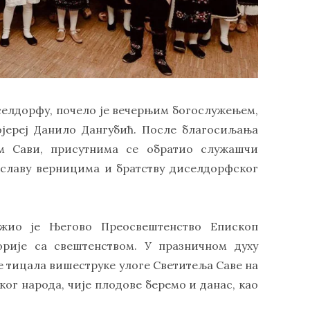
селдорфу, почело је вечерњим богослужењем,
ојереј Данило Дангубић. После благосиљања
м Сави, присутнима се обратио служашчи
 славу верницима и братству диселдорфског
ужио је Његово Преосвештенство Епископ
рије са свештенством. У празничном духу
се тицала вишеструке улоге Светитеља Саве на
ог народа, чије плодове беремо и данас, као