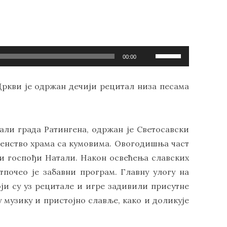
Користите
00:00
стрелице
горе/
Цркви је одржан дечији рецитал низа песама
доле
за
повећавање
или
али града Ратингена, одржан је Светосавски
смањивање
тенство храма са кумовима. Овогодишња част
гласности.
 и госпођи Натали. Након освећења славских
тпочео је забавни програм. Главну улогу на
ји су уз рецитале и игре задивили присутне
у музику и пристојно славље, како и доликује