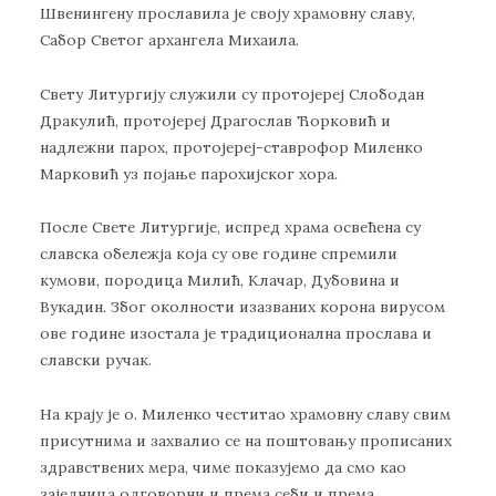
Швенингену прославила је своју храмовну славу,
Сабор Светог архангела Михаила.
Свету Литургију служили су протојереј Слободан
Дракулић, протојереј Драгослав Ћорковић и
надлежни парох, протојереј-ставрофор Миленко
Марковић уз појање парохијског хора.
После Свете Литургије, испред храма освећена су
славска обележја која су ове године спремили
кумови, породица Милић, Клачар, Дубовина и
Вукадин. Због околности изазваних корона вирусом
ове године изостала је традиционална прослава и
славски ручак.
На крају је о. Миленко честитао храмовну славу свим
присутнима и захвалио се на поштовању прописаних
здравствених мера, чиме показујемо да смо као
заједница одговорни и према себи и према