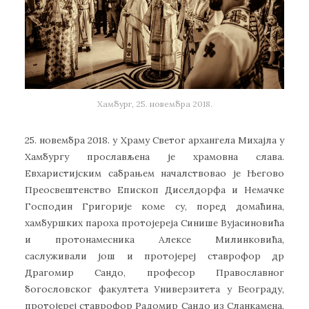
Хамбург, 25. новембра 2018.
25. новембра 2018. у Храму Светог архангела Михајла у
Хамбургу прослављена је храмовна слава.
Евхаристијским сабрањем началствовао је Његово
Преосвештенство Епископ Диселдорфа и Немачке
Господин Григорије коме су, поред домаћина,
хамбуршких пароха протојереја Синише Вујасиновића
и протонамесника Алексе Милинковића,
саслуживали још и протојереј ставрофор др
Драгомир Сандо, професор Православног
богословског факултета Универзитета у Београду,
протојереј ставрофор Радомир Сандо из Сланкамена,