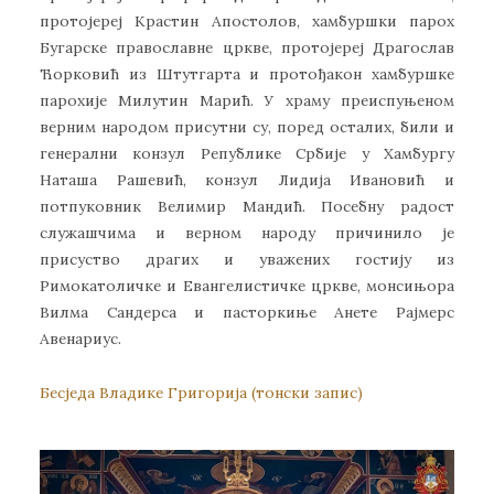
протојереј Крастин Апостолов, хамбуршки парох
Бугарске православне цркве, протојереј Драгослав
Ћорковић из Штутгарта и протођакон хамбуршке
парохије Милутин Марић. У храму преиспуњеном
верним народом присутни су, поред осталих, били и
генерални конзул Републике Србије у Хамбургу
Наташа Рашевић, конзул Лидија Ивановић и
потпуковник Велимир Мандић. Посебну радост
служашчима и верном народу причинило је
присуство драгих и уважених гостију из
Римокатоличке и Евангелистичке цркве, монсињора
Вилма Сандерса и пасторкиње Анете Рајмерс
Авенариус.
Бесједа Владике Григорија (тонски запис)