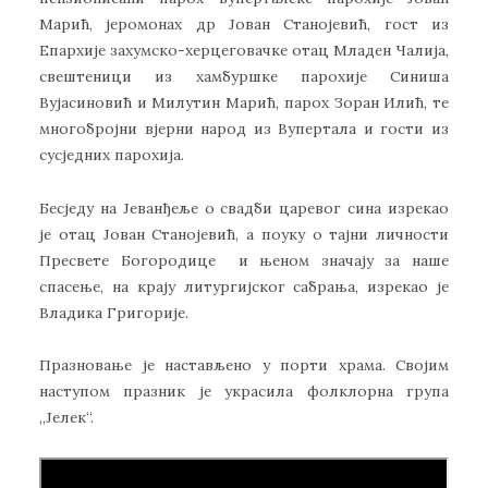
Марић, јеромонах др Јован Станојевић, гост из
Епархије захумско-херцеговачке отац Младен Чалија,
свештеници из хамбуршке парохије Синиша
Вујасиновић и Милутин Марић, парох Зоран Илић, те
многобројни вјерни народ из Вупертала и гости из
сусједних парохија.
Бесједу на Јеванђеље о свадби царевог сина изрекао
је отац Јован Станојевић, а поуку о тајни личности
Пресвете Богородице и њеном значају за наше
спасење, на крају литургијског сабрања, изрекао је
Владика Григорије.
Празновање је настављено у порти храма. Својим
наступом празник је украсила фолклорна група
„Јелек“.