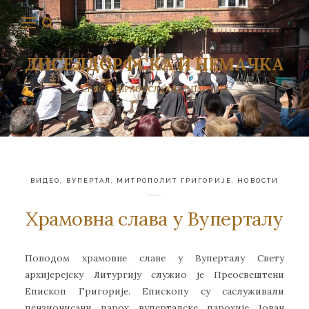
ДИСЕЛДОРФСКА И НЕМАЧКА
СРПСКА ПРАВОСЛАВНА ЕПАРХИЈА
ВИДЕО
,
ВУПЕРТАЛ
,
МИТРОПОЛИТ ГРИГОРИЈЕ
,
НОВОСТИ
Храмовна слава у Вуперталу
Поводом храмовне славе у Вуперталу Свету
архијерејску Литургију служио је Преосвештени
Епископ Григорије. Епископу су саслуживали
пензионисани парох вуперталске парохије Јован