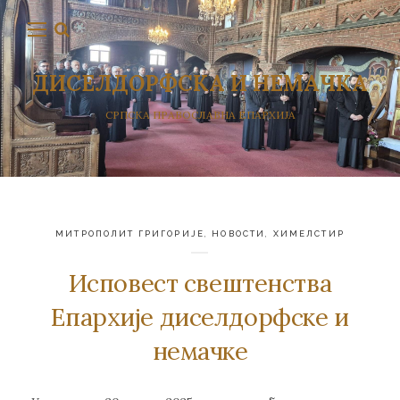
ДИСЕЛДОРФСКА И НЕМАЧКА
СРПСКА ПРАВОСЛАВНА ЕПАРХИЈА
МИТРОПОЛИТ ГРИГОРИЈЕ
,
НОВОСТИ
,
ХИМЕЛСТИР
Исповест свештенства
Епархије диселдорфске и
немачке