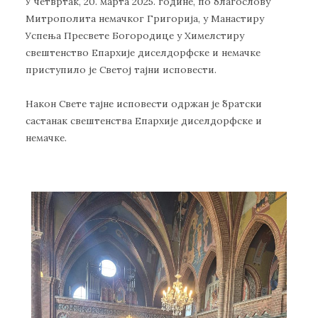
У четвртак, 20. марта 2025. године, по благослову
Митрополита немачког Григорија, у Манастиру
Успења Пресвете Богородице у Химелстиру
свештенство Епархије диселдорфске и немачке
приступило је Светој тајни исповести.
Након Свете тајне исповести одржан је братски
састанак свештенства Епархије диселдорфске и
немачке.