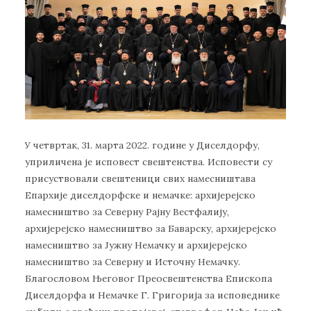
У четвртак, 31. марта 2022. године у Диселдорфу,
уприличена је исповест свештенства. Исповести су
присуствовали свештеници свих намесништава
Епархије диселдорфске и немачке: архијерејско
намесништво за Северну Рајну Вестфалију,
архијерејско намесништво за Баварску, архијерејско
намесништво за Јужну Немачку и архијерејско
намесништво за Северну и Источну Немачку.
Благословом Његовог Преосвештенства Епископа
Диселдорфа и Немачке Г. Григорија за исповеднике