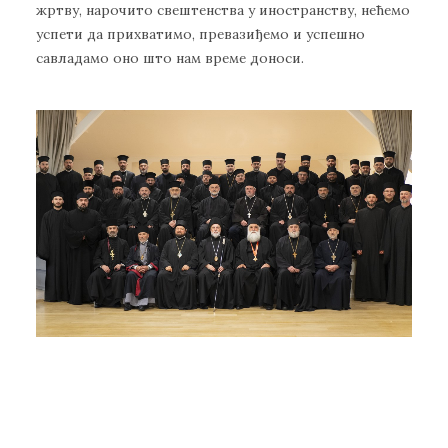
жртву, нарочито свештенства у иностранству, нећемо
успети да прихватимо, превазиђемо и успешно
савладамо оно што нам време доноси.