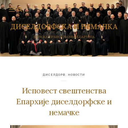
ДИСЕЛДОРФСКА И НЕМАЧКА
СРПСКА ПРАВОСЛАВНА ЕПАРХИЈА
ДИСЕЛДОРФ
,
НОВОСТИ
Исповест свештенства
Епархије диселдорфске и
немачке