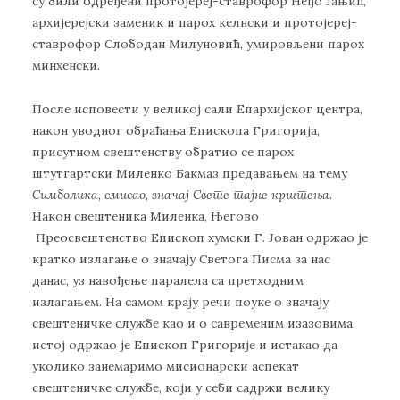
су били одређени протојереј-ставрофор Неђо Јањић,
архијерејски заменик и парох келнски и протојереј-
ставрофор Слободан Милуновић, умировљени парох
минхенски.
После исповести у великој сали Епархијског центра,
након уводног обраћања Епископа Григорија,
присутном свештенству обратио се парох
штутгартски Миленко Бакмаз предавањем на тему
Симболика, смисао, значај Свете тајне крштења
.
Након свештеника Миленка, Његово
Преосвештенство Епископ хумски Г. Јован одржао је
кратко излагање о значају Светога Писма за нас
данас, уз навођење паралела са претходним
излагањем. На самом крају речи поуке о значају
свештеничке службе као и о савременим изазовима
истој одржао је Епископ Григорије и истакао да
уколико занемаримо мисионарски аспекат
свештеничке службе, који у себи садржи велику