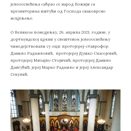
јелеоосвећења сабрао се народ Божији са
презвитерима иштући од Господа сваковрсно
исцјељење.
О Великом понедјељку, 26. априла 2021. године, у
дортмундској цркви у свештеном јелеоосвећењу
чинодејствовали су оци: протојереј-ставрофор
Данило Радмиловић, протојереј Душко Спасојевић,
протојереј Михајло Стојичић, протојереј Данило
Дангубић, јереј Марко Радмило и јереј Александар
Секулић.