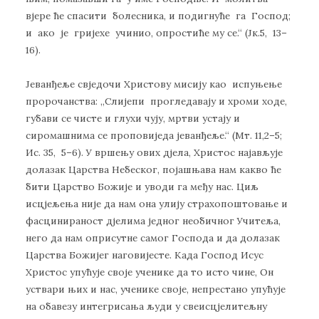
вјере ће спасити болесника, и подигнуће га Господ;
и ако је гријехе учинио, опростиће му се.“ (Јк.5, 13–
16).
Јеванђеље свједочи Христову мисију као испуњење
пророчанства: „Слијепи прогледавају и хроми ходе,
губави се чисте и глухи чују, мртви устају и
сиромашнима се проповиједа јеванђеље.“ (Мт. 11,2–5;
Ис. 35, 5–6). У вршењу ових дјела, Христос најављује
долазак Царства Небеског, појашњава нам какво ће
бити Царство Божије и уводи га међу нас. Циљ
исцјељења није да нам она улију страхопоштовање и
фасцинираност дјелима једног необичног Учитеља,
него да нам оприсутне самог Господа и да долазак
Царства Божијег наговијесте. Када Господ Исус
Христос упућује своје ученике да то исто чине, Он
уствари њих и нас, ученике своје, непрестано упућује
на обавезу интегрисања људи у свеисцјелитељну