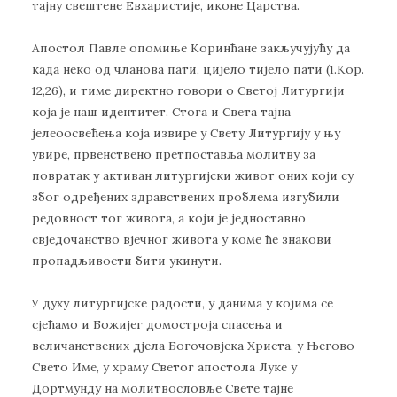
тајну свештене Евхаристије, иконе Царства.
Апостол Павле опомиње Коринћане закључујућу да
када неко од чланова пати, цијело тијело пати (1.Кор.
12,26), и тиме директно говори о Светој Литургији
која је наш идентитет. Стога и Света тајна
јелеоосвећења која извире у Свету Литургију у њу
увире, првенствено претпоставља молитву за
повратак у активан литургијски живот оних који су
због одређених здравствених проблема изгубили
редовност тог живота, а који је једноставно
свједочанство вјечног живота у коме ће знакови
пропадљивости бити укинути.
У духу литургијске радости, у данима у којима се
сјећамо и Божијег домостроја спасења и
величанствених дјела Богочовјека Христа, у Његово
Свето Име, у храму Светог апостола Луке у
Дортмунду на молитвословље Свете тајне