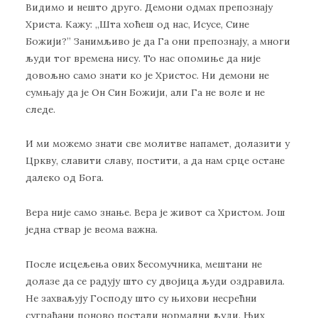
Видимо и нешто друго. Демони одмах препознају
Христа. Кажу: ,,Шта хоћеш од нас, Исусе, Сине
Божији?” Занимљиво је да Га они препознају, а многи
људи тог времена нису. То нас опомиње да није
довољно само знати ко је Христос. Ни демони не
сумњају да је Он Син Божији, али Га не воле и не
следе.
И ми можемо знати све молитве напамет, долазити у
Цркву, славити славу, постити, а да нам срце остане
далеко од Бога.
Вера није само знање. Вера је живот са Христом. Још
једна ствар је веома важна.
После исцељења ових бесомучника, мештани не
долазе да се радују што су двојица људи оздравила.
Не захваљују Господу што су њихови несрећни
суграђани поново постали нормални људи. Њих