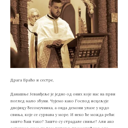
Драга Браћо и сестре,
Данашње Јеванђеље је једно од оних које нас на први
поглед мало збуни. Чујемо како Господ исцељује
двојицу бесомучника, а онда демони улазе у крдо
свиња, које се сурвава у море. И неко ће можда рећи:
зашто баш тако? Зашто су страдале свиње? Али ако