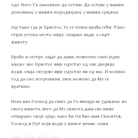
оде. Него Га замолимо да остане. Да остане у нашим
домовима, у нашим породицама, у нашим срцима.
Јер тамо где је Христос, ту се човек враћа себи. Тамо
страх уступа место миру, очајање нади, а смрт
животу.
Браћо и сестре, хајде да данас понесемо само једну
мисао: ако Христос није одустао од оне двојице
људи, онда сигурно није одустао ни од нас. И колико
год да смо погрешили, увек можемо да Му се
вратимо.
Нека нам Господ да снаге да Га никада не удаљимо из
свога живота, него да Му свакога дана све више
отварамо своје срце, како би Он био наш Спаситељ,
Господ и Пут који води у живот вечни. Амин