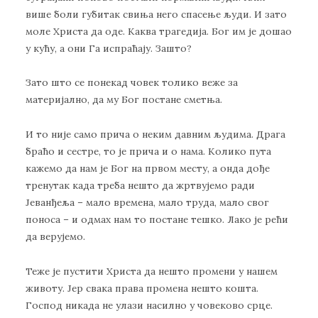
више боли губитак свиња него спасење људи. И зато
моле Христа да оде. Каква трагедија. Бог им је дошао
у кућу, а они Га испраћају. Зашто?
Зато што се понекад човек толико веже за
материјално, да му Бог постане сметња.
И то није само прича о неким давним људима. Драга
браћо и сестре, то је прича и о нама. Колико пута
кажемо да нам је Бог на првом месту, а онда дође
тренутак када треба нешто да жртвујемо ради
Јеванђеља – мало времена, мало труда, мало свог
поноса – и одмах нам то постане тешко. Лако је рећи
да верујемо.
Теже је пустити Христа да нешто промени у нашем
животу. Јер свака права промена нешто кошта.
Господ никада не улази насилно у човеково срце.