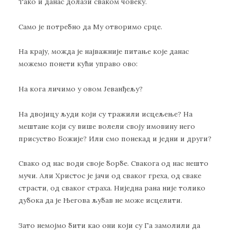
Тако и данас долази сваком човеку.
Само је потребно да Му отворимо срце.
На крају, можда је најважније питање које данас
можемо понети кући управо ово:
На кога личимо у овом Јеванђељу?
На двојицу људи који су тражили исцељење? На
мештане који су више волели своју имовину него
присуство Божије? Или смо понекад и једни и други?
Свако од нас води своје борбе. Свакога од нас нешто
мучи. Али Христос је јачи од сваког греха, од сваке
страсти, од сваког страха. Ниједна рана није толико
дубока да је Његова љубав не може исцелити.
Зато немојмо бити као они који су Га замолили да