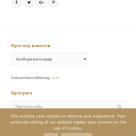
Преглед новости
Преглед
новости
Datenschutzerklärung
mehr
Претрага
This website uses cookies to improve your experience. Your
continued visiting of our website implies your consent on the
Сва права задржана©eparhija-nemacka.com
use of cookies.
Илустрације : Јелена Јефтић