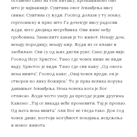
останемо само на том питању, промашићемо оно
што је најважније. Суштина овог Јеванђеља нису
свиње. Суштина су људи. Господ долази у ту земљу,
гергесинску и прво што Га дочекује нису радосни
људи, него двојица несрећника. Они живе међу
гробовима. Замислите какав је то живот. Немају дом,
немају породицу, немају мир. Људи их се плаше и
заобилазе. Сви су од њих дигли руке. Само један није.
Господ Исус Христос. Тамо где човек више не види
наду, Христос је види. Тамо где сви кажу: ,,Од овога
нема ништа”, Господ каже: ,,Овај човек вреди, он је
створен по лику Божијем.” То је прва велика порука
данашњег Јеванђеља. Нема човека кога је Бог
отписао. Људи често умеју да пресуде једни другима.
Кажемо: ,,Тај се никада неће променити. Тај је пропао.
Од њега нема ништа.” Али Бог не гледа тако. Док год
човек дише, постоји могућност покајања, исцељења
и новог живота.