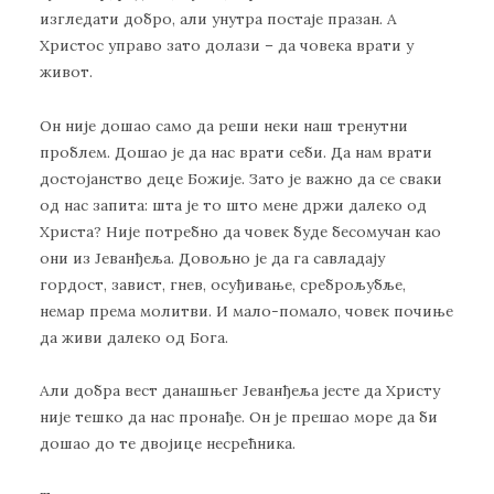
изгледати добро, али унутра постаје празан. А
Христос управо зато долази – да човека врати у
живот.
Он није дошао само да реши неки наш тренутни
проблем. Дошао је да нас врати себи. Да нам врати
достојанство деце Божије. Зато је важно да се сваки
од нас запита: шта је то што мене држи далеко од
Христа? Није потребно да човек буде бесомучан као
они из Јеванђеља. Довољно је да га савладају
гордост, завист, гнев, осуђивање, среброљубље,
немар према молитви. И мало-помало, човек почиње
да живи далеко од Бога.
Али добра вест данашњег Јеванђеља јесте да Христу
није тешко да нас пронађе. Он је прешао море да би
дошао до те двојице несрећника.