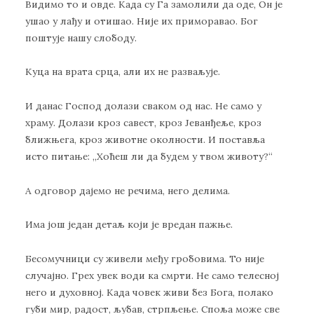
Видимо то и овде. Када су Га замолили да оде, Он је
ушао у лађу и отишао. Није их приморавао. Бог
поштује нашу слободу.
Куца на врата срца, али их не разваљује.
И данас Господ долази сваком од нас. Не само у
храму. Долази кроз савест, кроз Јеванђеље, кроз
ближњега, кроз животне околности. И поставља
исто питање: ,,Хоћеш ли да будем у твом животу?“
А одговор дајемо не речима, него делима.
Има још један детаљ који је вредан пажње.
Бесомучници су живели међу гробовима. То није
случајно. Грех увек води ка смрти. Не само телесној
него и духовној. Када човек живи без Бога, полако
губи мир, радост, љубав, стрпљење. Споља може све