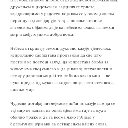
Пјесмом, сликом, игром, свјетлошћу, богослужењима,
дружењем и дијељењем заједничке трпезе,
заједничаримо у радости која нам се у овом дивном
периоду године дарује. А празновање почиње
ангелском објавом да је на небесима слава, на земљи
мир и међу људима добра воља.
Небеса откривају земљи, духовно казује тјелесном,
непролазно саопштава пролазном да све што
постоји не постоји залуд, да непрестана борба за
живот има свој смисао и да је нашој несталности и
немиру дарован мир. И то не било какав мир — не
пуки предах од мука свакодневнице, него истински,
вишњи мир.
Чудесни догађај витлејемске ноћи показује нам да се
тај мир не налази на оним мјестима гдје га људи
обично траже и да га веома лако губимо у
бјесомучној јурњави за остварењем наших снова,