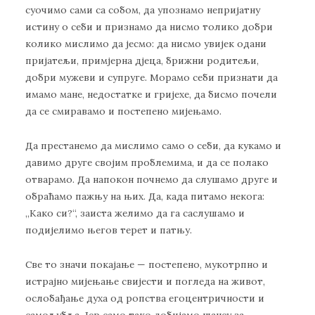
суочимо сами са собом, да упознамо непријатну
истину о себи и признамо да нисмо толико добри
колико мислимо да јесмо: да нисмо увијек одани
пријатељи, примјерна дјеца, брижни родитељи,
добри мужеви и супруге. Морамо себи признати да
имамо мане, недостатке и гријехе, да бисмо почели
да се смиравамо и постепено мијењамо.
Да престанемо да мислимо само о себи, да кукамо и
давимо друге својим проблемима, и да се полако
отварамо. Да напокон почнемо да слушамо друге и
обраћамо пажњу на њих. Да, када питамо некога:
„Како си?“, заиста желимо да га саслушамо и
подијелимо његов терет и патњу.
Све то значи покајање — постепено, мукотрпно и
истрајно мијењање свијести и погледа на живот,
ослобађање духа од ропства егоцентричности и
самољубља. Јер само тако добијамо шансу за