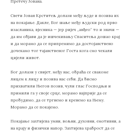
Претечу Јована.
Свети Јован Крститељ долази међу људе и позива их
на покајање. Дакле, Бог шаље међу људски род прво
изасланика, вјесника — јер ријеч „анђео“ то и значи —
да им објави да је ишчекивању Спаситеља дошао крај
и да морамо да се припремимо да достојанствено
дочекамо тог тајанственог Госта кога смо чекали
цијели живот.
Бог долази у свијет, међу нас, обраћа се свакоме
лицем к лицу и позива нас себи. Да бисмо
прихватили Његов позив, чули глас Господњи и
примили га у своје срце, морамо најприје да се
пробудимо, да се тргнемо и кренемо ка Њему.
Морамо да се покајемо.
Покајање захтијева умни, вољни, духовни, емотивни, а
на крају и физички напор. Захтијева храброст да се