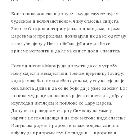
Бог позива човјека и допушта му да саучествује у
чудесном и величанственом чину спасења свијета.
Зато се Он кроз историју јављао праоцима, оцима,
царевима и пророцима, позивајући их да не одустају
и не губе вјеру у Њега, обећавајући им да ће се
вријеме испунити и да ће на свијет доћи Спаситељ.
Господ позива Марију да допусти да се у утробу
њену смјести Несмјестиви. Њеном вјеренику Јосифу,
када је овај био поколебан сумњом, у сну казује да је
она заиста Дјева и да се не боји да је узме за жену. Бог
позива мудраце из разних крајева свијета да дођу у
неугледни Витлејем и поклоне се Цару царева.
Допушта праведном старцу Симеону да узме у
наручје Богомладенца и да очи његове виде спасење.
Испуњава ријечи пророка и шаље човјека сличног
анђелу да припреми пут Господњи — пророка и