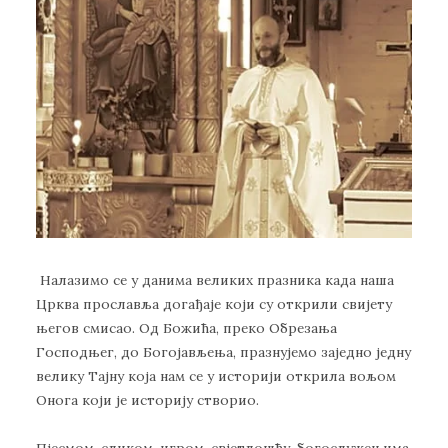
Налазимо се у данима великих празника када наша
Црква прославља догађаје који су открили свијету
његов смисао. Од Божића, преко Обрезања
Господњег, до Богојављења, празнујемо заједно једну
велику Тајну која нам се у историји открила вољом
Онога који је историју створио.