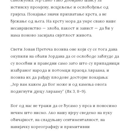
истинску промјену, исцјељење и ослобођење од
гријеха. Покајање значи прихватање крста, а не
бјежање од њега. На крсту мора да умре свако наше
несавршенство — злоба, пакост и завист — да би у
нама поново засијала свјетлост живота.
Свети Јован Претеча позива оне који су се тога дана
окупили на обали Јордана да се ослободе заблуде да
су посебни и праведни само зато што су припадници
изабраног народа и потомци праоца Авраама, и
позива их да рађају плодове достојне покајања:
„Јер вам кажем да Бог може и од камења овога
подигнути дјецу Аврааму“ (Лк 3, 8–9).
Бог од нас не тражи да се бусамо у прса и поносимо
нечим што нисмо. Ако нашу вјеру сведемо на пуку
обичајност, на сладуњаву сентименталност, на
навијачку кореографију и примитивни