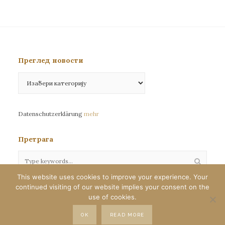
Преглед новости
Преглед
новости
Datenschutzerklärung
mehr
Претрага
This website uses cookies to improve your experience. Your
continued visiting of our website implies your consent on the
Сва права задржана©eparhija-nemacka.com
use of cookies.
Илустрације : Јелена Јефтић
OK
READ MORE