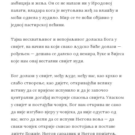
амбиција и жеља. Он се не налази ни у Иродовој
палати, владара кога је неутољива жеђ за влашћу и
моћи одвела у лудило. Мир се те ноћи објавио у
једној пастирској пећини.
Тајна несхватљивог и непојмљивог доласка Бога у
свијет, на начин на који свако људско биће долази —
рођењем — дешава се далеко од немира, буке и бијеса
које нам овај нестални свијет нуди.
Бог долази у свијет, међу људе, међу нас, као крхко и
слабо створење, као дијете, откривајући велику
истину да се вријеме испунило и да је започео
централни догађај историје спасења свијета. Уласком
у свијет и постајући човјек, Бог нам открива не само
да није изгубио вјеру у човјека, да није одустао од
нас, него да жели да се испуни Његова воља — да
сваки човјек открије смисао постојања и постане
дијете Божије, Његов сарадник и Његов пријатељ.