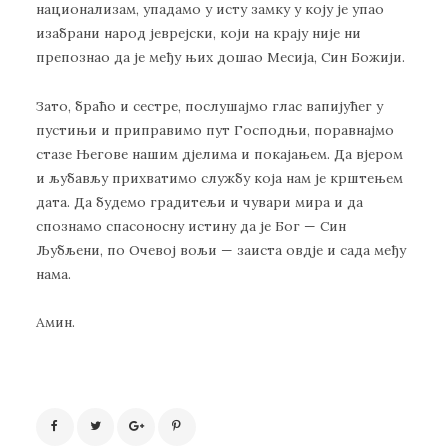
национализам, упадамо у исту замку у коју је упао
изабрани народ јеврејски, који на крају није ни
препознао да је међу њих дошао Месија, Син Божији.
Зато, браћо и сестре, послушајмо глас вапијућег у
пустињи и приправимо пут Господњи, поравнајмо
стазе Његове нашим дјелима и покајањем. Да вјером
и љубављу прихватимо службу која нам је крштењем
дата. Да будемо градитељи и чувари мира и да
спознамо спасоносну истину да је Бог — Син
Љубљени, по Очевој вољи — заиста овдје и сада међу
нама.
Амин.