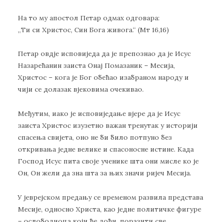
На то му апостол Петар одмах одговара:
„Ти си Христос, Син Бога живога.“ (Мт 16,16)
Петар овдје исповиједа да је препознао да је Исус
Назарећанин заиста Онај Помазаник – Месија,
Христос – кога је Бог обећао изабраном народу и
чији се долазак вјековима очекивао.
Међутим, иако је исповиједање вјере да је Исус
заиста Христос изузетно важан тренутак у историји
спасења свијета, оно не би било потпуно без
откривања једне велике и спасоносне истине. Када
Господ Исус пита своје ученике шта они мисле ко је
Он, Он жели да зна шта за њих значи ријеч Месија.
У јеврејском предању се временом развила представа
Месије, односно Христа, као једне политичке фигуре
– ослободиоца који ће доћи, поразити све