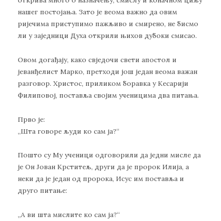
открива много о назначењу, смислу и коначном циљу
нашег постојања. Зато је веома важно да овим
ријечима приступимо пажљиво и смирено, не бисмо
ли у заједници Духа открили њихов дубоки смисао.
Овом догађају, како свједочи свети апостол и
јеванђелист Марко, претходи још један веома важан
разговор. Христос, приликом боравка у Кесарији
Филиповој, поставља својим ученицима два питања.
Прво је:
„Шта говоре људи ко сам ја?“
Пошто су Му ученици одговорили да једни мисле да
је Он Јован Крститељ, други да је пророк Илија, а
неки да је један од пророка, Исус им поставља и
друго питање:
„А ви шта мислите ко сам ја?“