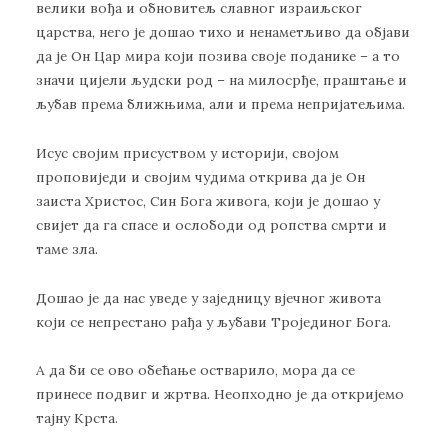
велики вођа и обновитељ славног израиљског
царства, него је дошао тихо и ненаметљиво да објави
да је Он Цар мира који позива своје поданике – а то
значи цијели људски род – на милосрђе, праштање и
љубав према ближњима, али и према непријатељима.
Исус својим присуством у историји, својом
проповиједи и својим чудима открива да је Он
заиста Христос, Син Бога живога, који је дошао у
свијет да га спасе и ослободи од ропства смрти и
таме зла.
Дошао је да нас уведе у заједницу вјечног живота
који се непрестано рађа у љубави Тројединог Бога.
А да би се ово обећање остварило, мора да се
принесе подвиг и жртва. Неопходно је да откријемо
тајну Крста.