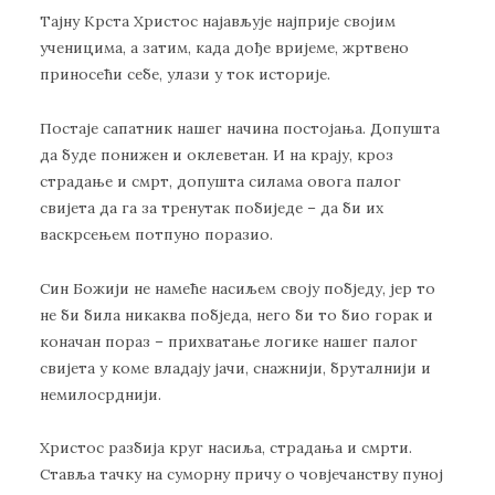
Тајну Крста Христос најављује најприје својим
ученицима, а затим, када дође вријеме, жртвено
приносећи себе, улази у ток историје.
Постаје сапатник нашег начина постојања. Допушта
да буде понижен и оклеветан. И на крају, кроз
страдање и смрт, допушта силама овога палог
свијета да га за тренутак побиједе – да би их
васкрсењем потпуно поразио.
Син Божији не намеће насиљем своју побједу, јер то
не би била никаква побједа, него би то био горак и
коначан пораз – прихватање логике нашег палог
свијета у коме владају јачи, снажнији, бруталнији и
немилосрднији.
Христос разбија круг насиља, страдања и смрти.
Ставља тачку на суморну причу о човјечанству пуној