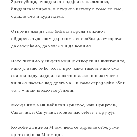
братоубица, отпадника, издајника, насилника,
блудника и тирана, и открива истину о томе ко смо,
одакле смо и куда идемо.
Открива нам да смо бића створена за живот,
обдарена чудесним даровима, способна да стварамо,
да саосјећамо, да чувамо и да волимо.
Иако живимо у свијету који је створен из ништавила,
иако је наше биће често проткано тамом, иако смо
склони паду, издаји, клевети и лажи, и иако често
чинимо насиље над другима – и сами страдајући због
тога – ипак нисмо изгубљени.
Месија наш, наш љубљени Христос, наш Пријатељ,
Сапатник и Сапутник позива нас себи и поручује:
Ко хоће да иде за Мном, нека се одрекне себе, узме
крст свој и за Мном иде.