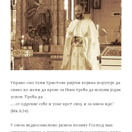
Управо смо чули Христове ријечи којима поручује да
свако ко жели да крене за Њим треба да испуни један
услов. Треба да:
„…се одрекне себе и узме крст свој, и за мном иде.“
(Мк 8,34)
У овом недвосмислено јасном позиву Господ нам