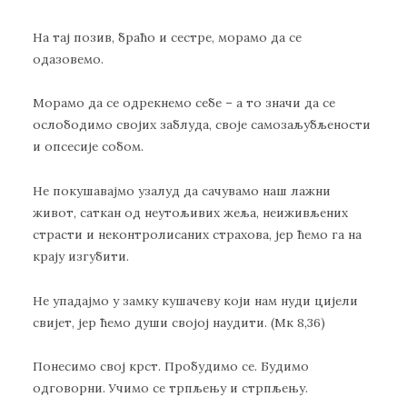
На тај позив, браћо и сестре, морамо да се
одазовемо.
Морамо да се одрекнемо себе – а то значи да се
ослободимо својих заблуда, своје самозаљубљености
и опсесије собом.
Не покушавајмо узалуд да сачувамо наш лажни
живот, саткан од неутољивих жеља, неиживљених
страсти и неконтролисаних страхова, јер ћемо га на
крају изгубити.
Не упадајмо у замку кушачеву који нам нуди цијели
свијет, јер ћемо души својој наудити. (Мк 8,36)
Понесимо свој крст. Пробудимо се. Будимо
одговорни. Учимо се трпљењу и стрпљењу.