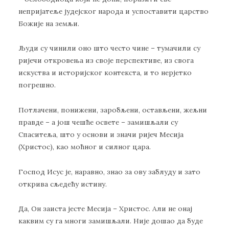
непријатеље јудејског народа и успоставити царство
Божије на земљи.
Људи су чинили оно што често чине – тумачили су
ријечи откровења из своје перспективе, из свога
искуства и историјског контекста, и то нерјетко
погрешно.
Потлачени, понижени, заробљени, остављени, жељни
правде – а још чешће освете – замишљали су
Спаситеља, што у основи и значи ријеч Месија
(Христос), као моћног и силног цара.
Господ Исус је, наравно, знао за ову заблуду и зато
открива сљедећу истину.
Да, Он заиста јесте Месија – Христос. Али не онај
каквим су га многи замишљали. Није дошао да буде