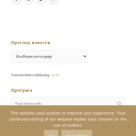
Преглед новости
Преглед
новости
Datenschutzerklärung
mehr
Претрага
This website uses cookies to improve your experience. Your
continued visiting of our website implies your consent on the
Сва права задржана©eparhija-nemacka.com
use of cookies.
Илустрације : Јелена Јефтић
OK
READ MORE