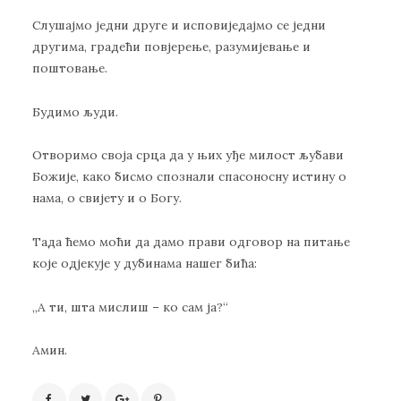
Слушајмо једни друге и исповиједајмо се једни
другима, градећи повјерење, разумијевање и
поштовање.
Будимо људи.
Отворимо своја срца да у њих уђе милост љубави
Божије, како бисмо спознали спасоносну истину о
нама, о свијету и о Богу.
Тада ћемо моћи да дамо прави одговор на питање
које одјекује у дубинама нашег бића:
„А ти, шта мислиш – ко сам ја?“
Амин.