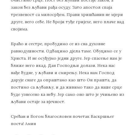
очистимо срце. Пост без љубави постаје закон, а
закон без љубави рађа осуду. Зато апостол спаја
трезвеност са милосрђем. Прави хришћанин не мјери
друге, него себе. Не броји туђе гријехе, него плаче над
својима.
Браћо и сестре, пробудимо се из сна духовне
равнодушности. Одбацимо дјела таме. Обуцимо се у
Христа. И не осуђујмо једни друге. Јер спасење нам је
ближе него икад. Дан Господњи долази. Нека нас
нађе будне, у љубави и смирењу. Нека нам Господ
дарује снаге да опраштамо као што Он прашта, да
постимо са љубављу, и да живимо тако да наше срце
буде узнесено ка небу. Јер само оно што је учињено из
љубави остаје за вјечност.
Срећан и Богом благословен почетак Васкршњег
поста! Амин