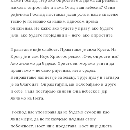
Каже Господ: „Јер ако опростите људима сагрешења
њихова, опростиће и вама Отац ваш небески.“ Овим
ријечима Господ поставља јасан услов: наше спасење
тесно је повезано са нашим односом према
ближњима. Не каже: ако будете у праву, ако будете
јачи, ако будете побједници – него: ако опростите.
Праштање није слабост. Праштање је сила Крста. На
Крсту је и сам Исус Христос рекао: „Оче, опрости им.“
Ако желимо да будемо Христови, морамо учити да
праштамо – не само ријечима, него срцем.
Непраштање нас везује за земљу, трује душу и затвара
је за благодат. Опраштајући, ми ослобађамо и друге
и себе. Тада постајемо синови Оца небеског, јер
личимо на Њега.
Господ нас упозорава да не будемо суморни као
лицемјери, да не показујемо људима своју
побожност. Пост није представа. Пост није дијета.