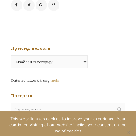
Преглед новости
Преглед
новости
Datenschutzerklärung
mehr
Претрага
This website uses cookies to improve your experience. Your
continued visiting of our website implies your consent on the
Сва права задржана©eparhija-nemacka.com
use of cookies.
Илустрације : Јелена Јефтић