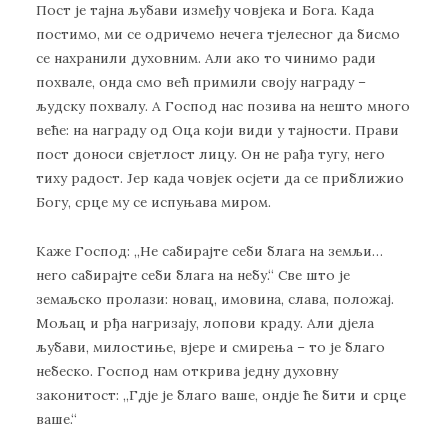
Пост је тајна љубави између човјека и Бога. Када
постимо, ми се одричемо нечега тјелесног да бисмо
се нахранили духовним. Али ако то чинимо ради
похвале, онда смо већ примили своју награду –
људску похвалу. А Господ нас позива на нешто много
веће: на награду од Оца који види у тајности. Прави
пост доноси свјетлост лицу. Он не рађа тугу, него
тиху радост. Јер када човјек осјети да се приближио
Богу, срце му се испуњава миром.
Каже Господ: „Не сабирајте себи блага на земљи…
него сабирајте себи блага на небу.“ Све што је
земаљско пролази: новац, имовина, слава, положај.
Мољац и рђа нагризају, лопови краду. Али дјела
љубави, милостиње, вјере и смирења – то је благо
небеско. Господ нам открива једну духовну
законитост: „Гдје је благо ваше, ондје ће бити и срце
ваше.“