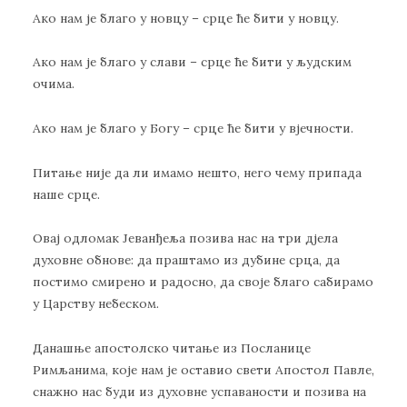
Ако нам је благо у новцу – срце ће бити у новцу.
Ако нам је благо у слави – срце ће бити у људским
очима.
Ако нам је благо у Богу – срце ће бити у вјечности.
Питање није да ли имамо нешто, него чему припада
наше срце.
Овај одломак Јеванђеља позива нас на три дјела
духовне обнове: да праштамо из дубине срца, да
постимо смирено и радосно, да своје благо сабирамо
у Царству небеском.
Данашње апостолско читање из Посланице
Римљанима, које нам је оставио свети Апостол Павле,
снажно нас буди из духовне успаваности и позива на