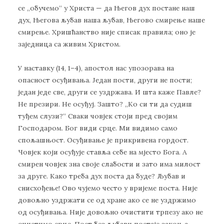
се „обучемо“ у Христа — да Његов дух постане наш
дух, Његова љубав наша љубав, Његово смирење наше
смирење. Хришћанство није списак правила; оно је
заједница са живим Христом.
У наставку (14, 1–4), апостол нас упозорава на
опасност осуђивања. Један пости, други не пости;
један једе све, други се уздржава. И шта каже Павле?
Не презири. Не осуђуј. Зашто? „Ко си ти да судиш
туђем слузи?“ Сваки човјек стоји пред својим
Господаром. Бог види срце. Ми видимо само
спољашњост. Осуђивање је прикривена гордост.
Човјек који осуђује ставља себе на мјесто Бога. А
смирен човјек зна своје слабости и зато има милост
за друге. Како треба дух поста да буде? Љубав и
снисхођење! Ово чујемо често у вријеме поста. Није
довољно уздржати се од хране ако се не уздржимо
од осуђивања. Није довољно очистити трпезу ако не