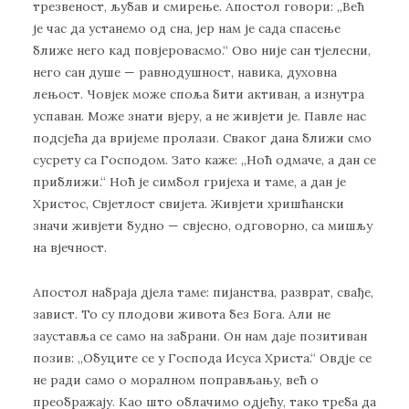
трезвеност, љубав и смирење. Апостол говори: „Већ
је час да устанемо од сна, јер нам је сада спасење
ближе него кад повјеровасмо.“ Ово није сан тјелесни,
него сан душе — равнодушност, навика, духовна
лењост. Човјек може споља бити активан, а изнутра
успаван. Може знати вјеру, а не живјети је. Павле нас
подсјећа да вријеме пролази. Сваког дана ближи смо
сусрету са Господом. Зато каже: „Ноћ одмаче, а дан се
приближи.“ Ноћ је симбол гријеха и таме, а дан је
Христос, Свјетлост свијета. Живјети хришћански
значи живјети будно — свјесно, одговорно, са мишљу
на вјечност.
Апостол набраја дјела таме: пијанства, разврат, свађе,
завист. То су плодови живота без Бога. Али не
зауставља се само на забрани. Он нам даје позитиван
позив: „Обуците се у Господа Исуса Христа.“ Овдје се
не ради само о моралном поправљању, већ о
преображају. Као што облачимо одјећу, тако треба да