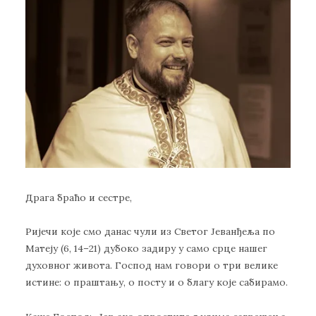
Драга браћо и сестре,
Ријечи које смо данас чули из Светог Јеванђеља по
Матеју (6, 14–21) дубоко задиру у само срце нашег
духовног живота. Господ нам говори о три велике
истине: о праштању, о посту и о благу које сабирамо.