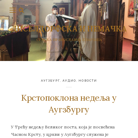
ДИСЕЛДОРФСКА И НЕМАЧКА
СРПСКА ПРАВОСЛАВНА ЕПАРХИЈА
АУГЗБУРГ
,
АУДИО
,
НОВОСТИ
Крстопоклона недеља у
Аугзбургу
У Трећу недељу Великог поста, која је посвећена
Часном Крсту, у цркви у Аугзбургу служена је