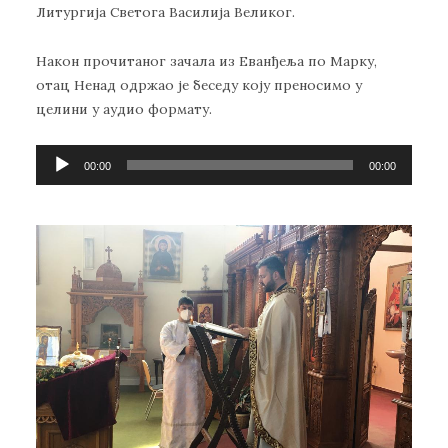
Литургија Светога Василија Великог.
Након прочитаног зачала из Еванђеља по Марку,
отац Ненад одржао је беседу коју преносимо у
целини у аудио формату.
Прегледач
00:00
00:00
звучних
записа