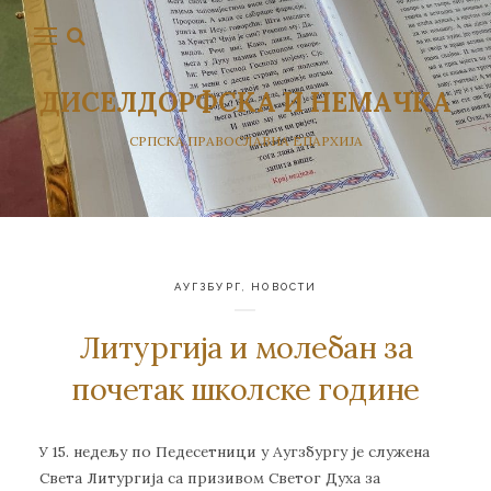
ДИСЕЛДОРФСКА И НЕМАЧКА
СРПСКА ПРАВОСЛАВНА ЕПАРХИЈА
АУГЗБУРГ
,
НОВОСТИ
Литургија и молебан за
почетак школске године
У 15. недељу по Педесетници у Аугзбургу је служена
Света Литургија са призивом Светог Духа за