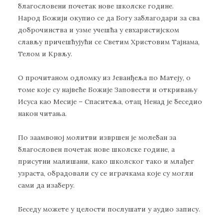
благословени почетак нове школске године.
Народ Божији окупио се да Богу заблагодари за сва
доброчинства и узме учешћа у евхаристијском
слављу причешћујући се Светим Христовим Тајнама,
Телом и Крвљу.
О прочитаном одломку из Јеванђеља по Матеју, о
томе које су највеће Божије Заповести и откривању
Исуса као Месије – Спаситеља, отац Ненад је беседио
након читања.
По заамвоној молитви извршен је молебан за
благословен почетак нове школске године, а
присутни малишани, како школског тако и млађег
узраста, обрадовали су се играчкама које су могли
сами да изаберу.
Беседу можете у целости послушати у аудио запису.