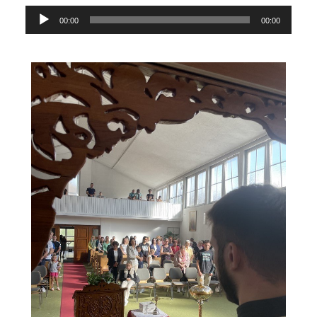
Прегледач
00:00
00:00
звучних
записа